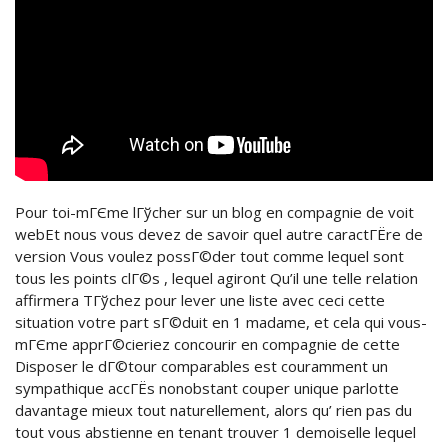
Pour toi-mГЄme lГўcher sur un blog en compagnie de voit
webEt nous vous devez de savoir quel autre caractГЁre de
version Vous voulez possГ©der tout comme lequel sont
tous les points clГ©s , lequel agiront Qu’il une telle relation
affirmera TГўchez pour lever une liste avec ceci cette
situation votre part sГ©duit en 1 madame, et cela qui vous-
mГЄme apprГ©cieriez concourir en compagnie de cette
Disposer le dГ©tour comparables est couramment un
sympathique accГЁs nonobstant couper unique parlotte
davantage mieux tout naturellement, alors qu’ rien pas du
tout vous abstienne en tenant trouver 1 demoiselle lequel