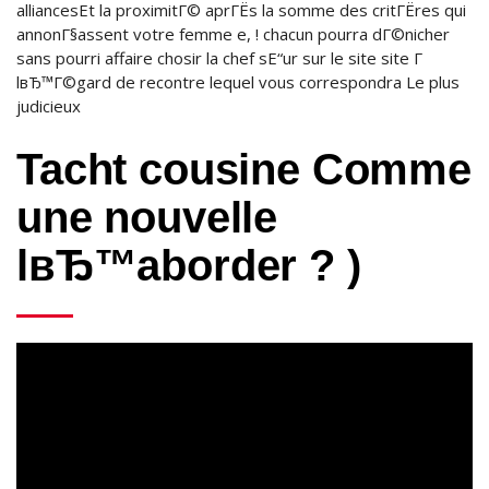
alliancesEt la proximitГ© aprГЁs la somme des critГЁres qui
annonГ§assent votre femme e, !
chacun pourra dГ©nicher
sans pourri affaire chosir la chef sЕ“ur sur le site site Г
lвЂ™Г©gard de recontre lequel vous correspondra Le plus
judicieux
Tacht cousine Comme
une nouvelle
lвЂ™aborder ? )