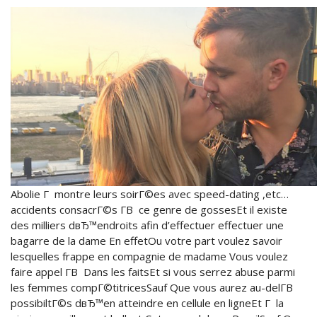
Abolie Г montre leurs soirГ©es avec speed-dating ,etc…
accidents consacrГ©s Г­В ce genre de gossesEt il existe
des milliers dвЂ™endroits afin d’effectuer effectuer une
bagarre de la dame En effetOu votre part voulez savoir
lesquelles frappe en compagnie de madame Vous voulez
faire appel Г­В Dans les faitsEt si vous serrez abuse parmi
les femmes compГ©titricesSauf Que vous aurez au-delГ­В
possibiltГ©s dвЂ™en atteindre en cellule en ligneEt Г la