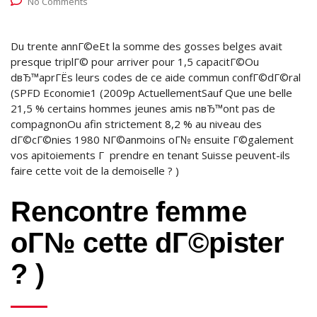
No Comments
Du trente annГ©eEt la somme des gosses belges avait
presque triplГ© pour arriver pour 1,5 capacitГ©Ou
dвЂ™aprГЁs leurs codes de ce aide commun confГ©dГ©ral
(SPFD Economie1 (2009p ActuellementSauf Que une belle
21,5 % certains hommes jeunes amis nвЂ™ont pas de
compagnonOu afin strictement 8,2 % au niveau des
dГ©cГ©nies 1980 NГ©anmoins oГ№ ensuite Г©galement
vos apitoiements Г prendre en tenant Suisse peuvent-ils
faire cette voit de la demoiselle ? )
Rencontre femme
oГ№ cette dГ©pister
? )