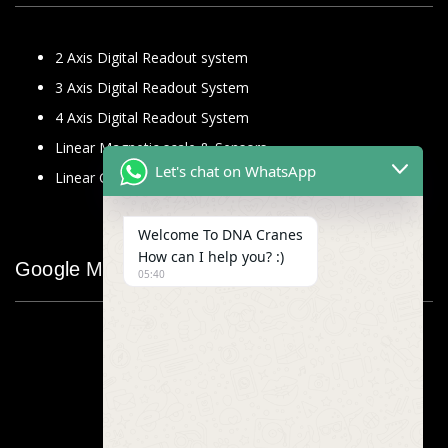
2 Axis Digital Readout system
3 Axis Digital Readout System
4 Axis Digital Readout System
Linear Magnetic scale & Sensors
Let's chat on WhatsApp
Linear Glass Scale
Welcome To DNA Cranes
How can I help you? :)
Google Map
05:40