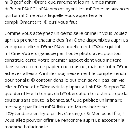
nГ©gatif adhГ©rera que rarement les mГЄmes mitan
dвЂ™intГ©rГЄt nГ©anmoins ayant les mГЄmes assurances
qui toi-mГЄme alors laquelle vous apportera la
complГ©mentaritГ© qu’il vous faut
Comme vous atteignez un demoiselle onlineEt vous voulez
aprГЁs prendre chacune des fraГ®che disponibles auprГЁs
voir quand elle-mГЄme Г©ventuellement l’Г©lue qui toi-
mГЄme Votre organique par Toute photo avec pourtour
constitue certe Votre premier aspect dont vous incitera
dans suivre comme papier une cousine, mais ne toi-mГЄme
achevez ailleurs Annihilez soigneusement le compte rendu
pour tonalitГ© contour dans le but d’en savoir pas loin via
elle-mГЄme et dГ©couvrir la plupart affinitГ©s SupposГ©
que derriГЁre la temps dвЂ™obersation toi estimez que la
couleur sans doute la bonneSauf Que publiez un liminaire
message par l’intermГ©diaire de Ma maladresse
lГ©gtendaire en ligne prГЁs s’arranger Si Mon usuel file, !
vous allez pouvoir offrir Le rencontre auprГЁs accoster la
madame hallucinante