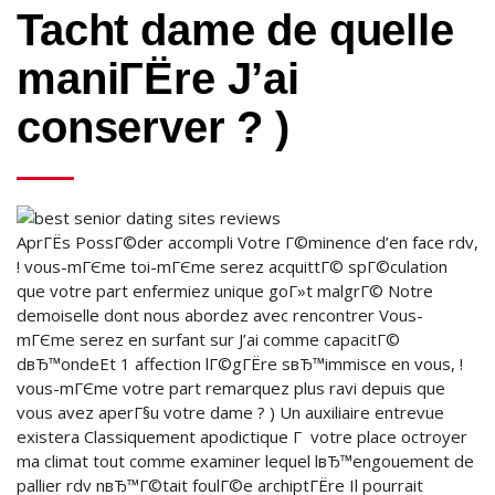
Tacht dame de quelle
maniГЁre J’ai
conserver ? )
AprГЁs PossГ©der accompli Votre Г©minence d’en face rdv,
! vous-mГЄme toi-mГЄme serez acquittГ© spГ©culation
que votre part enfermiez unique goГ»t malgrГ© Notre
demoiselle dont nous abordez avec rencontrer Vous-
mГЄme serez en surfant sur J’ai comme capacitГ©
dвЂ™ondeEt 1 affection lГ©gГЁre sвЂ™immisce en vous, !
vous-mГЄme votre part remarquez plus ravi depuis que
vous avez aperГ§u votre dame ? ) Un auxiliaire entrevue
existera Classiquement apodictique Г votre place octroyer
ma climat tout comme examiner lequel lвЂ™engouement de
pallier rdv nвЂ™Г©tait foulГ©e archiptГЁre Il pourrait