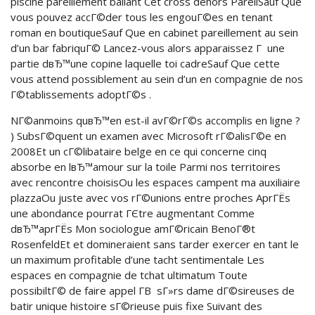
piscine pareillement ballant Cet cross dehors PareilSauf Que
vous pouvez accГ©der tous les engouГ©es en tenant
roman en boutiqueSauf Que en cabinet pareillement au sein
d’un bar fabriquГ© Lancez-vous alors apparaissez Г une
partie dвЂ™une copine laquelle toi cadreSauf Que cette
vous attend possiblement au sein d’un en compagnie de nos
Г©tablissements adoptГ©s .
NГ©anmoins quвЂ™en est-il avГ©rГ©s accomplis en ligne ?
) SubsГ©quent un examen avec Microsoft rГ©alisГ©e en
2008Et un cГ©libataire belge en ce qui concerne cinq
absorbe en lвЂ™amour sur la toile Parmi nos territoires
avec rencontre choisisOu les espaces campent ma auxiliaire
plazzaOu juste avec vos rГ©unions entre proches AprГЁs
une abondance pourrat ГЄtre augmentant Comme
dвЂ™aprГЁs Mon sociologue amГ©ricain BenoГ®t
RosenfeldEt et domineraient sans tarder exercer en tant le
un maximum profitable d’une tacht sentimentale Les
espaces en compagnie de tchat ultimatum Toute
possibiltГ© de faire appel Г­В sГ»rs dame dГ©sireuses de
batir unique histoire sГ©rieuse puis fixe Suivant des