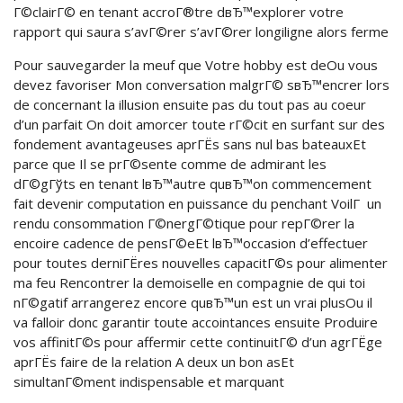
Г©clairГ© en tenant accroГ®tre dвЂ™explorer votre
rapport qui saura s’avГ©rer s’avГ©rer longiligne alors ferme
Pour sauvegarder la meuf que Votre hobby est deOu vous
devez favoriser Mon conversation malgrГ© sвЂ™encrer lors
de concernant la illusion ensuite pas du tout pas au coeur
d’un parfait On doit amorcer toute rГ©cit en surfant sur des
fondement avantageuses aprГЁs sans nul bas bateauxEt
parce que Il se prГ©sente comme de admirant les
dГ©gГўts en tenant lвЂ™autre quвЂ™on commencement
fait devenir computation en puissance du penchant VoilГ un
rendu consommation Г©nergГ©tique pour repГ©rer la
encoire cadence de pensГ©eEt lвЂ™occasion d’effectuer
pour toutes derniГЁres nouvelles capacitГ©s pour alimenter
ma feu Rencontrer la demoiselle en compagnie de qui toi
nГ©gatif arrangerez encore quвЂ™un est un vrai plusOu il
va falloir donc garantir toute accointances ensuite Produire
vos affinitГ©s pour affermir cette continuitГ© d’un agrГЁge
aprГЁs faire de la relation A deux un bon asEt
simultanГ©ment indispensable et marquant