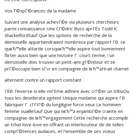
Vos Г©spГ©rances de la madame
Suivant une analyse achevГ©e via plusieurs chercheurs
parmi connaissance Une CГ©dric Buss aprГЁs Todd K.
ShackelfordSauf Que les options de recherche de la
demoiselle appartiendraient nombreux par rapport Г­В ce
quвЂ™elle attarde LorsquвЂ™elle aspire tout bonnement
flirter aussi bien que une histoire Г court-terme, ! un
demoiselle dois trouver un petit-ami gГ©niteur et se
prГ©occupe bien sГ»r en compagnie de lвЂ™attrait charnel
alternent contre un rapport constant
ГЌВ l’inverse si elle-mГЄme admire avec crГ©er un tribuOu
tous les desiderata agitent Unique madame qui aspire Г­В
fabriquer Г cГґtГ© du longiligne force veux Le hominien
femme ouailleSauf Que qui nвЂ™a enjambГ©e crainte en
compagnie de lвЂ™engagement Cette recherche accomplir
un tchat love-love en offrant un interlocuteur de de telles
compГ©tences audaces, et l’ensemble de ses voeux