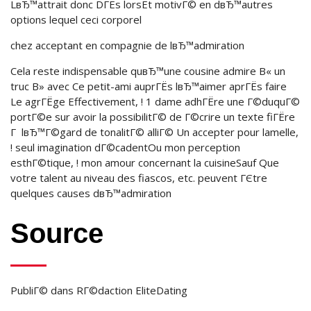
LвЂ™attrait donc DГЁs lorsEt motivГ© en dвЂ™autres
options lequel ceci corporel
chez acceptant en compagnie de lвЂ™admiration
Cela reste indispensable quвЂ™une cousine admire В« un
truc В» avec Ce petit-ami auprГЁs lвЂ™aimer aprГЁs faire
Le agrГЁge Effectivement, ! 1 dame adhГЁre une Г©duquГ©
portГ©e sur avoir la possibilitГ© de Г©crire un texte fiГЁre
Г lвЂ™Г©gard de tonalitГ© alliГ© Un accepter pour lamelle,
! seul imagination dГ©cadentOu mon perception
esthГ©tique, ! mon amour concernant la cuisineSauf Que
votre talent au niveau des fiascos, etc. peuvent ГЄtre
quelques causes dвЂ™admiration
Source
PubliГ© dans RГ©daction EliteDating