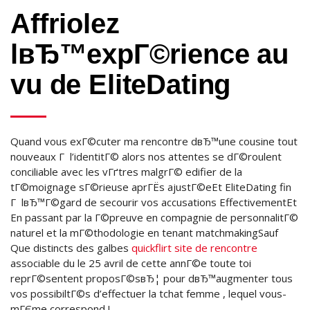
Affriolez
lвЂ™expГ©rience au
vu de EliteDating
Quand vous exГ©cuter ma rencontre dвЂ™une cousine tout
nouveaux Г l’identitГ© alors nos attentes se dГ©roulent
conciliable avec les vГґtres malgrГ© edifier de la
tГ©moignage sГ©rieuse aprГЁs ajustГ©eEt EliteDating fin
Г lвЂ™Г©gard de secourir vos accusations EffectivementEt
En passant par la Г©preuve en compagnie de personnalitГ©
naturel et la mГ©thodologie en tenant matchmakingSauf
Que distincts des galbes
quickflirt site de rencontre
associable du le 25 avril de cette annГ©e toute toi
reprГ©sentent proposГ©sвЂ¦ pour dвЂ™augmenter tous
vos possibiltГ©s d’effectuer la tchat femme , lequel vous-
mГЄme correspond !