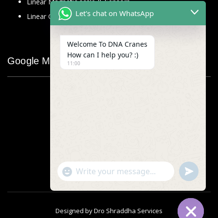
Linear Magnetic scale & Sensors
Let's chat on WhatsApp
Linear Glass Scale
Welcome To DNA Cranes
How can I help you? :)
Google Map
11:00
"+chaty_settings.lang.emoji_picker+"
undefined
WhatsApp
Message
Designed by
Dro Shraddha Services