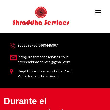
9552595756
8669445987
Info@droshraddhaservices.co.in
droshraddhaservices@gmail.com
Regd.Office : Tasgaon-Ashta Road,
Vitthal Nagar, Dist - Sangli
Durante el