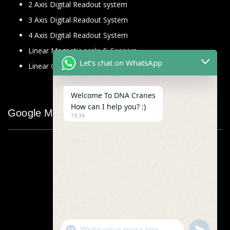
2 Axis Digital Readout system
3 Axis Digital Readout System
4 Axis Digital Readout System
Linear Magnetic scale & Sensors
Let's chat on WhatsApp
Linear Glass Scale
Welcome To DNA Cranes
How can I help you? :)
Google Map
19:34
"+chaty_settings.lang.emoji_picker+"
undefined