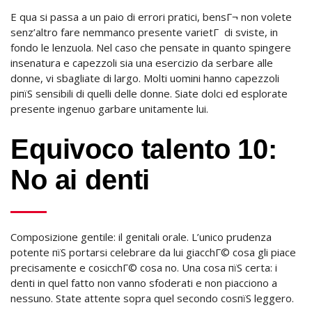
E qua si passa a un paio di errori pratici, bensГ¬ non volete
senz’altro fare nemmanco presente varietГ di sviste, in
fondo le lenzuola. Nel caso che pensate in quanto spingere
insenatura e capezzoli sia una esercizio da serbare alle
donne, vi sbagliate di largo. Molti uomini hanno capezzoli
piпїЅ sensibili di quelli delle donne. Siate dolci ed esplorate
presente ingenuo garbare unitamente lui.
Equivoco talento 10:
No ai denti
Composizione gentile: il genitali orale. L’unico prudenza
potente пїЅ portarsi celebrare da lui giacchГ© cosa gli piace
precisamente e cosicchГ© cosa no. Una cosa пїЅ certa: i
denti in quel fatto non vanno sfoderati e non piacciono a
nessuno. State attente sopra quel secondo cosпїЅ leggero.