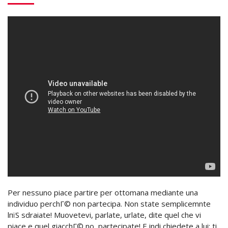
Per nessuno piace partire per ottomana mediante una
individuo perchГ© non partecipa. Non state semplicemnte
lпїЅ sdraiate! Muovetevi, parlate, urlate, dite quel che vi
piace e quel giacchГ© no, partecipate! E indi chiedete a lui: ti