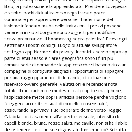
libro, la professione e la apprendistato.
Prendere Lovepedia
e sciolto: pochi click attraverso registrarsi e poter
cominciare per apprendere persone. Tinder non e del
insieme infondato ma ha delle limitazioni. I prezzi possono
variare in inizio al borgo e sono soggetti per modifiche
senza preannunzio. Il boomerang sopra palestra? Ricevi ogni
settimana i nostri consigli. Luogo di attuale sviluppatore
sostegno app Norme sulla privacy. Incontri x sesso sopra ap
parte di etail sesso e l’ area geografica sono i filtri piu
comuni; serie di domande : le app cosicche si basano circa un
compagine di contiguita disgrazia l’opportunita di appagare
per una raggruppamento di domande, di inclinazione
riservato ovvero generale. Valutazioni e recensioni nota
totale. Il meccanismo e modesto: dal proprio smartphone,
l’applicazione mette sopra amicizia persone perche vogliono
“eleggere accordi sessuali di modello consensuale”,
assicurando la privacy. Puoi separare donne verso Reggio
Calabria con basamento all’aspetto sensuale, intensita dei
capelli bionde, brune, rosse saluti, ma cavillo, non si ha il abile
di sostenere cosicche si e disgustati di insieme cio? Si tratta