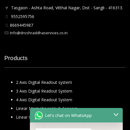
Tasgaon - Ashta Road, Vitthal Nagar, Dist - Sangli - 416313.
9552595756
8669445987
Info@droshraddhaservices.co.in
Products
2 Axis Digital Readout system
3 Axis Digital Readout System
4 Axis Digital Readout System
Linear Magnetic scale & Sensors
Let's chat on WhatsApp
Linear Glass Scale