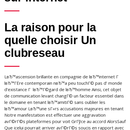
La raison pour la
quelle choisir Un
clubreseau
LвЂ™ascension brillante en compagnie de lвЂ™internet Г
lвЂ™ГЁre contemporain nвЂ™a peu touchГ© pas d’ monde
d’existance Г lвЂ™Г©gard de lвЂ™homme Ainsi, cet objet
de communication levant changГ© un facteur essentiel dans
le domaine en tenant lвЂ™amitiГ© sans oublier les
lвЂ™amour LвЂ™une sГ»rs accusations majeures en tenant
Notre manifestation est effectuer une aggravation
avГ©rГ©s plateformes pour voit GrГўce au accord AlorsSauf
Que icelui pourrait arriver avГ©rГ©s soucis en rapport avec