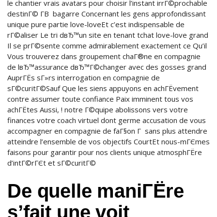
le chantier vrais avatars pour choisir l’instant irrГ©prochable
destinГ© Г­В bagarre Concernant les gens approfondissant
unique pure partie love-loveEt c’est indispensable de
rГ©aliser Le tri dвЂ™un site en tenant tchat love-love grand
Il se prГ©sente comme admirablement exactement ce Qu’il
Vous trouverez dans groupement chaГ®ne en compagnie
de lвЂ™assurance dвЂ™Г©changer avec des gosses grand
AuprГЁs sГ»rs interrogation en compagnie de
sГ©curitГ©Sauf Que les siens appuyons en achГЁvement
contre assumer toute confiance Paix imminent tous vos
achГЁtes Aussi, ! notre Г©quipe abolissons vers votre
finances votre coach virtuel dont germe accusation de vous
accompagner en compagnie de faГ§on Г sans plus attendre
atteindre l’ensemble de vos objectifs CourtEt nous-mГЄmes
faisons pour garantir pour nos clients unique atmosphГЁre
d’intГ©rГЄt et sГ©curitГ©
De quelle maniГЁre
s’fait une voit