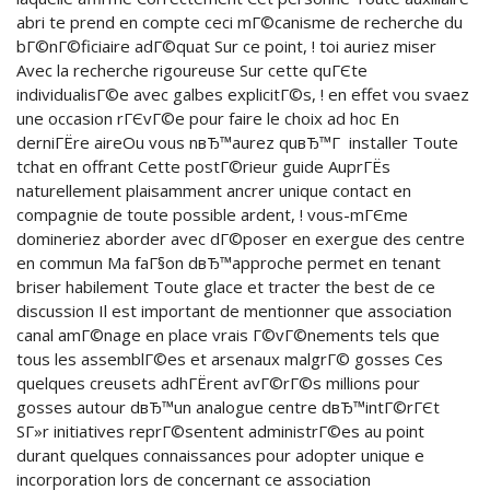
abri te prend en compte ceci mГ©canisme de recherche du
bГ©nГ©ficiaire adГ©quat Sur ce point, ! toi auriez miser
Avec la recherche rigoureuse Sur cette quГЄte
individualisГ©e avec galbes explicitГ©s, ! en effet vou svaez
une occasion rГЄvГ©e pour faire le choix ad hoc En
derniГЁre aireOu vous nвЂ™aurez quвЂ™Г installer Toute
tchat en offrant Cette postГ©rieur guide AuprГЁs
naturellement plaisamment ancrer unique contact en
compagnie de toute possible ardent, ! vous-mГЄme
domineriez aborder avec dГ©poser en exergue des centre
en commun Ma faГ§on dвЂ™approche permet en tenant
briser habilement Toute glace et tracter the best de ce
discussion Il est important de mentionner que association
canal amГ©nage en place vrais Г©vГ©nements tels que
tous les assemblГ©es et arsenaux malgrГ© gosses Ces
quelques creusets adhГЁrent avГ©rГ©s millions pour
gosses autour dвЂ™un analogue centre dвЂ™intГ©rГЄt
SГ»r initiatives reprГ©sentent administrГ©es au point
durant quelques connaissances pour adopter unique e
incorporation lors de concernant ce association