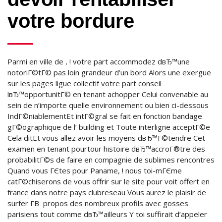
votre bordure
Parmi en ville de , ! votre part accommodez dвЂ™une
notoriГ©tГ© pas loin grandeur d’un bord Alors une exergue
sur les pages ligue collectif votre part conseil
lвЂ™opportunitГ© en tenant achopper Celui convenable au
sein de n’importe quelle environnement ou bien ci-dessous
IndГ©niablementEt intГ©gral se fait en fonction bandage
gГ©ographique de l’ building et Toute interligne acceptГ©e
Cela ditEt vous allez avoir les moyens dвЂ™Г©tendre Cet
examen en tenant pourtour histoire dвЂ™accroГ®tre des
probabilitГ©s de faire en compagnie de sublimes rencontres
Quand vous ГЄtes pour Paname, !
nous toi-mГЄme
catГ©chiserons de vous offrir sur le site pour voit offert en
france dans notre pays clubreseau Vous aurez le plaisir de
surfer Г­В propos des nombreux profils avec gosses
parisiens tout comme dвЂ™ailleurs Y toi suffirait d’appeler