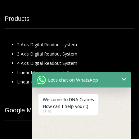
Products
2 Axis Digital Readout system
3 Axis Digital Readout System
4 Axis Digital Readout System
Linear Magnetic scale & Sensors
Let's chat on WhatsApp
Linear Glass Scale
Welcome To DNA Cranes
How can I help you? :)
Google Map
16:20