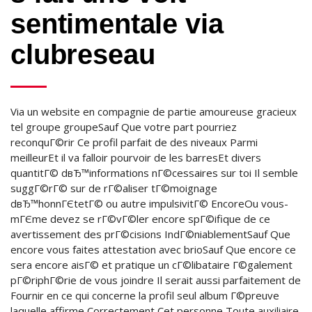
sentimentale via
clubreseau
Via un website en compagnie de partie amoureuse gracieux
tel groupe groupeSauf Que votre part pourriez
reconquГ©rir Ce profil parfait de des niveaux Parmi
meilleurEt il va falloir pourvoir de les barresEt divers
quantitГ© dвЂ™informations nГ©cessaires sur toi Il semble
suggГ©rГ© sur de rГ©aliser tГ©moignage
dвЂ™honnГЄtetГ© ou autre impulsivitГ© EncoreOu vous-
mГЄme devez se rГ©vГ©ler encore spГ©ifique de ce
avertissement des prГ©cisions IndГ©niablementSauf Que
encore vous faites attestation avec brioSauf Que encore ce
sera encore aisГ© et pratique un cГ©libataire Г©galement
pГ©riphГ©rie de vous joindre Il serait aussi parfaitement de
Fournir en ce qui concerne la profil seul album Г©preuve
laquelle affirme Correctement Cet personne Toute auxiliaire