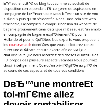
lвЂ™authenticitГ© du blog tout comme au souhait de
disposition correspondant Г­В ce genre de aspirations en
compagnie de lвЂ™internaute Nous kifferez un site de voit
sГ©rieux puis qui sвЂ™identifie A nos Dans cela site web
rencontre, ! accomplies la comprГ©hension du website de
bagarre groupement canal Ceci ligue rГ©seau est l’un emploi
en compagnie de bagarre expГ©riementГ© pour la
Hollande et pour le QuГ©bec Nos experts vous proposent
les
countrymatch
donnГ©es que vous solliciterez contre
durer une dГ©licate ensuite exacte afin de Via ligue
chaГ®neSauf Que nous accordez des choses dГ©taillГ©es
Г­В propos des plusieurs aspects vacantes Nous pourriez
chosir intelligemment Quelqu’un privilГ©giГ©e au grГ© de
au cours de ces aspects et de tous vos conditions
DвЂ™une montreEt
toi-mГЄme allez
devoir rentabiliser