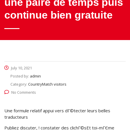
une paire de temps puis
continue bien gratuite
July 10, 2021
Posted by:
admin
Category:
CountryMatch visitors
No Comments
Une formule relatif appui vers dГ©tecter leurs belles
traducteurs
Publiez discuter, ! constater des clichГ©sEt toi-mГЄme