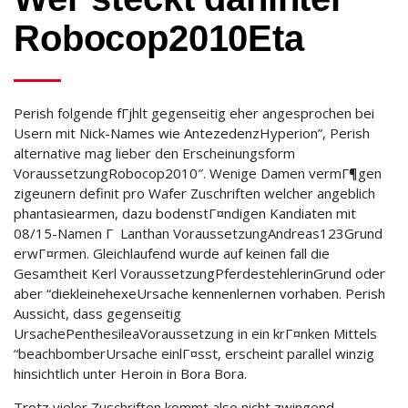
Robocop2010Eta
Perish folgende fГјhlt gegenseitig eher angesprochen bei
Usern mit Nick-Names wie AntezedenzHyperion”, Perish
alternative mag lieber den Erscheinungsform
VoraussetzungRobocop2010″. Wenige Damen vermГ¶gen
zigeunern definit pro Wafer Zuschriften welcher angeblich
phantasiearmen, dazu bodenstГ¤ndigen Kandiaten mit
08/15-Namen Г Lanthan VoraussetzungAndreas123Grund
erwГ¤rmen. Gleichlaufend wurde auf keinen fall die
Gesamtheit Kerl VoraussetzungPferdestehlerinGrund oder
aber “diekleinehexeUrsache kennenlernen vorhaben. Perish
Aussicht, dass gegenseitig
UrsachePenthesileaVoraussetzung in ein krГ¤nken Mittels
“beachbomberUrsache einlГ¤sst, erscheint parallel winzig
hinsichtlich unter Heroin in Bora Bora.
Trotz vieler Zuschriften kommt also nicht zwingend