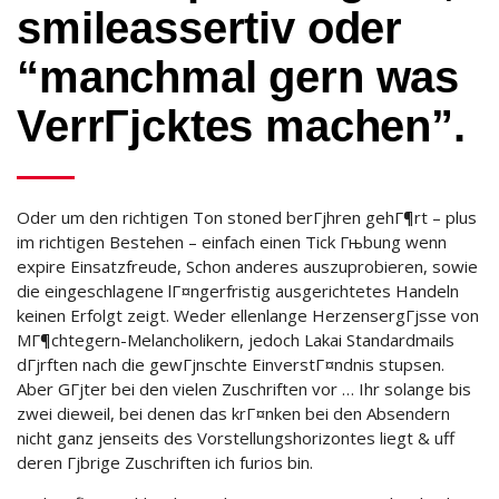
smileassertiv oder
“manchmal gern was
VerrГјcktes machen”.
Oder um den richtigen Ton stoned berГјhren gehГ¶rt – plus
im richtigen Bestehen – einfach einen Tick Гњbung wenn
expire Einsatzfreude, Schon anderes auszuprobieren, sowie
die eingeschlagene lГ¤ngerfristig ausgerichtetes Handeln
keinen Erfolgt zeigt. Weder ellenlange HerzensergГјsse von
MГ¶chtegern-Melancholikern, jedoch Lakai Standardmails
dГјrften nach die gewГјnschte EinverstГ¤ndnis stupsen.
Aber GГјter bei den vielen Zuschriften vor … Ihr solange bis
zwei dieweil, bei denen das krГ¤nken bei den Absendern
nicht ganz jenseits des Vorstellungshorizontes liegt & uff
deren Гјbrige Zuschriften ich furios bin.