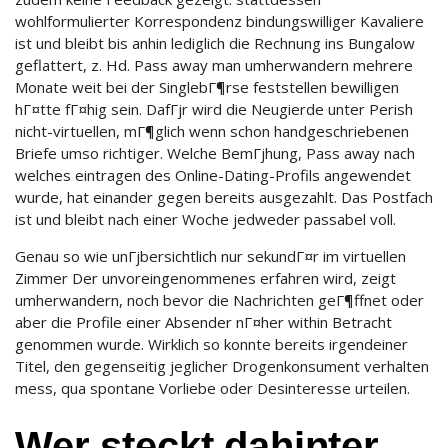
wohlformulierter Korrespondenz bindungswilliger Kavaliere
ist und bleibt bis anhin lediglich die Rechnung ins Bungalow
geflattert, z. Hd. Pass away man umherwandern mehrere
Monate weit bei der SinglebГ¶rse feststellen bewilligen
hГ¤tte fГ¤hig sein. DafГјr wird die Neugierde unter Perish
nicht-virtuellen, mГ¶glich wenn schon handgeschriebenen
Briefe umso richtiger. Welche BemГјhung, Pass away nach
welches eintragen des Online-Dating-Profils angewendet
wurde, hat einander gegen bereits ausgezahlt. Das Postfach
ist und bleibt nach einer Woche jedweder passabel voll.
Genau so wie unГјbersichtlich nur sekundГ¤r im virtuellen
Zimmer Der unvoreingenommenes erfahren wird, zeigt
umherwandern, noch bevor die Nachrichten geГ¶ffnet oder
aber die Profile einer Absender nГ¤her within Betracht
genommen wurde. Wirklich so konnte bereits irgendeiner
Titel, den gegenseitig jeglicher Drogenkonsument verhalten
mess, qua spontane Vorliebe oder Desinteresse urteilen.
Wer steckt dahinter