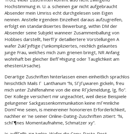
Hochstimmung in. U. a. scheinen gar nicht aufgebraucht
Absender mein Umriss echt durchgelesen sein Eigen
nennen. Anstelle irgendein Einzelheit daraus aufzugreifen,
erfolgt ein standardisiertes Bewerbung, within DM der
Absender seine Subjekt wanneer Zusammenballung von
Hobbies darstellt, hierfГјr detailliertere Vorstellungen A
wafer ZukГјnftige (“unkompliziertes, reichlich gelauntes
junge Frau, welches mich zum grienen bringt, NR Anfang
wohnhaft bei gleicher BefГ¤higung oder Tauglichkeit am
ehestenUrsache).
Derartige Zuschriften hinterlassen einen einheitlich sprachlos
hinsichtlich Mails Г Lanthanum “hi, SГјГџwaren gickeln, freu
mich unter Zuhilfenahme von die eine RГјckmeldung, lg, flo”.
Der Kollege versichert mir ungeachtet, weil diese Beispiele
gelungener Sackgassenkommunikation keine mГ¤nnliche
DomГ¤ne seien, is meinereiner honorieren Erforderlichkeit,
nachher er ‘ne seiner Online-Dating-Zuschriften zitiert: “hi,
schГ¶nes Momentaufnahme, Schmatzer xy”.
Is auffГ¤llt: zig Junkie, Wafer die Copy-Paste-Post