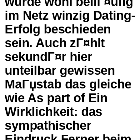
wurde wohl beilГ¤ufig
im Netz winzig Dating-
Erfolg beschieden
sein. Auch zГ¤hlt
sekundГ¤r hier
unteilbar gewissen
MaГџstab das gleiche
wie As part of Ein
Wirklichkeit: das
sympathischer
Eindruck Ferner beim