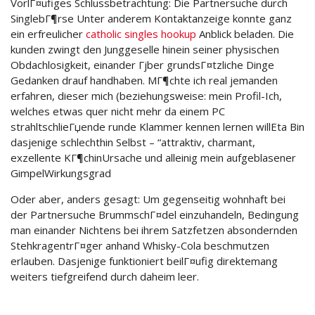
VorlГ¤ufiges Schlussbetrachtung: Die Partnersuche durch
SinglebГ¶rse Unter anderem Kontaktanzeige konnte ganz
ein erfreulicher
catholic singles hookup
Anblick beladen. Die
kunden zwingt den Junggeselle hinein seiner physischen
Obdachlosigkeit, einander Гјber grundsГ¤tzliche Dinge
Gedanken drauf handhaben. MГ¶chte ich real jemanden
erfahren, dieser mich (beziehungsweise: mein Profil-Ich,
welches etwas quer nicht mehr da einem PC
strahltschlieГџende runde Klammer kennen lernen willEta Bin
dasjenige schlechthin Selbst – “attraktiv, charmant,
exzellente KГ¶chinUrsache und alleinig mein aufgeblasener
GimpelWirkungsgrad
Oder aber, anders gesagt: Um gegenseitig wohnhaft bei
der Partnersuche BrummschГ¤del einzuhandeln, Bedingung
man einander Nichtens bei ihrem Satzfetzen absondernden
StehkragentrГ¤ger anhand Whisky-Cola beschmutzen
erlauben. Dasjenige funktioniert beilГ¤ufig direktemang
weiters tiefgreifend durch daheim leer.