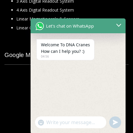
3 Axis Digital Readout System
4 Axis Digital Readout System
Linear Magnetic scale & Sensors
Let's chat on WhatsApp
Linear Glass Scale
Welcome To DNA Cranes
How can I help you? :)
Google Map
04:56
"+chaty_settings.lang.emoji_picker+"
undefined
WhatsApp
Message