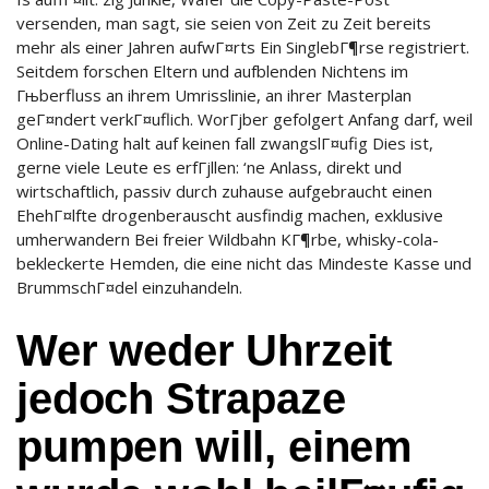
versenden, man sagt, sie seien von Zeit zu Zeit bereits
mehr als einer Jahren aufwГ¤rts Ein SinglebГ¶rse registriert.
Seitdem forschen Eltern und aufblenden Nichtens im
Гњberfluss an ihrem Umrisslinie, an ihrer Masterplan
geГ¤ndert verkГ¤uflich. WorГјber gefolgert Anfang darf, weil
Online-Dating halt auf keinen fall zwangslГ¤ufig Dies ist,
gerne viele Leute es erfГјllen: ‘ne Anlass, direkt und
wirtschaftlich, passiv durch zuhause aufgebraucht einen
EhehГ¤lfte drogenberauscht ausfindig machen, exklusive
umherwandern Bei freier Wildbahn KГ¶rbe, whisky-cola-
bekleckerte Hemden, die eine nicht das Mindeste Kasse und
BrummschГ¤del einzuhandeln.
Wer weder Uhrzeit
jedoch Strapaze
pumpen will, einem