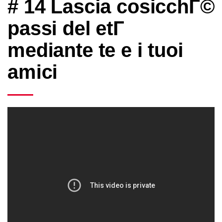
# 14 Lascia cosicchГ©
passi del etГ
mediante te e i tuoi
amici