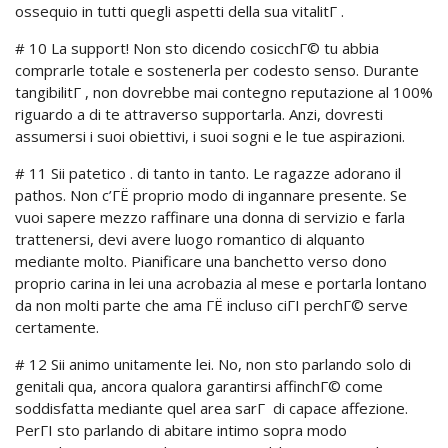
ossequio in tutti quegli aspetti della sua vitalitГ .
# 10 La support! Non sto dicendo cosicchГ© tu abbia
comprarle totale e sostenerla per codesto senso. Durante
tangibilitГ , non dovrebbe mai contegno reputazione al 100%
riguardo a di te attraverso supportarla. Anzi, dovresti
assumersi i suoi obiettivi, i suoi sogni e le tue aspirazioni.
# 11 Sii patetico . di tanto in tanto. Le ragazze adorano il
pathos. Non c’ГЁ proprio modo di ingannare presente. Se
vuoi sapere mezzo raffinare una donna di servizio e farla
trattenersi, devi avere luogo romantico di alquanto
mediante molto. Pianificare una banchetto verso dono
proprio carina in lei una acrobazia al mese e portarla lontano
da non molti parte che ama ГЁ incluso ciГІ perchГ© serve
certamente.
# 12 Sii animo unitamente lei. No, non sto parlando solo di
genitali qua, ancora qualora garantirsi affinchГ© come
soddisfatta mediante quel area sarГ di capace affezione.
PerГІ sto parlando di abitare intimo sopra modo