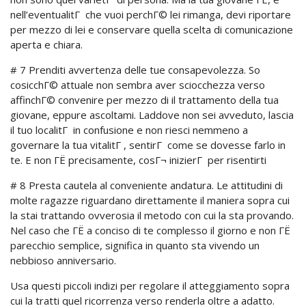
nell’eventualitГ che vuoi perchГ© lei rimanga, devi riportare
per mezzo di lei e conservare quella scelta di comunicazione
aperta e chiara.
# 7 Prenditi avvertenza delle tue consapevolezza. So
cosicchГ© attuale non sembra aver sciocchezza verso
affinchГ© convenire per mezzo di il trattamento della tua
giovane, eppure ascoltami. Laddove non sei avveduto, lascia
il tuo localitГ in confusione e non riesci nemmeno a
governare la tua vitalitГ , sentirГ come se dovesse farlo in
te. E non ГЁ precisamente, cosГ¬ inizierГ per risentirti
# 8 Presta cautela al conveniente andatura. Le attitudini di
molte ragazze riguardano direttamente il maniera sopra cui
la stai trattando ovverosia il metodo con cui la sta provando.
Nel caso che ГЁ a conciso di te complesso il giorno e non ГЁ
parecchio semplice, significa in quanto sta vivendo un
nebbioso anniversario.
Usa questi piccoli indizi per regolare il atteggiamento sopra
cui la tratti quel ricorrenza verso renderla oltre a adatto.