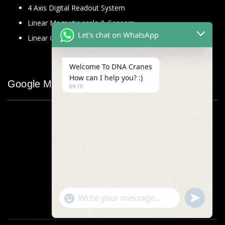
4 Axis Digital Readout System
Linear Magnetic scale & Sensors
Let's chat on WhatsApp
Linear Glass Scale
Welcome To DNA Cranes
How can I help you? :)
Google Map
09:10
"+chaty_settings.lang.emoji_picker+"
undefined
WhatsApp
Message