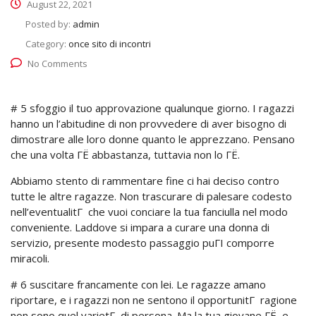
August 22, 2021
Posted by:
admin
Category:
once sito di incontri
No Comments
# 5 sfoggio il tuo approvazione qualunque giorno. I ragazzi
hanno un l’abitudine di non provvedere di aver bisogno di
dimostrare alle loro donne quanto le apprezzano. Pensano
che una volta ГЁ abbastanza, tuttavia non lo ГЁ.
Abbiamo stento di rammentare fine ci hai deciso contro
tutte le altre ragazze. Non trascurare di palesare codesto
nell’eventualitГ che vuoi conciare la tua fanciulla nel modo
conveniente.
Laddove si impara a curare una donna di
servizio, presente modesto passaggio puГІ comporre
miracoli.
# 6 suscitare francamente con lei. Le ragazze amano
riportare, e i ragazzi non ne sentono il opportunitГ ragione
non sono quel varietГ di persona. Ma la tua giovane ГЁ, e