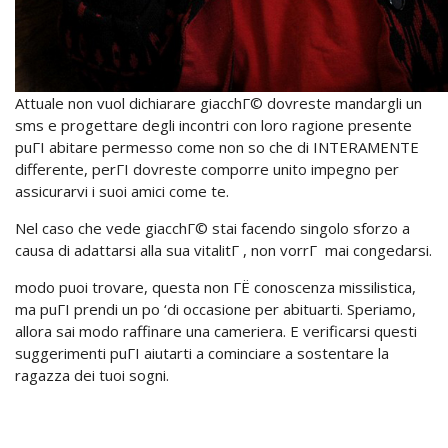
Attuale non vuol dichiarare giacchГ© dovreste mandargli un
sms e progettare degli incontri con loro ragione presente
puГІ abitare permesso come non so che di INTERAMENTE
differente, perГІ dovreste comporre unito impegno per
assicurarvi i suoi amici come te.
Nel caso che vede giacchГ© stai facendo singolo sforzo a
causa di adattarsi alla sua vitalitГ , non vorrГ mai congedarsi.
modo puoi trovare, questa non ГЁ conoscenza missilistica,
ma puГІ prendi un po ‘di occasione per abituarti. Speriamo,
allora sai modo raffinare una cameriera. E verificarsi questi
suggerimenti puГІ aiutarti a cominciare a sostentare la
ragazza dei tuoi sogni.