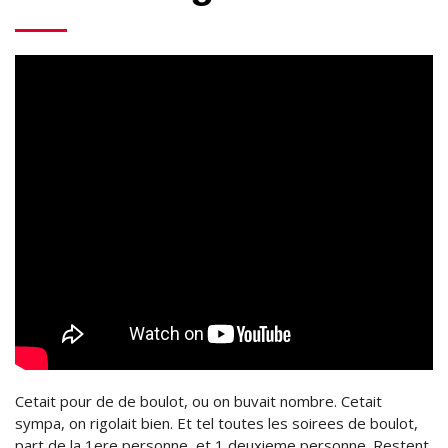
Cetait pour de de boulot, ou on buvait nombre. Cetait
sympa, on rigolait bien. Et tel toutes les soirees de boulot,
part de la 1ere personne, et 1 deuxieme personne. Restent