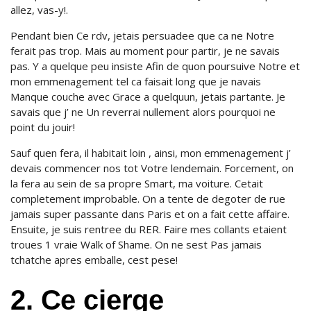
allez, vas-y!.
Pendant bien Ce rdv, jetais persuadee que ca ne Notre
ferait pas trop. Mais au moment pour partir, je ne savais
pas. Y a quelque peu insiste Afin de quon poursuive Notre et
mon emmenagement tel ca faisait long que je navais
Manque couche avec Grace a quelquun, jetais partante. Je
savais que j’ ne Un reverrai nullement alors pourquoi ne
point du jouir!
Sauf quen fera, il habitait loin , ainsi, mon emmenagement j’
devais commencer nos tot Votre lendemain. Forcement, on
la fera au sein de sa propre Smart, ma voiture.
Cetait
completement improbable. On a tente de degoter de rue
jamais super passante dans Paris et on a fait cette affaire.
Ensuite, je suis rentree du RER. Faire mes collants etaient
troues 1 vraie Walk of Shame. On ne sest Pas jamais
tchatche apres emballe, cest pese!
2. Ce cierge