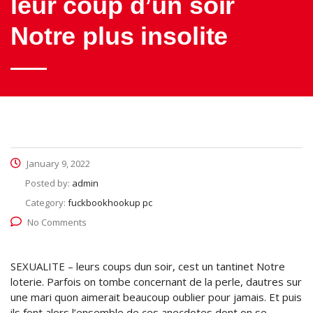
leur coup d’un soir
Notre plus insolite
January 9, 2022
Posted by:
admin
Category:
fuckbookhookup pc
No Comments
SEXUALITE – leurs coups dun soir, cest un tantinet Notre
loterie. Parfois on tombe concernant de la perle, dautres sur
une mari quon aimerait beaucoup oublier pour jamais. Et puis
ils font alors l’ensemble de ces anecdotes dont on se