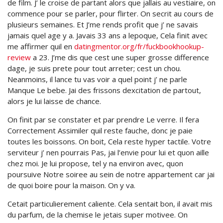
de film. J’ le croise de partant alors que jallais au vestiaire, on
commence pour se parler, pour flirter. On secrit au cours de
plusieurs semaines. Et J’me rends profit que j’ ne savais
jamais quel age y a. Javais 33 ans a lepoque, Cela finit avec
me affirmer quil en
datingmentor.org/fr/fuckbookhookup-
review
a 23. J’me dis que cest une super grosse difference
dage, je suis prete pour tout arreter; cest un chou.
Neanmoins, il lance tu vas voir a quel point j’ ne parle
Manque Le bebe. Jai des frissons dexcitation de partout,
alors je lui laisse de chance.
On finit par se constater et par prendre Le verre. Il fera
Correctement Assimiler quil reste fauche, donc je paie
toutes les boissons. On boit, Cela reste hyper tactile. Votre
serviteur j’ nen pourrais Pas, jai l’envie pour lui et quon aille
chez moi. Je lui propose, tel y na environ avec, quon
poursuive Notre soiree au sein de notre appartement car jai
de quoi boire pour la maison. On y va.
Cetait particulierement caliente. Cela sentait bon, il avait mis
du parfum, de la chemise le jetais super motivee. On