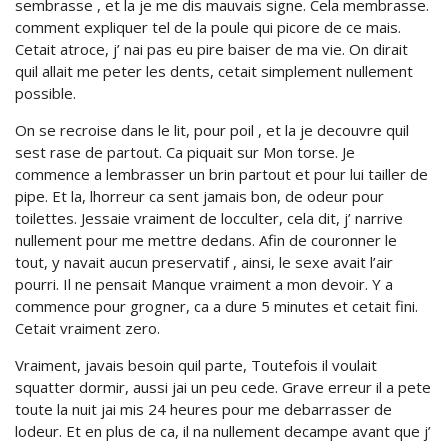
sembrasse , et la je me dis mauvais signe. Cela membrasse.
comment expliquer tel de la poule qui picore de ce mais.
Cetait atroce, j’ nai pas eu pire baiser de ma vie. On dirait
quil allait me peter les dents, cetait simplement nullement
possible.
On se recroise dans le lit, pour poil , et la je decouvre quil
sest rase de partout. Ca piquait sur Mon torse. Je
commence a lembrasser un brin partout et pour lui tailler de
pipe. Et la, lhorreur ca sent jamais bon, de odeur pour
toilettes. Jessaie vraiment de locculter, cela dit, j’ narrive
nullement pour me mettre dedans. Afin de couronner le
tout, y navait aucun preservatif , ainsi, le sexe avait l’air
pourri. Il ne pensait Manque vraiment a mon devoir. Y a
commence pour grogner, ca a dure 5 minutes et cetait fini.
Cetait vraiment zero.
Vraiment, javais besoin quil parte, Toutefois il voulait
squatter dormir, aussi jai un peu cede. Grave erreur il a pete
toute la nuit jai mis 24 heures pour me debarrasser de
lodeur. Et en plus de ca, il na nullement decampe avant que j’