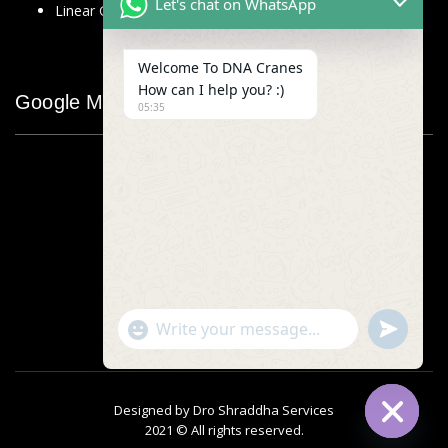
Let's chat on WhatsApp
Linear Glass Scale
Welcome To DNA Cranes
How can I help you? :)
Google Map
05:35
"+chaty_settings.lang.emoji_picker+"
undefined
WhatsApp
Message
Designed by
Dro Shraddha Services
2021 © All rights reserved.
Hide