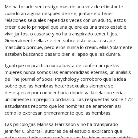
Me ha tocado ser testigo mas de una vez de el instante
cuando an alguna despues de irse, juntarse o tener
relaciones sexuales repetidas veces con un adulto, estos
creen que lo principal que una quiere es una trato estable,
vivir juntos, o casarse y no ha transpirado tener hijos.
Generalmente ellas se rien sobre este usual escape
masculino porque, pero ellos nunca lo crean, ellas Solamente
estaban buscando pasarlo bien el lapso que les durara.
Igual que mi practica nunca basta de confirmar que las
mujeres nunca somos las enamoradizas eternas, un analisis
de The Journal of Social Psychology corroboro que la idea
sobre que las hembras heterosexuales siempre se
desesperan por conocer hacia donde va la relacion seria
unicamente un prejuicio ordinario. Las respuestas sobre 172
estudiantes reporto que los hombres se enamoran asi
como lo expresan primeramente que las hembras.
Las psicologas Marissa Harrisson y no ha transpirado
Jennifer C. Shortall, autoras de el estudio explicaron que
estos resultados eran confusos con las ideas preconcebidas