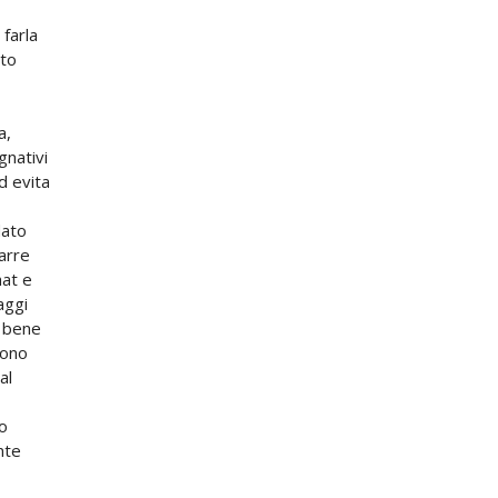
 farla
nto
a,
gnativi
d evita
dato
arre
hat e
aggi
a bene
fono
al
o
nte