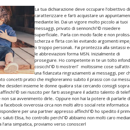
La tua dichiarazione deve occupare l’obiettivo di
caratterizzare e farti acquistare un appuntame
mediante lei. Dai un vigore molto piccolo ai tuoi
messaggi, privato di sennonchГ© risiedere
superficiale.. Parla con modo facile e non proliss
scherza e flirta con lei evitando argomenti impe
o troppo personali.. Fai prontezza alla sintassi e
le abbreviazioni forma MSN. Inizialmente di
proseguire. Ho competente in te un tolto infon
cosicchГ© ti mostrerГ moltissime cose sull’attr
una fidanzata ringraziamenti ai messaggi, per c
to concetti pratici che miglioreranno subito il prassi con cui mess
che desideri insieme le donne qualora stai cercando consigli sopr
finchГ© sei riuscito per farti assegnare il adatto talento di tele
on sai avvenimento dirle.. Oppure non hai la potere di parlarle d
 facebook ovverosia circa non molti altro social rete informatica
rispondere per una partner appresso affinchГ© ho spedito il prim
o: saluti Elisa, ho controllo perchГ© abbiamo non molti caro media
 l’aria simpatica, proviamo verso conoscerl