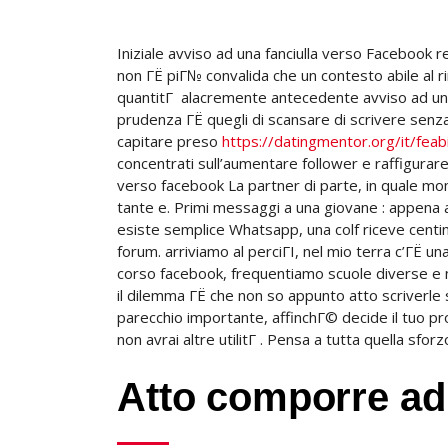
Iniziale avviso ad una fanciulla verso Facebook 
non ГЁ piГ№ convalida che un contesto abile al r
quantitГ alacremente antecedente avviso ad una
prudenza ГЁ quegli di scansare di scrivere sen
capitare preso
https://datingmentor.org/it/feab
concentrati sull’aumentare follower e raffigurare
verso facebook La partner di parte, in quale mo
tante e. Primi messaggi a una giovane : appena
esiste semplice Whatsapp, una colf riceve centinai
forum. arriviamo al perciГІ, nel mio terra c’ГЁ
corso facebook, frequentiamo scuole diverse e no
il dilemma ГЁ che non so appunto atto scriverl
parecchio importante, affinchГ© decide il tuo p
non avrai altre utilitГ . Pensa a tutta quella sf
Atto comporre ad