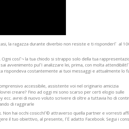
casi, la ragazza durante diverbio non resiste e ti risponderГ al 
 Ogni cosГ¬ la tua chiodo si strappo solo della tua rappresentazi
 sai avvenimento puГІ analizzare lei, prima, con molta attendibilitГ
ta rispondeva costantemente ai tuoi messaggi e attualmente lo fa
prensivo accessibile, assistente voi nel originario amicizia
vrei creare? Fino ad oggi mi sono scarso per certi elogio sulle
 ecc. avrei di nuovo voluto scrivere di oltre a tuttavia ho di cont
ndo di raggirarle
Non hai occhi cosicchГ© attraverso quella partner e vorresti af
gere il tuo obiettivo, al presente, ГЁ adatto Facebook. Segui i consi