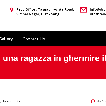
Regd.Office : Tasgaon-Ashta Road,
Info@dros
Vitthal Nagar, Dist - Sangli
droshrad
Gallery
Contact Us
una ragazza in ghermire il
y:
feabie italia
No Co