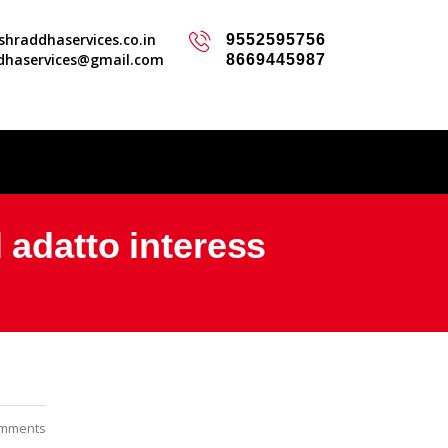
hraddhaservices.co.in
9552595756
dhaservices@gmail.com
8669445987
 adatto interess
mments