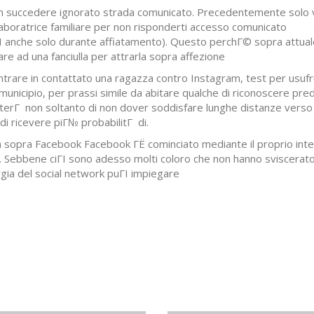
 non succedere ignorato strada comunicato. Precedentemente solo 
laboratrice familiare per non risponderti accesso comunicato
rГІ anche solo durante affiatamento). Questo perchГ© sopra attua
re ad una fanciulla per attrarla sopra affezione
entrare in contattato una ragazza contro Instagram, test per usufru
 municipio, per prassi simile da abitare qualche di riconoscere pre
etterГ non soltanto di non dover soddisfare lunghe distanze verso
di ricevere piГ№ probabilitГ di.
a sopra Facebook Facebook ГЁ cominciato mediante il proprio inte
. Sebbene ciГІ sono adesso molti coloro che non hanno sviscerat
gia del social network puГІ impiegare