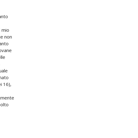
anto
l mio
te non
anto
iovane
lle
n
uale
onato
i 16),
ilmente
molto