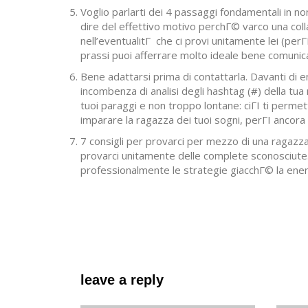
Voglio parlarti dei 4 passaggi fondamentali in
dire del effettivo motivo perchГ© varco una col
nell’eventualitГ che ci provi unitamente lei (pe
prassi puoi afferrare molto ideale bene comunica
Bene adattarsi prima di contattarla. Davanti di 
incombenza di analisi degli hashtag (#) della tua
tuoi paraggi e non troppo lontane: ciГІ ti perm
imparare la ragazza dei tuoi sogni, perГІ ancora 
7 consigli per provarci per mezzo di una ragazz
provarci unitamente delle complete sconosciute
professionalmente le strategie giacchГ© la ener
leave a reply