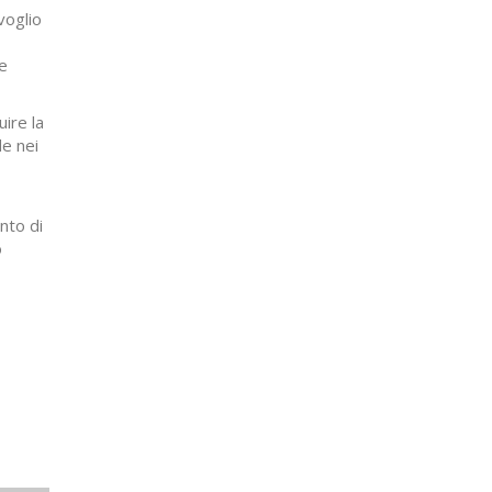
voglio
le
ire la
de nei
nto di
o