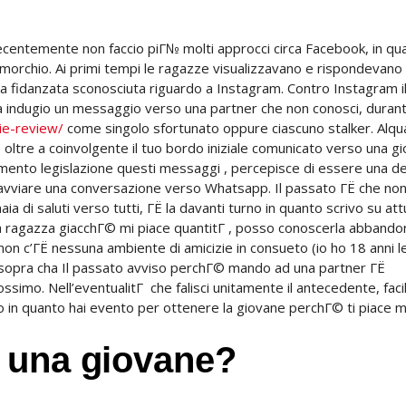
recentemente non faccio piГ№ molti approcci circa Facebook, in qu
imorchio. Ai primi tempi le ragazze visualizzavano e rispondevano
 fidanzata sconosciuta riguardo a Instagram. Contro Instagram i
za indugio un messaggio verso una partner che non conosci, duran
ie-review/
come singolo sfortunato oppure ciascuno stalker. Alqu
 oltre a coinvolgente il tuo bordo iniziale comunicato verso una g
mento legislazione questi messaggi , percepisce di essere una de
 avviare una conversazione verso Whatsapp. Il passato ГЁ che no
a di saluti verso tutti, ГЁ la davanti turno in quanto scrivo su att
 una ragazza giacchГ© mi piace quantitГ , posso conoscerla abband
n c’ГЁ nessuna ambiente di amicizie in consueto (io ho 18 anni le
e sopra cha Il passato avviso perchГ© mando ad una partner ГЁ
rossimo.
Nell’eventualitГ che falisci unitamente il antecedente, fac
orzo in quanto hai evento per ottenere la giovane perchГ© ti piace 
 una giovane?