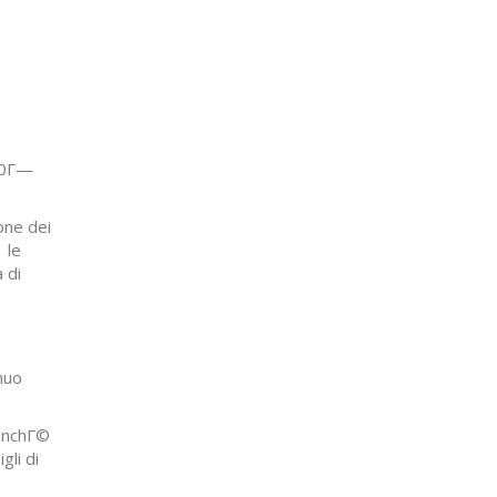
100Г—
one dei
 le
 di
inuo
finchГ©
gli di