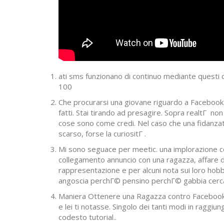
ati sms funzionano di continuo mediante questi 
100
Che procurarsi una giovane riguardo a Facebook.
fatti. Stai tirando ad presagire. Sopra realtГ non
cose sono come credi. Nel caso che una fidanza
scarso, forse la curiositГ .
Mi sono seguace per meetic. una implorazione com
collegamento annuncio con una ragazza, affare do
rappresentazione e per alcuni nota sui loro hobby
angoscia perchГ© pensino perchГ© gabbia cerca
Maniera Ottenere una Ragazza contro Facebook. 
e lei ti notasse. Singolo dei tanti modi in raggiun
codesto tutorial..