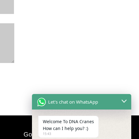
Let's chat on WhatsApp
Welcome To DNA Cranes
How can I help you? :)
Google Map
15:43