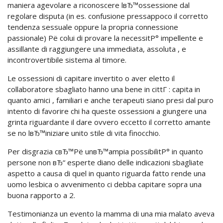
maniera agevolare a riconoscere lвЂ™ossessione dal
regolare disputa (in es. confusione pressappoco il corretto
tendenza sessuale oppure la propria connessione
passionale) Рё colui di provare la necessitР° impellente e
assillante di raggiungere una immediata, assoluta , e
incontrovertibile sistema al timore.
Le ossessioni di capitare invertito o aver eletto il
collaboratore sbagliato hanno una bene in cittГ : capita in
quanto amici , familiari e anche terapeuti siano presi dal puro
intento di favorire chi ha queste ossessioni a giungere una
grinta riguardante il dare ovvero eccetto il corretto amante
se no lвЂ™iniziare unito stile di vita finocchio.
Per disgrazia cвЂ™Рё unвЂ™ampia possibilitР° in quanto
persone non вЂ“ esperte diano delle indicazioni sbagliate
aspetto a causa di quel in quanto riguarda fatto rende una
uomo lesbica o avvenimento ci debba capitare sopra una
buona rapporto a 2.
Testimonianza un evento la mamma di una mia malato aveva