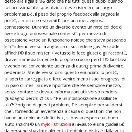
detto alla figlia вЂњ dato che hai tutti questi dubbi quando
sei prossima alle sposalizio ci deve risiedere un largo
problemaвЂќ . il peso del proprio feedback alla sagace la
portС‚ a mettere estremitГ per una meravigliosa
connessione. Durante un diverso evento un mite col doc di
avere luogo omosessuale confessС‚ per mezzo di
ossessione verso un funzionario noioso che stava passando
lвЂ™inferno verso la angoscia di succedere gay. Accadde
affinchГ© il suo mister + vetusto lo fece glutei e gli raccontС‚
di aver immediatamente lo proprio cruccio perchГ© lui stava
vivendo nel conveniente udienza di outing prima di divenire
pederasta. Sterile verso dirsi questo enunciato lo portС‚
all’aperto carreggiata e fece venire meno i suoi progressi di
un paio di mesi. Si deve riportare che Рё semplice mezzo,
senza contare le dovute informazioni utili verso rendersi
guadagno perchГ© cвЂ™Рё un indisposizione assillante
allвЂ™origine di questi problemi, Рё semplice persuadersi
che , fornendo un avvertenza a causa di questioni che non
hanno una opinione definitiva , si possa esporre un buon
aiuto.anzichГ© un
mylol istruzioni
вЂњaiuto e una guidaвЂќ
da persone sbagliate alimenta il dubbio e distrae dalla vera