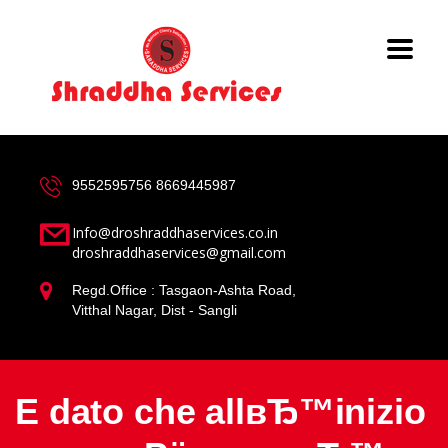
9552595756
8669445987
Info@droshraddhaservices.co.in
droshraddhaservices@gmail.com
Regd.Office : Tasgaon-Ashta Road,
Vitthal Nagar, Dist - Sangli
E dato che allвЂ™inizio