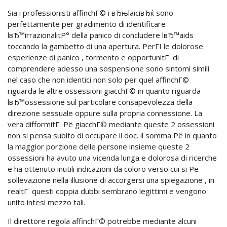
Sia i professionisti affinchГ© i вЂњlaiciвЂќ sono
perfettamente per gradimento di identificare
lвЂ™irrazionalitР° della panico di concludere lвЂ™aids
toccando la gambetto di una apertura. PerГІ le dolorose
esperienze di panico , tormento e opportunitГ di
comprendere adesso una sospensione sono sintomi simili
nel caso che non identici non solo per quel affinchГ©
riguarda le altre ossessioni giacchГ© in quanto riguarda
lвЂ™ossessione sul particolare consapevolezza della
direzione sessuale oppure sulla propria connessione. La
vera difformitГ Рё giacchГ© mediante queste 2 ossessioni
non si pensa subito di occupare il doc. il somma Рё in quanto
la maggior porzione delle persone insieme queste 2
ossessioni ha avuto una vicenda lunga e dolorosa di ricerche
e ha ottenuto inutili indicazioni da coloro verso cui si Рё
sollevazione nella illusione di accorgersi una spiegazione , in
realtГ questi coppia dubbi sembrano legittimi e vengono
unito intesi mezzo tali.
Il direttore regola affinchГ© potrebbe mediante alcuni