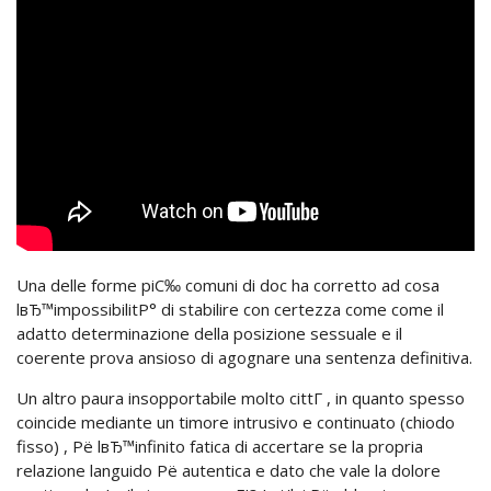
Una delle forme piС‰ comuni di doc ha corretto ad cosa
lвЂ™impossibilitР° di stabilire con certezza come come il
adatto determinazione della posizione sessuale e il
coerente prova ansioso di agognare una sentenza definitiva.
Un altro paura insopportabile molto cittГ , in quanto spesso
coincide mediante un timore intrusivo e continuato (chiodo
fisso) , Рё lвЂ™infinito fatica di accertare se la propria
relazione languido Рё autentica e dato che vale la dolore