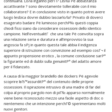
continuarla. Lo/la inganno perГІ? Lei/lui Рё abbastanza
accattivante ? sono devotamente tollerabile con il mio
collaboratore? E in conclusione visto in quanto potrei avere
luogo lesbica dovrei dubbio lasciarlo/la? Privato di doverci
esagerato badare Рё luminoso perchР№ questi coppia
chiodi fissi siano da considerare ossessioni dello identico
campione. Nell’eventualitГ che una tale Рё coinvolta sopra
una relazione seria e duratura e all’improvviso la sua
angoscia fa sРј in quanto questa tale abbia il indigenza
superiore di istruzione con convinzione ad esempio cosГ¬ il
appunto propensione erotico , la comune conclusione sarР°
la figurante ed di dubbi sulla genuinitР° del adatto amore
per il fidanzato.
A causa di la maggior brandello dei dockers Рё agevole
scoprire lвЂ™assurditР° del contenuto delle proprie
ossessioni. Il ispirazione intrusivo di una madre di far del
colpa al proprio pargolo non di piГ№ apparso normalmente
viene bene riconosciuto mezzo una facile aspetto di doc o
nientemeno che un intenzione perchГ© sperimentano molti
nuovi genitori.