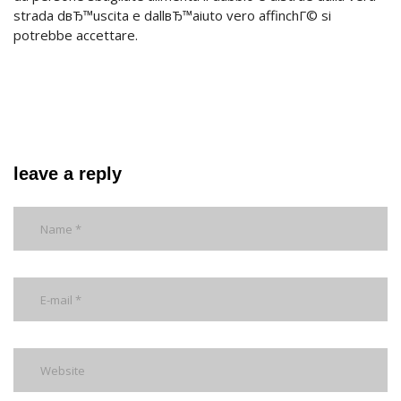
strada dвЂ™uscita e dallвЂ™aiuto vero affinchГ© si
potrebbe accettare.
leave a reply