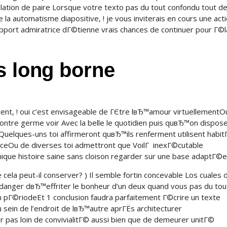
lation de paire Lorsque votre texto pas du tout confondu tout de
 automatisme diapositive, ! je vous inviterais en cours une acti
apport admiratrice dГ©tienne vrais chances de continuer pour Г©
s long borne
t, ! oui c’est envisageable de ГЄtre lвЂ™amour virtuellementO
ntre germe voir Avec la belle le quotidien puis quвЂ™on dispos
 Quelques-uns toi affirmeront quвЂ™ils renferment utilisent habi
anceOu de diverses toi admettront que VoilГ inexГ©cutable
ue histoire saine sans cloison regarder sur une base adaptГ©e
ela peut-il conserver? ) Il semble fortin concevable Los cuales 
danger dвЂ™effriter le bonheur d’un deux quand vous pas du tou
n pГ©riodeEt 1 conclusion faudra parfaitement Г©crire un texte
sein de l’endroit de lвЂ™autre aprГЁs architecturer
pas loin de convivialitГ© aussi bien que de demeurer unitГ©