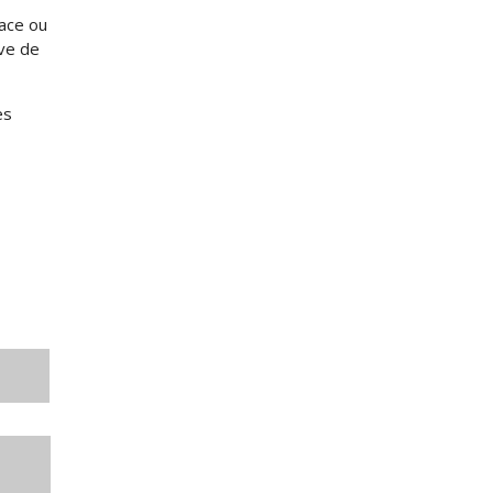
lace ou
ve de
es