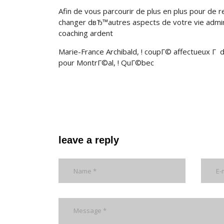
Afin de vous parcourir de plus en plus pour de r
changer dвЂ™autres aspects de votre vie admi
coaching ardent
Marie-France Archibald, ! coupГ© affectueux Г 
pour MontrГ©al, ! QuГ©bec
leave a reply