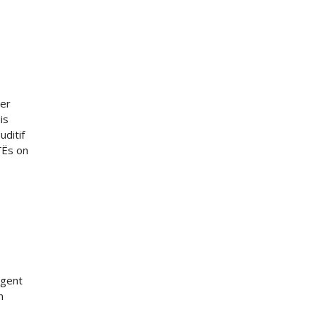
ter
is
ditif
ГЁs on
ngent
n