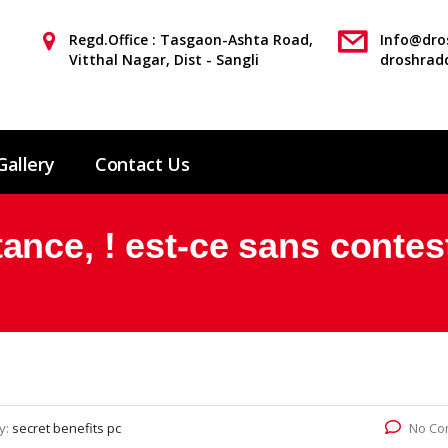
Regd.Office : Tasgaon-Ashta Road,
Info@dros
Vitthal Nagar, Dist - Sangli
droshrad
Gallery
Contact Us
ce, ! est-ce sans contes
y:
secret benefits pc
No Co