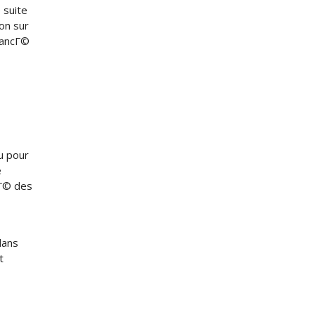
 suite
on sur
lancГ©
u pour
e
tГ© des
dans
t