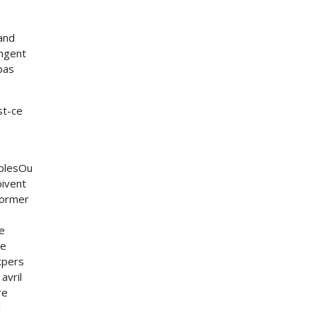
and
angent
pas
st-ce
iblesOu
oivent
former
e
ne
xpers
avril
re
i