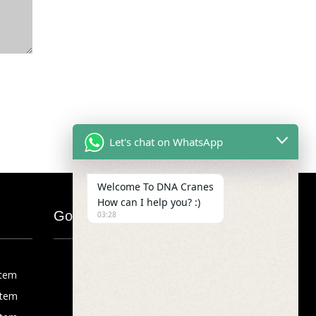
Let's chat on WhatsApp
Welcome To DNA Cranes
How can I help you? :)
Google Map
03:28
stem
stem