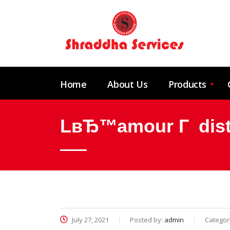
Home
About Us
Products
LвЂ™amour Г distan
July 27, 2021
Posted by:
admin
Categor