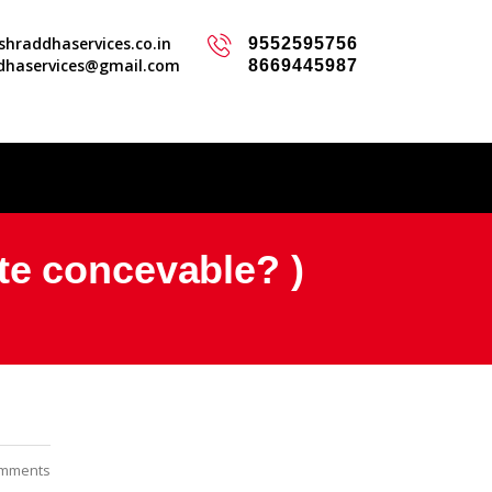
hraddhaservices.co.in
9552595756
dhaservices@gmail.com
8669445987
te concevable? )
mments