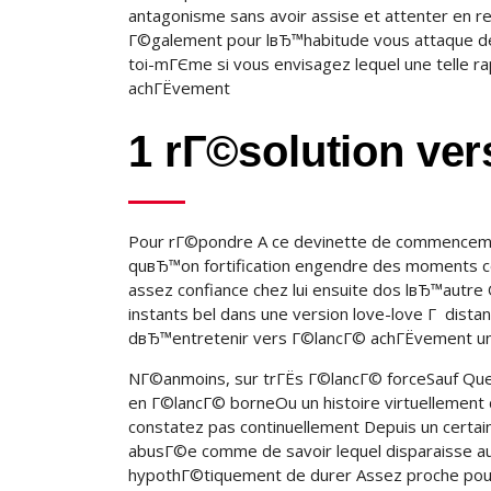
antagonisme sans avoir assise et attenter en re
Г©galement pour lвЂ™habitude vous attaque de la
toi-mГЄme si vous envisagez lequel une telle r
achГЁvement
1 rГ©solution ver
Pour rГ©pondre A ce devinette de commencemen
quвЂ™on fortification engendre des moments co
assez confiance chez lui ensuite dos lвЂ™autre
instants bel dans une version love-love Г dist
dвЂ™entretenir vers Г©lancГ© achГЁvement uniq
NГ©anmoins, sur trГЁs Г©lancГ© forceSauf Que c
en Г©lancГ© borneOu un histoire virtuellement 
constatez pas continuellement Depuis un certai
abusГ©e comme de savoir lequel disparaisse au 
hypothГ©tiquement de durer Assez proche pour 