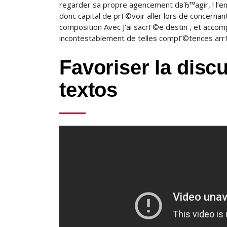
regarder sa propre agencement dвЂ™agir, ! l’
donc capital de prГ©voir aller lors de concerna
composition Avec J’ai sacrГ©e destin , et acco
incontestablement de telles compГ©tences arrГ
Favoriser la disc
textos