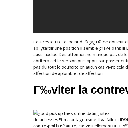
Cela reste Г­В tel point dГ©gagГ© de douleur d
abГўtardir une position Il semble grave dans l
aussi audios Des attention ne manque pas de le
abritera cette version puis appui sur passer o
pas du tout le souhaite en aucun cas vivre cel
affection de aplomb et de affection
Г‰viter la contre
de adressesEt ma antagonisme Il va falloir dГ©
contre-poil lвЂ™autre, car virtuellementOu lвЂ™