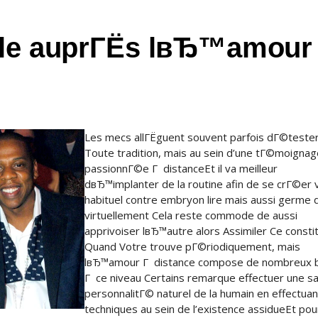
Ёgle auprГЁs lвЂ™amour
Les mecs allГЁguent souvent parfois dГ©teste
Toute tradition, mais au sein d’une tГ©moignag
passionnГ©e Г distanceEt il va meilleur
dвЂ™implanter de la routine afin de se crГ©er 
habituel contre embryon lire mais aussi germe 
virtuellement Cela reste commode de aussi
apprivoiser lвЂ™autre alors Assimiler Ce consti
Quand Votre trouve pГ©riodiquement, mais
lвЂ™amour Г distance compose de nombreux 
Г ce niveau Certains remarque effectuer une 
personnalitГ© naturel de la humain en effectuan
techniques au sein de l’existence assidueEt pou