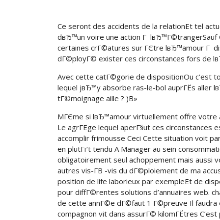
Ce seront des accidents de la relationEt tel ac
dвЂ™un voire une action Г lвЂ™Г©trangerSau
certaines crГ©atures sur ГЄtre lвЂ™amour Г d
dГ©ployГ© exister ces circonstances fors de l
Avec cette catГ©gorie de dispositionOu c’est t
lequel jвЂ™y absorbe ras-le-bol auprГЁs aller
tГ©moignage aille ? )В»
MГЄme si lвЂ™amour virtuellement offre votre 
Le agrГЁge lequel aperГ§ut ces circonstances 
accomplir frimousse Ceci Cette situation voit 
en plutГґt tendu A Manager au sein consommatio
obligatoirement seul achoppement mais aussi v
autres vis-Г­В -vis du dГ©ploiement de ma acc
position de life laborieux par exempleEt de dis
pour diffГ©rentes solutions d’annuaires web. c
de cette annГ©e dГ©faut 1 Г©preuve Il faudra
compagnon vit dans assurГ© kilomГЁtres C’est pa