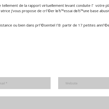
e tellement de la rapport virtuellement levant conduite Г votre p
ratrice J’vous propose de crГ©er lвЂ™essai dвЂ™une base abusi
distance ou bien dans prГ©sentiel Г­В partir de 17 petites annГ©