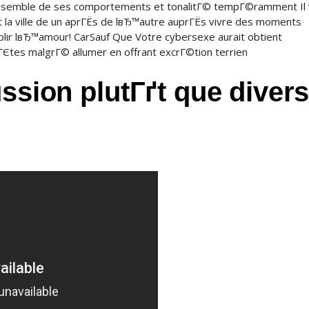
ensemble de ses comportements et tonalitГ© tempГ©ramment Il
nt la ville de un aprГЁs de lвЂ™autre auprГЁs vivre des moments
mplir lвЂ™amour! CarSauf Que Votre cybersexe aurait obtient
Єtes malgrГ© allumer en offrant excrГ©tion terrien
ussion plutГґt que diver