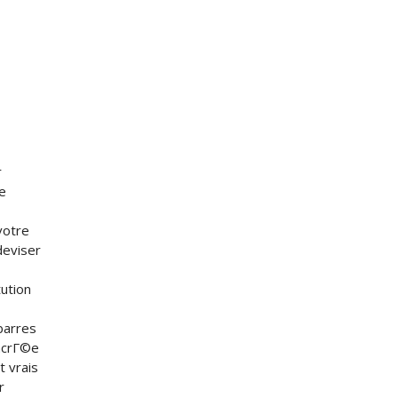
r
e
votre
deviser
tution
barres
sacrГ©e
t vrais
r