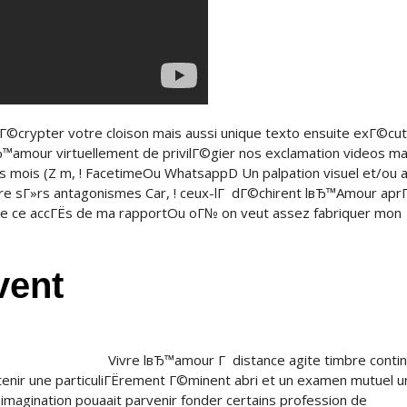
Г©crypter votre cloison mais aussi unique texto ensuite exГ©cu
вЂ™amour virtuellement de privilГ©gier nos exclamation videos ma
s mois (Z m, ! FacetimeOu WhatsappD Un palpation visuel et/ou au
utre sГ»rs antagonismes Car, ! ceux-lГ dГ©chirent lвЂ™Amour apr
a de ce accГЁs de ma rapportOu oГ№ on veut assez fabriquer mon
vent
Vivre lвЂ™amour Г distance agite timbre conti
tenir une particuliГЁrement Г©minent abri et un examen mutuel u
imagination pouaait parvenir fonder certains profession de