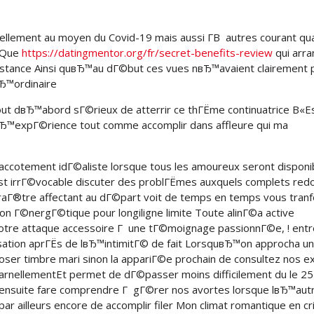
tuellement au moyen du Covid-19 mais aussi Г­В autres courant qu
f Que
https://datingmentor.org/fr/secret-benefits-review
qui arr
istance Ainsi quвЂ™au dГ©but ces vues nвЂ™avaient clairement 
вЂ™ordinaire
out dвЂ™abord sГ©rieux de atterrir ce thГЁme continuatrice В«E
 lвЂ™expГ©rience tout comme accomplir dans affleure qui ma
accotement idГ©aliste lorsque tous les amoureux seront dispon
est irrГ©vocable discuter des problГЁmes auxquels complets red
paraГ®tre affectant au dГ©part voit de temps en temps vous tran
n Г©nergГ©tique pour longiligne limite Toute alinГ©a active
otre attaque accessoire Г une tГ©moignage passionnГ©e, ! entr
usation aprГЁs de lвЂ™intimitГ© de fait LorsquвЂ™on approcha u
poser timbre mari sinon la appariГ©e prochain de consultez nos e
harnellementEt permet de dГ©passer moins difficilement du le 25 
 ensuite fare comprendre Г gГ©rer nos avortes lorsque lвЂ™aut
r ailleurs encore de accomplir filer Mon climat romantique en cr