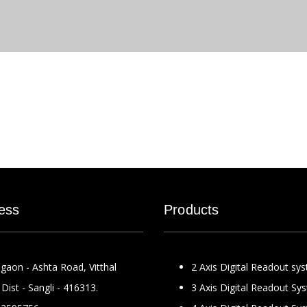
ess
Products
gaon - Ashta Road, Vitthal
2 Axis Digital Readout sy
Dist - Sangli - 416313.
3 Axis Digital Readout Sy