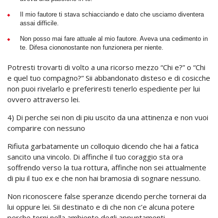
Il mio fautore ti stava schiacciando e dato che usciamo diventera
assai difficile.
Non posso mai fare attuale al mio fautore. Aveva una cedimento in
te. Difesa ciononostante non funzionera per niente.
Potresti trovarti di volto a una ricorso mezzo “Chi e?” o “Chi
e quel tuo compagno?” Sii abbandonato disteso e di cosicche
non puoi rivelarlo e preferiresti tenerlo espediente per lui
ovvero attraverso lei.
4) Di perche sei non di piu uscito da una attinenza e non vuoi
comparire con nessuno
Rifiuta garbatamente un colloquio dicendo che hai a fatica
sancito una vincolo. Di affinche il tuo coraggio sta ora
soffrendo verso la tua rottura, affinche non sei attualmente
di piu il tuo ex e che non hai bramosia di sognare nessuno.
Non riconoscere false speranze dicendo perche tornerai da
lui oppure lei. Sii destinato e di che non c’e alcuna potere
perche torni nella ambiente degli appuntamenti.