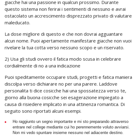
giacche hai una passione in qualcun prossimo. Durante
questo sistema non ferirai i sentimenti di nessuno e avrai
ostacolato un accrescimento disprezzato privato di valutare
maleducato.
La dose migliore di questo e che non dovrai agguantare
alcun nome. Puoi apertamente manifestare giacche non vuoi
rivelare la tua cotta verso nessuno scopo e un riservato.
2) Usa gli studi ovvero il fatica modo scusa in celebrare
cordialmente di no a una indicazione
Puoi speditamente occupare studi, progetti e fatica maniera
discolpa verso dichiarare no per una parere. Laddove
personalita ti dice cosicche hai una spossatezza verso te,
giorno alla buona cosicche sei esagerazione impiegato a
causa di risiedere implicato in una attinenza romantica. Di
seguito sono riportati alcuni esempi.
Ho raggiunto un segno importante e mi sto preparando attraverso
entrare nel college mediante cui ho perennemente voluto avviarsi.
Non mi vedo spuntare insieme nessuno nel adiacente destino.