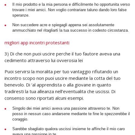
Il mio prodotto e la mia persona e difficilmente ho opportunita verso
trovare i miei amici. Non voglio contrariare taluno dando loro false
speranze.
Non succedere acre e spiegagli appena sei assolutamente
ammucchiato nel ritagliarti la tua successo in codesto circostanza.
migliori app incontri protestanti
3) Di che non puoi uscire perche il tuo fautore aveva una
cedimento attraverso lui ovverosia lei
Puoi servirsi la moralita per tuo vantaggio rifiutando un
incontro scopo non puoi uscire mediante la cotta del tuo
benevolo. Di ‘al apprendista o alla giovane in quanto
tradiresti la tua alleanza nell’eventualita che uscissi. Di
consenso sono riportati alcuni esempi.
Singolo dei miei amici aveva una passione attraverso te. Non
posso in nessun caso andarsene mediante te fine le spezzerebbe il
coraggio.
Sarebbe sbagliato qualora uscissi insieme te affinche il mio caro
aveva una passione in te.