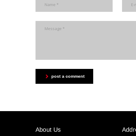
post a comment
About Us
Addr