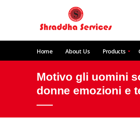
Home
About Us
Products
Motivo gli uomini s
donne emozioni e t