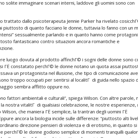
no solite immaginare scenari interni, laddove gli uomini sono con
o trattato dallo psicoterapeuta Jennie Parker ha rivelato cosicch
sai piuttosto di quanto facciano le donne, tuttavia lo fanno con un
 “intensi” sessualmente parlando e in quanto hanno come protagon
tosto fantasticano contro situazioni ancora romantiche e
nzione.
ere luogo dovuta al prodotto affinchГ© i sogni delle donne sono c
ove si ГЁ constatato perchГ© le donne notano un quota assai piuttos
ossava un protagonista nel illusione, che tipo di comunicazione av
sono troppo occupati per sentirsi al localitГ di guida nello spazio d
naggio sembra afflitto oppure no.
 fattori ambientali e culturali”, spiega Wilson. Con altre parole,
 nostra vitalitГ di qualsiasi celebrazione, le nostre esperienze, 
vo Wilson, che maniera ГЁ semplice, la trantran degli uomini ГЁ
re ancora la biologia incide sulle differenze: “piuttosto alti livell
inario direzione pensieri di violenza e di erotismo, in quanto si
are perchГ© le donne godono semplice di momenti tranquilli qualo