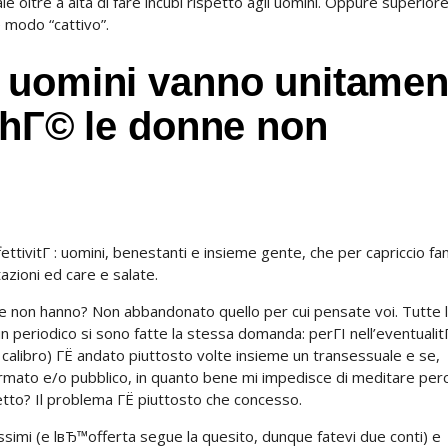
 oltre a alta di fare incubi rispetto agli uomini. Oppure superior
 modo “cattivo”.
 uomini vanno unitamen
chГ© le donne non
ettivitГ : uomini, benestanti e insieme gente, che per capriccio fa
tazioni ed care e salate.
 non hanno? Non abbandonato quello per cui pensate voi. Tutte 
n periodico si sono fatte la stessa domanda: perГІ nell’eventuali
 calibro) ГЁ andato piuttosto volte insieme un transessuale e se,
fermato e/o pubblico, in quanto bene mi impedisce di meditare pe
ietto? Il problema ГЁ piuttosto che concesso.
issimi (e lвЂ™offerta segue la quesito, dunque fatevi due conti) e