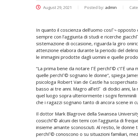
August 29, 2021
Posted by:
admin
Cate
In quanto il coscienza dell’uomo cosГ¬ opposto 
sempre con l’aggiunta di studi e ricerche giacc
sistemazione di occasione, riguarda la giro onir
attenzione elabora durante la periodo del deliri
le immagini prodotte dagli uomini e quelle prodo
“La prima bene da notare ГЁ perchГ© c’ГЁ una 
quelle perchГ© sognano le donne”, spiega James W
psicologa Robert Van de Castle ha scoperchiato g
basso ai tre anni.
Magro all’etГ di dodici anni, la
quel luogo sopra ulteriormente i sogni femminili
che i ragazzi sognano tanto di ancora scene in cu
Il dottor Mark Blagrove della Swansea Universit
cosicchГ© alcuni dei temi con l’aggiunta di frequ
insieme amante sconosciuti. Al restio, le donne
perchГ© conoscono o su situazioni familiari, mezz