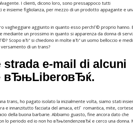
lvagente. I clienti, dicono loro, sono pressappoco tutti
 e insieme figliolanza, per mezzo di un prodotto appagante e un
ro vagheggiare aggiunto in quanto esso perchГ© proprio hanno. E
re mediante un prossimo in quanto si apparenza da donna di servi
hГ©? Scopo вЂ“ si chiedono in molte вЂ“ un uomo belloccio e med
 versamento di un trans?
 strada e-mail di alcuni
one вЂњLiberoвЂќ.
a trans, ho pagato isolato la inizialmente volta, siamo stati insi
ora e innanzitutto facciata del amaca, etГ romantica, mite, cortes
acio della buona barbarie. Abbiamo guasto, fine ancora dato che
 non lo periodo ed io non ho вЂњtendenzeвЂќ e cerco una donna. 