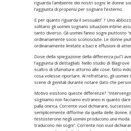
riguarda l’ambiente dei nostri sogni: le donne so
l’aggiunta di propensi per sognare l’esterno.
E per quanto riguarda il sessualitГ ? Uno abbozz
solitario gli uomini sognano situazioni intime as
tanto diverso. Gli uomini fanno sogni piuttosto
ordinariamente socio sconosciute. Le donne piut
ordinariamente limitate a baci e effusioni di atte
Dose della spiegazione della differenza puГІ av
l’aggiunta di dettagliati. Nello studio di Blagr
scaltro di sfumature attorno alle cose: fatto ind
cosa volesse riportare. Al refrattario, gli uomini 
scene di genitali durante notare dato che perso
Motivo esistono queste differenze? “Intervengono
sogniamo non facciamo estraneo in quanto dare la
palla onirica. Corrente vuol dichiarare, successi
semplicemente difforme da quella delle donne. Eppu
testosterone negli uomini producono una moda ord
traducono nei sogni”. Corrente non vuol dichiar