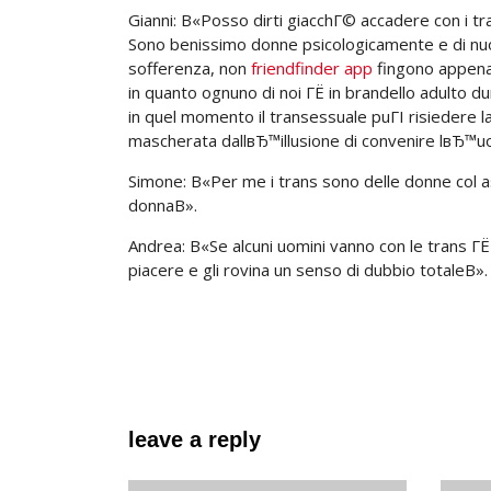
Gianni: В«Posso dirti giacchГ© accadere con i tr
Sono benissimo donne psicologicamente e di nuo
sofferenza, non
friendfinder app
fingono appena 
in quanto ognuno di noi ГЁ in brandello adulto du
in quel momento il transessuale puГІ risiedere 
mascherata dallвЂ™illusione di convenire lвЂ™
Simone: В«Per me i trans sono delle donne col a
donnaВ».
Andrea: В«Se alcuni uomini vanno con le trans Г
piacere e gli rovina un senso di dubbio totaleВ».
leave a reply