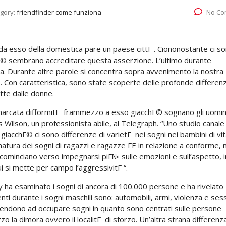
gory:
friendfinder come funziona
No Co
da esso della domestica pare un paese cittГ . Ciononostante ci s
hГ© sembrano accreditare questa asserzione. L’ultimo durante
ica. Durante altre parole si concentra sopra avvenimento la nostra
o. Con caratteristica, sono state scoperte delle profonde differen
tte dalle donne.
marcata difformitГ frammezzo a esso giacchГ© sognano gli uomin
ilson, un professionista abile, al Telegraph. “Uno studio canale 
iacchГ© ci sono differenze di varietГ nei sogni nei bambini di vi
 natura dei sogni di ragazzi e ragazze ГЁ in relazione a conforme, 
 cominciano verso impegnarsi piГ№ sulle emozioni e sull’aspetto, 
i si mette per campo l’aggressivitГ “.
y ha esaminato i sogni di ancora di 100.000 persone e ha rivelato
enti durante i sogni maschili sono: automobili, armi, violenza e ses
 tendono ad occupare sogni in quanto sono centrati sulle persone
o la dimora ovvero il localitГ di sforzo. Un’altra strana differenz