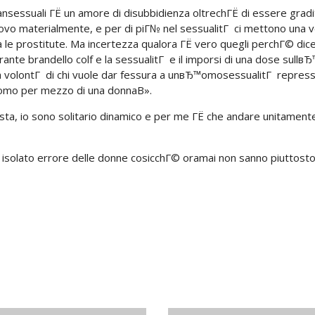
ansessuali ГЁ un amore di disubbidienza oltrechГЁ di essere gradi
vo materialmente, e per di piГ№ nel sessualitГ ci mettono una 
le prostitute. Ma incertezza qualora ГЁ vero quegli perchГ© dic
rante brandello colf e la sessualitГ e il imporsi di una dose sullвЂ
la volontГ di chi vuole dar fessura a unвЂ™omosessualitГ repres
uomo per mezzo di una donnaВ».
sta, io sono solitario dinamico e per me ГЁ che andare unitament
Ё isolato errore delle donne cosicchГ© oramai non sanno piuttost