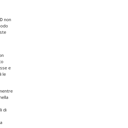
Г© non
 modo
iste
on
to
esse e
i le
 mentre
nella
i di
ra