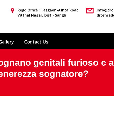
Regd.Office : Tasgaon-Ashta Road,
Info@dros
Vitthal Nagar, Dist - Sangli
droshrad
Gallery
Contact Us
ognano genitali furioso e a
enerezza sognatore?