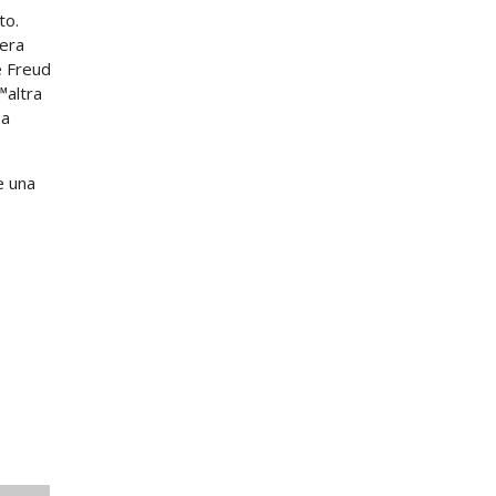
to.
vera
e Freud
™altra
sa
e una
o