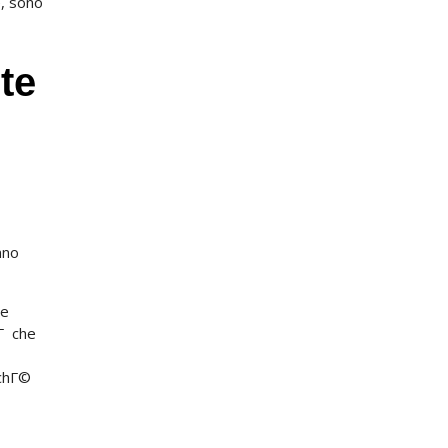
e, sono
te
nno
le
tГ che
rchГ©