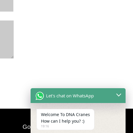
Let's chat on WhatsApp
Welcome To DNA Cranes
How can I help you? :)
Google Map
19:16