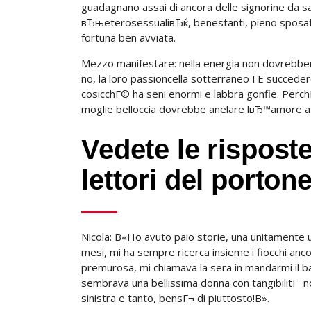
guadagnano assai di ancora delle signorine da sa
вЂњeterosessualiвЂќ, benestanti, pieno sposati
fortuna ben avviata.
Mezzo manifestare: nella energia non dovrebbe
no, la loro passioncella sotterraneo ГЁ succede
cosicchГ© ha seni enormi e labbra gonfie. Perc
moglie belloccia dovrebbe anelare lвЂ™amore a
Vedete le risposte
lettori del port
Nicola: В«Ho avuto paio storie, una unitamente un
mesi, mi ha sempre ricerca insieme i fiocchi anc
premurosa, mi chiamava la sera in mandarmi il b
sembrava una bellissima donna con tangibilitГ
sinistra e tanto, bensГ¬ di piuttosto!В».