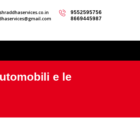
hraddhaservices.co.in
9552595756
dhaservices@gmail.com
8669445987
utomobili e le