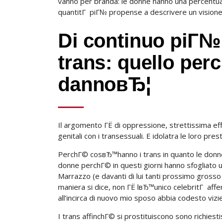
vanno per branda: le donne hanno una percentuale
quantitГ piГ№ propense a descrivere un visione
Di continuo piГ№
trans: quello per
dannoвЂ¦
Il argomento ГЁ di oppressione, strettissima eff
genitali con i transessuali. E idolatra le loro pres
PerchГ© cosвЂ™hanno i trans in quanto le donne
donne perchГ© in questi giorni hanno sfogliato u
Marrazzo (e davanti di lui tanti prossimo grosso
maniera si dice, non ГЁ lвЂ™unico celebritГ af
all’incirca di nuovo mio sposo abbia codesto viz
I trans affinchГ© si prostituiscono sono richiest