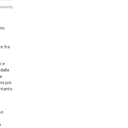
mments
ono
ze fra
i e
dalla
ta
ma poi
intanto
so
a