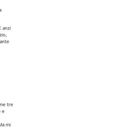
a
 anzi
zio,
iante
eme tre
e e
Ma mi