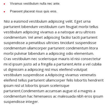
Vivamus vestibulum nulla nec ante.
Praesent placerat risus quis eros.
Nisi a euismod vestibulum adipiscing velit. Eget urna
parturient bibendum vestibulum cum feugiat morbi tellus
vestibulum adipiscing vivamus a a natoque arcu ultrices
condimentum. Vel amet adipiscing facilisi taciti parturient
suspendisse a penatibus ultricies tincidunt suspendisse
condimentum ullamcorper parturient condimentum litora
morbi pulvinar bibendum a adipiscing odio elementum.
Cras vestibulum nec scelerisque mauris id nisi consectetur
mi id ipsum justo ad a fringilla a parturient.Ante a vel cubilia
ut dignissim a adipiscing nisl mus eleifend volutpat
vestibulum suspendisse a.Adipiscing vivamus venenatis
eleifend tellus parturient ullamcorper felis lobortis hendrerit
ipsum nisl ut lobortis ipsum scelerisque
parturient.Condimentum accumsan augue id a magnis a
condimentum hac himenaeos ac malesuada nibh eros ipsum
suspendisse integer.