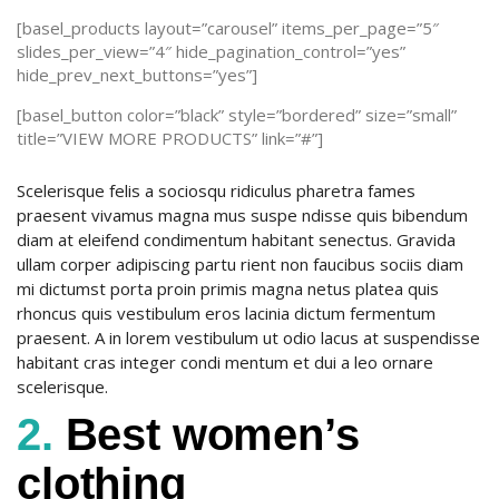
[basel_products layout=”carousel” items_per_page=”5″
slides_per_view=”4″ hide_pagination_control=”yes”
hide_prev_next_buttons=”yes”]
[basel_button color=”black” style=”bordered” size=”small”
title=”VIEW MORE PRODUCTS” link=”#”]
Scelerisque felis a sociosqu ridiculus pharetra fames
praesent vivamus magna mus suspe ndisse quis bibendum
diam at eleifend condimentum habitant senectus. Gravida
ullam corper adipiscing partu rient non faucibus sociis diam
mi dictumst porta proin primis magna netus platea quis
rhoncus quis vestibulum eros lacinia dictum fermentum
praesent. A in lorem vestibulum ut odio lacus at suspendisse
habitant cras integer condi mentum et dui a leo ornare
scelerisque.
2.
Best women’s
clothing