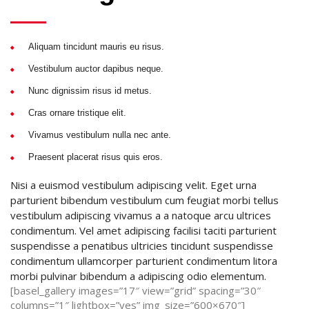
Aliquam tincidunt mauris eu risus.
Vestibulum auctor dapibus neque.
Nunc dignissim risus id metus.
Cras ornare tristique elit.
Vivamus vestibulum nulla nec ante.
Praesent placerat risus quis eros.
Nisi a euismod vestibulum adipiscing velit. Eget urna
parturient bibendum vestibulum cum feugiat morbi tellus
vestibulum adipiscing vivamus a a natoque arcu ultrices
condimentum. Vel amet adipiscing facilisi taciti parturient
suspendisse a penatibus ultricies tincidunt suspendisse
condimentum ullamcorper parturient condimentum litora
morbi pulvinar bibendum a adipiscing odio elementum.
[basel_gallery images=”17″ view=”grid” spacing=”30″
columns=”1″ lightbox=”yes” img_size=”600×670″]