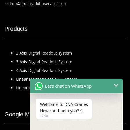
Info@droshraddhaservices.co.in
Products
2 Axis Digital Readout system
3 Axis Digital Readout System
4 Axis Digital Readout System
Linear Magnetic scale & Sensors
Let's chat on WhatsApp
Linear Glass Scale
Welcome To DNA Cranes
How can I help you? :)
Google Map
12:00