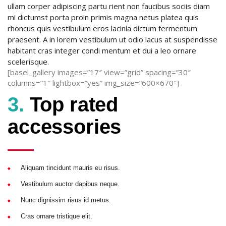
ullam corper adipiscing partu rient non faucibus sociis diam
mi dictumst porta proin primis magna netus platea quis
rhoncus quis vestibulum eros lacinia dictum fermentum
praesent. A in lorem vestibulum ut odio lacus at suspendisse
habitant cras integer condi mentum et dui a leo ornare
scelerisque.
[basel_gallery images=”17″ view=”grid” spacing=”30″
columns=”1″ lightbox=”yes” img_size=”600×670″]
3.
Top rated
accessories
Aliquam tincidunt mauris eu risus.
Vestibulum auctor dapibus neque.
Nunc dignissim risus id metus.
Cras ornare tristique elit.