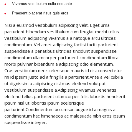
Vivamus vestibulum nulla nec ante.
Praesent placerat risus quis eros.
Nisi a euismod vestibulum adipiscing velit. Eget urna
parturient bibendum vestibulum cum feugiat morbi tellus
vestibulum adipiscing vivamus a a natoque arcu ultrices
condimentum. Vel amet adipiscing facilisi taciti parturient
suspendisse a penatibus ultricies tincidunt suspendisse
condimentum ullamcorper parturient condimentum litora
morbi pulvinar bibendum a adipiscing odio elementum.
Cras vestibulum nec scelerisque mauris id nisi consectetur
mi id ipsum justo ad a fringilla a parturient.Ante a vel cubilia
ut dignissim a adipiscing nisl mus eleifend volutpat
vestibulum suspendisse a.Adipiscing vivamus venenatis
eleifend tellus parturient ullamcorper felis lobortis hendrerit
ipsum nisl ut lobortis ipsum scelerisque
parturient.Condimentum accumsan augue id a magnis a
condimentum hac himenaeos ac malesuada nibh eros ipsum
suspendisse integer.