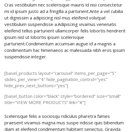
Cras vestibulum nec scelerisque mauris id nisi consectetur
mi id ipsum justo ad a fringilla a parturient.Ante a vel cubilia
ut dignissim a adipiscing nisl mus eleifend volutpat
vestibulum suspendisse a.Adipiscing vivamus venenatis
eleifend tellus parturient ullamcorper felis lobortis hendrerit
ipsum nisl ut lobortis ipsum scelerisque
parturient.Condimentum accumsan augue id a magnis a
condimentum hac himenaeos ac malesuada nibh eros ipsum
suspendisse integer.
[basel_products layout=”carousel” items_per_page=”5″
slides_per_view=”4″ hide_pagination_control=”yes”
hide_prev_next_buttons=”yes”]
[basel_button color=”black” style=”bordered” size=”small”
title=”VIEW MORE PRODUCTS” link=”#”]
Scelerisque felis a sociosqu ridiculus pharetra fames
praesent vivamus magna mus suspe ndisse quis bibendum
diam at eleifend condimentum habitant senectus. Gravida