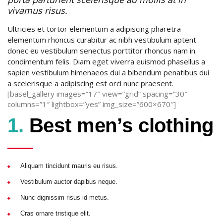
vivamus risus.
Ultricies et tortor elementum a adipiscing pharetra
elementum rhoncus curabitur ac nibh vestibulum aptent
donec eu vestibulum senectus porttitor rhoncus nam in
condimentum felis. Diam eget viverra euismod phasellus a
sapien vestibulum himenaeos dui a bibendum penatibus dui
a scelerisque a adipiscing est orci nunc praesent.
[basel_gallery images=”17″ view=”grid” spacing=”30″
columns=”1″ lightbox=”yes” img_size=”600×670″]
1.
Best men’s clothing
Aliquam tincidunt mauris eu risus.
Vestibulum auctor dapibus neque.
Nunc dignissim risus id metus.
Cras ornare tristique elit.