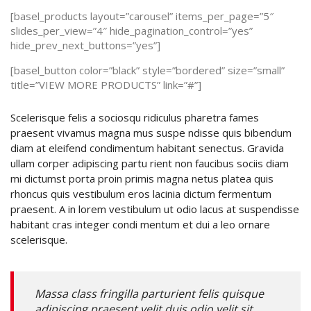
[basel_products layout=”carousel” items_per_page=”5″
slides_per_view=”4″ hide_pagination_control=”yes”
hide_prev_next_buttons=”yes”]
[basel_button color=”black” style=”bordered” size=”small”
title=”VIEW MORE PRODUCTS” link=”#”]
Scelerisque felis a sociosqu ridiculus pharetra fames
praesent vivamus magna mus suspe ndisse quis bibendum
diam at eleifend condimentum habitant senectus. Gravida
ullam corper adipiscing partu rient non faucibus sociis diam
mi dictumst porta proin primis magna netus platea quis
rhoncus quis vestibulum eros lacinia dictum fermentum
praesent. A in lorem vestibulum ut odio lacus at suspendisse
habitant cras integer condi mentum et dui a leo ornare
scelerisque.
Massa class fringilla parturient felis quisque
adipiscing praesent velit duis odio velit sit