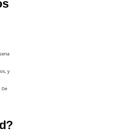
os
eri­a
os, y
n De
ad?