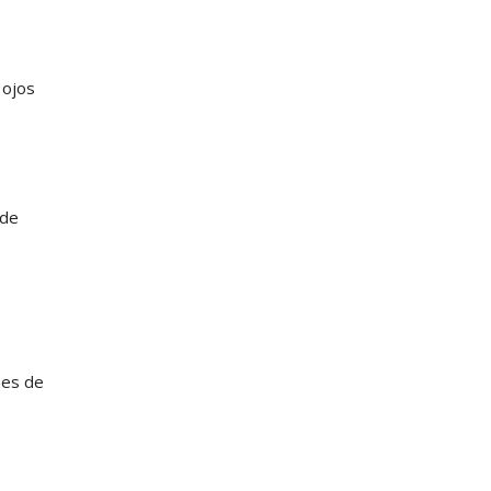
 ojos
ede
ues de