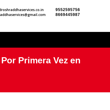
roshraddhaservices.co.in
9552595756
raddhaservices@gmail.com
8669445987
 Por Primera Vez en