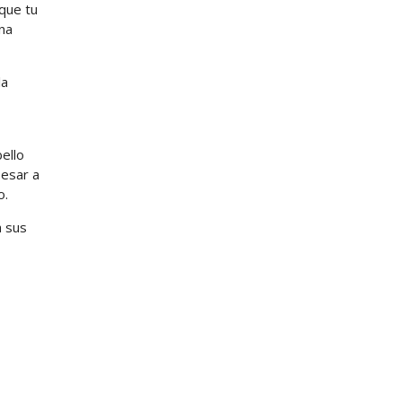
que tu
na
la
ello
besar a
o.
a sus