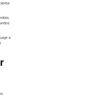
ciente
ambio,
gundos
guaje a
e
r
os