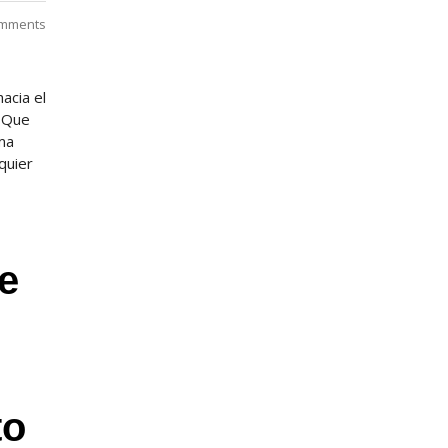
mments
acia el
e Que
ma
quier
e
to