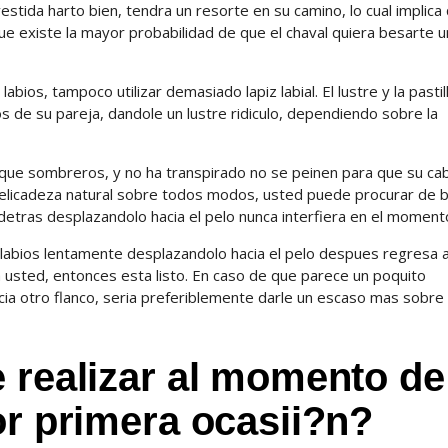
ida harto bien, tendra un resorte en su camino, lo cual implica 
 existe la mayor probabilidad de que el chaval quiera besarte u
bios, tampoco utilizar demasiado lapiz labial. El lustre y la pastil
ios de su pareja, dandole un lustre ridiculo, dependiendo sobre la
que sombreros, y no ha transpirado no se peinen para que su cab
delicadeza natural sobre todos modos, usted puede procurar de 
detras desplazandolo hacia el pelo nunca interfiera en el moment
as labios lentamente desplazandolo hacia el pelo despues regresa 
a usted, entonces esta listo. En caso de que parece un poquito
cia otro flanco, seri­a preferiblemente darle un escaso mas sobre
 realizar al momento de
or primera ocasii?n?