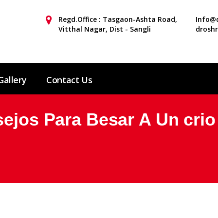
Regd.Office : Tasgaon-Ashta Road,
Info@d
Vitthal Nagar, Dist - Sangli
drosh
Gallery
Contact Us
sejos Para Besar A Un crio