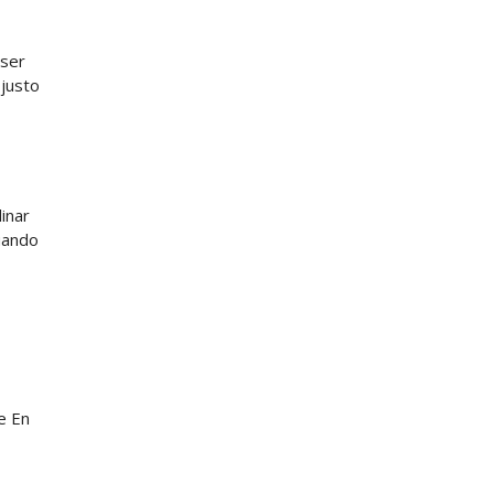
 ser
 justo
inar
cuando
e En