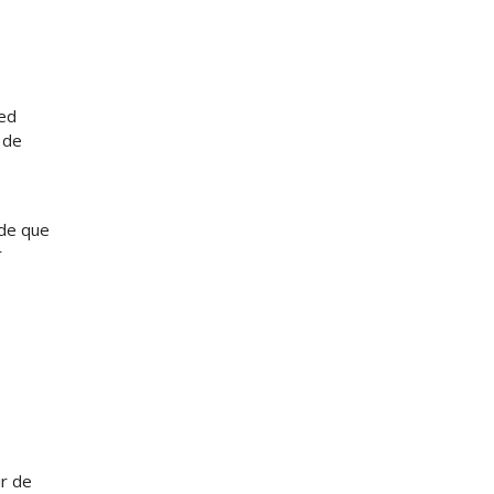
ted
 de
 de que
r
r de