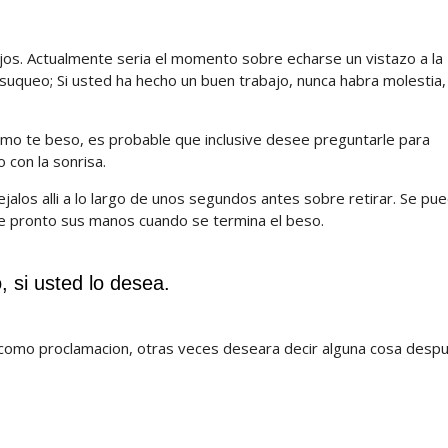
ojos. Actualmente seri­a el momento sobre echarse un vistazo a la
esuqueo; Si usted ha hecho un buen trabajo, nunca habra molestia,
mo te beso, es probable que inclusive desee preguntarle para
 con la sonrisa.
jalos alli a lo largo de unos segundos antes sobre retirar. Se pu
e pronto sus manos cuando se termina el beso.
, si usted lo desea.
te como proclamacion, otras veces deseara decir alguna cosa desp