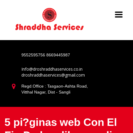
9552595756
8669445987
Info@droshraddhaservices.co.in
droshraddhaservices@gmail.com
Regd.Office : Tasgaon-Ashta Road,
Vitthal Nagar, Dist - Sangli
5 pi?ginas web Con El