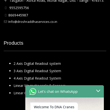
Tasgaon - Ashta Road, Vitthal Nagar, Dist - Sangli - 416313.
9552595756
8669445987
Info@droshraddhaservices.co.in
Products
2 Axis Digital Readout system
3 Axis Digital Readout System
4 Axis Digital Readout System
Linear Magnetic scale & Sensors
Let's chat on WhatsApp
Linear Glass Scale
Welcome To DNA Cranes