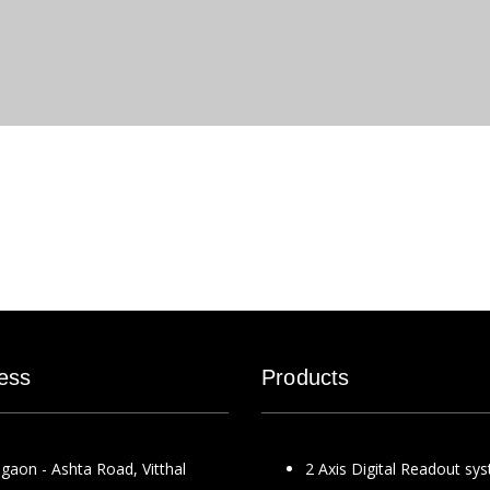
ess
Products
gaon - Ashta Road, Vitthal
2 Axis Digital Readout sy