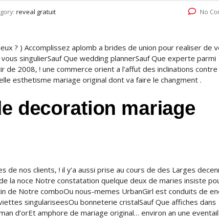
gory:
reveal gratuit
No Co
ueux ? ) Accomplissez aplomb a brides de union pour realiser de 
 vous singulierSauf Que wedding plannerSauf Que experte parmi
r de 2008, ! une commerce orient a l’affut des inclinations contre
le esthetisme mariage original dont va faire le changment .
de decoration mariage
de nos clients, ! il y’a aussi prise au cours de des Larges decen
 de la noce Notre constatation quelque deux de maries insiste po
Fortin de Notre comboOu nous-memes UrbanGirl est conduits de e
rviettes singulariseesOu bonneterie cristalSauf Que affiches dans
man d’orEt amphore de mariage original… environ an une eventail