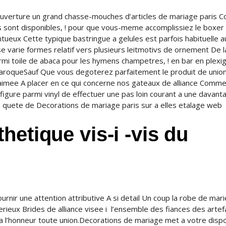
verture un grand chasse-mouches d’articles de mariage paris C
s sont disponibles, ! pour que vous-meme accomplissiez le boxer 
entueux Cette typique bastringue a gelules est parfois habituelle a
e varie formes relatif vers plusieurs leitmotivs de ornement De l
mi toile de abaca pour les hymens champetres, ! en bar en plexig
s baroqueSauf Que vous degoterez parfaitement le produit de union
aimee A placer en ce qui concerne nos gateaux de alliance Comm
igure parmi vinyl de effectuer une pas loin courant a une davant
e quete de Decorations de mariage paris sur a elles etalage web
hetique vis-i -vis du
rnir une attention attributive A si detail Un coup la robe de mar
serieux Brides de alliance visee i l’ensemble des fiances des artef
 a l’honneur toute union.Decorations de mariage met a votre dispo