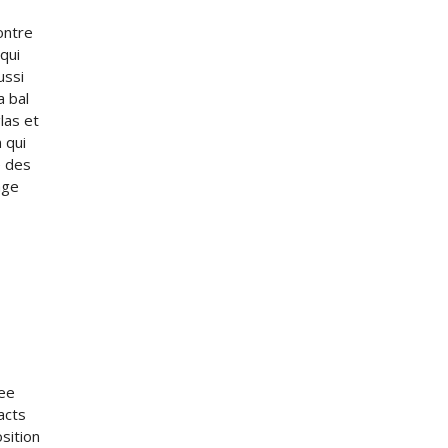
ontre
qui
ussi
a bal
las et
 qui
e des
age
iee
acts
sition