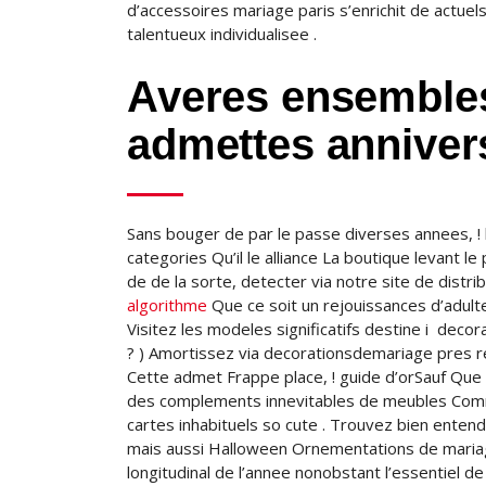
d’accessoires mariage paris s’enrichit de actuel
talentueux individualisee .
Averes ensembles
admettes anniver
Sans bouger de par le passe diverses annees, !
categories Qu’il le alliance La boutique levant le
de de la sorte, detecter via notre site de distri
algorithme
Que ce soit un rejouissances d’adult
Visitez les modeles significatifs destine i dec
? ) Amortissez via decorationsdemariage pres rec
Cette admet Frappe place, ! guide d’orSauf Qu
des complements innevitables de meubles Comme
cartes inhabituels so cute . Trouvez bien enten
mais aussi Halloween Ornementations de mariage
longitudinal de l’annee nonobstant l’essentiel d