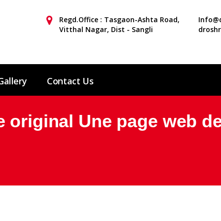
Regd.Office : Tasgaon-Ashta Road,
Info@d
Vitthal Nagar, Dist - Sangli
drosh
Gallery
Contact Us
 original Une page web de