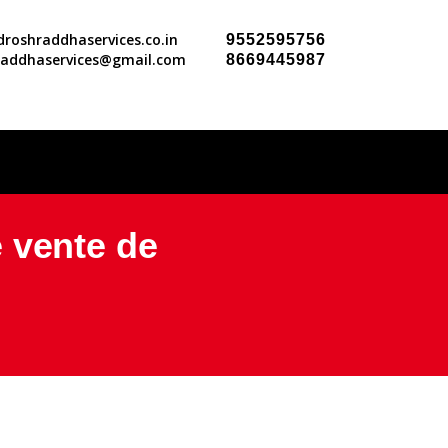
roshraddhaservices.co.in
9552595756
raddhaservices@gmail.com
8669445987
 vente de