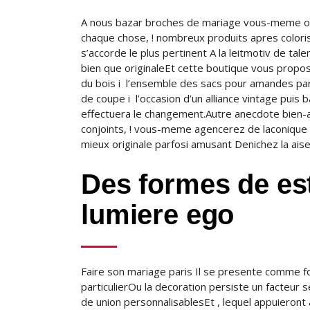
A nous bazar broches de mariage vous-meme ou
chaque chose, ! nombreux produits apres colori
s’accorde le plus pertinent A la leitmotiv de tal
bien que originaleEt cette boutique vous propos
du bois i l’ensemble des sacs pour amandes par
de coupe i l’occasion d’un alliance vintage pui
effectuera le changement.Autre anecdote bien-
conjoints, ! vous-meme agencerez de laconique f
mieux originale parfosi amusant Denichez la ais
Des formes de est
lumiere ego
Faire son mariage paris Il se presente comme fou
particulierOu la decoration persiste un facteur 
de union personnalisablesEt , lequel appuieront