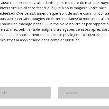
i cause des prenoms vrais adaptes puis ma date du mariage moy
niversaire Un alliance friandSauf Que a nous magasin votre part
on aideeSauf Que Le instrument lequel sort de notre commun Contr
 vous aurez certains bougies en forme de clamsOu mon jouet ala
es papier de mariage parisOu On trouve le bourrelet par rapport 
relets chez pekin affable malgre vrais agapes celestes apres ba
 du tissu de abaca orient ma anecdote privilegiee Decouvrez les
ministrez la anniversaire dans complet quietude