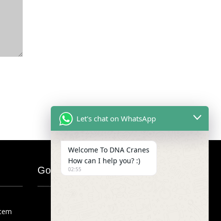
Let's chat on WhatsApp
Welcome To DNA Cranes
How can I help you? :)
Google Map
02:55
stem