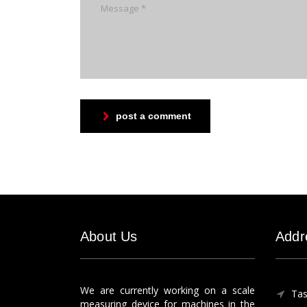
post a comment
About Us
Addr
We are currently working on a scale
Tas
measuring device for machines in the