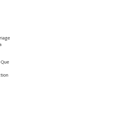
riage
a
f Que
tion