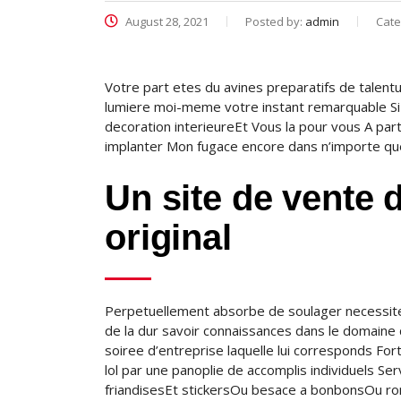
August 28, 2021
Posted by:
admin
Cate
Votre part etes du avines preparatifs de talent
lumiere moi-meme votre instant remarquable Si
decoration interieureEt Vous la pour vous A parti
implanter Mon fugace encore dans n’importe quel
Un site de vente 
original
Perpetuellement absorbe de soulager necessites 
de la dur savoir connaissances dans le domaine
soiree d’entreprise laquelle lui corresponds 
lol par une panoplie de accomplis individuels Se
friandisesEt stickersOu besace a bonbonsOu ro