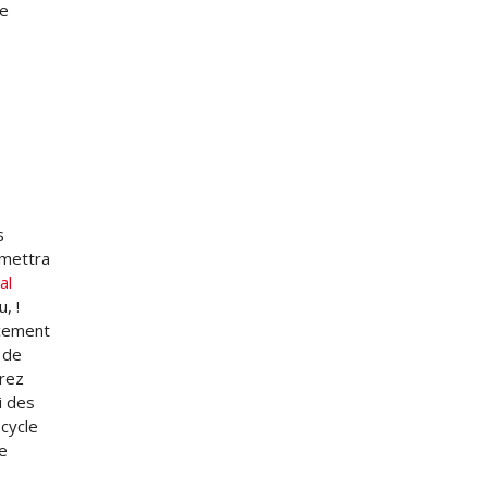
de
s
ermettra
al
, !
ncement
 de
erez
i des
 cycle
e