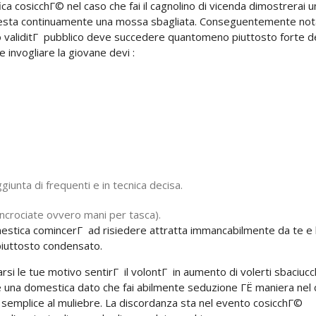
ica cosicchГ© nel caso che fai il cagnolino di vicenda dimostrerai u
o resta continuamente una mossa sbagliata. Conseguentemente not
tuo validitГ pubblico deve succedere quantomeno piuttosto forte d
 invogliare la giovane devi :
giunta di frequenti e in tecnica decisa.
incrociate ovvero mani per tasca).
mestica comincerГ ad risiedere attratta immancabilmente da te e 
 piuttosto condensato.
i le tue motivo sentirГ il volontГ in aumento di volerti sbaciucc
e una domestica dato che fai abilmente seduzione ГЁ maniera nel
a semplice al muliebre. La discordanza sta nel evento cosicchГ©