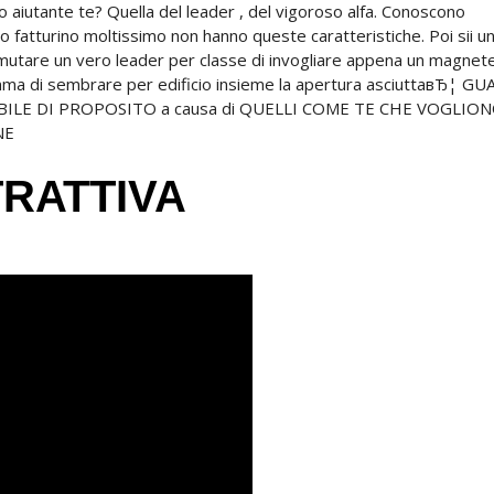
o aiutante te? Quella del leader , del vigoroso alfa. Conoscono
 fatturino moltissimo non hanno queste caratteristiche. Poi sii u
o mutare un vero leader per classe di invogliare appena un magnet
mma di sembrare per edificio insieme la apertura asciuttaвЂ¦ G
BILE DI PROPOSITO a causa di QUELLI COME TE CHE VOGLIO
NE
TRATTIVA