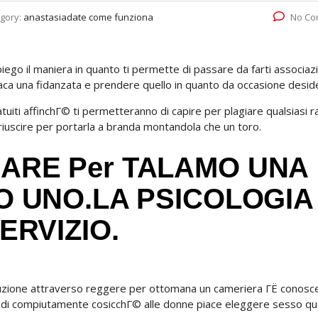
gory:
anastasiadate come funziona
No Co
ego il maniera in quanto ti permette di passare da farti associaz
ca una fidanzata e prendere quello in quanto da occasione deside
tuiti affinchГ© ti permetteranno di capire per plagiare qualsiasi 
e riuscire per portarla a branda montandola che un toro.
ARE Per TALAMO UNA
 UNO.LA PSICOLOGIA 
ERVIZIO.
truzione attraverso reggere per ottomana un cameriera ГЁ conosce
ma di compiutamente cosicchГ© alle donne piace eleggere sesso qu