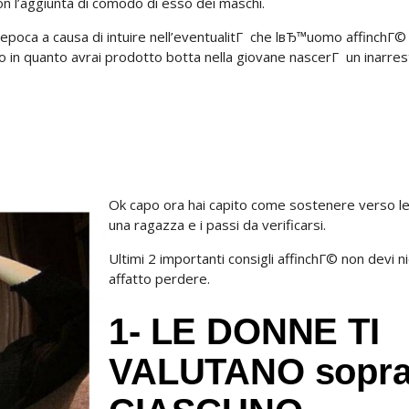
n l’aggiunta di comodo di esso dei maschi.
a epoca a causa di intuire nell’eventualitГ che lвЂ™uomo affinchГ
o in quanto avrai prodotto botta nella giovane nascerГ un inarres
Ok capo ora hai capito come sostenere verso l
una ragazza e i passi da verificarsi.
Ultimi 2 importanti consigli affinchГ© non devi n
affatto perdere.
1- LE DONNE TI
VALUTANO sopr