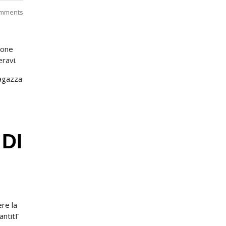
mments
ione
ravi.
ragazza
DI
re la
antitГ