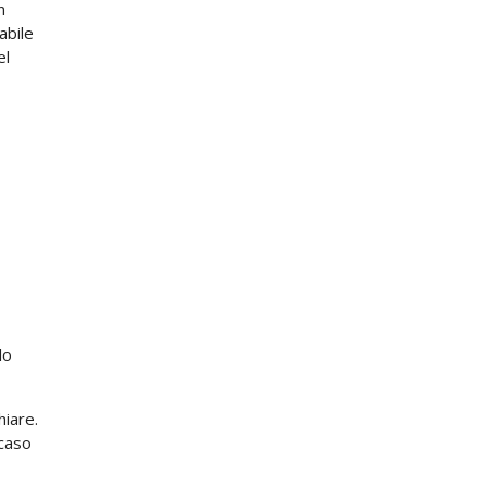
n
abile
el
lo
hiare.
 caso