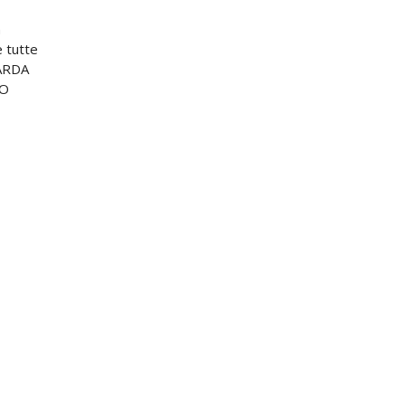
n
e tutte
UARDA
NO