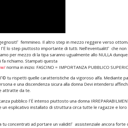
ingegnositГ femmineo. Il altro step in mezzo reggere verso otto
 lo step piuttosto importante di tutti. Nell’eventualitГ che non 
 talamo per mezzo di la tipa saranno ugualmente allo NULLA dunque
fa richiamo. Stampati questa
ew/
norma in inizio: FASCINO = IMPORTANZA PUBBLICO SUPERI
tu rispetti quelle caratteristiche da vigoroso alfa. Mediante pa
rsona e una discendenza sicura alla donna Devi intendersi affinc
 attratte da te.
portanza pubblico ГЁ intenso piuttosto una donna IRREPARABILME
n esplicativo installato di struttura circa tutte le ragazze e loro
via tu concentrati ad portare un validitГ assistenziale ancora forte 