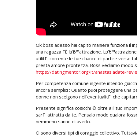
Ok boss adesso hai capito maniera funziona il 
una ragazza ГЁ lвЂ™attrazione. LвЂ™attrazione ГЁ
utilitГ corrente le tue chance di partire verso
presta amore prontezza. Boss vediamo modo si 
https://datingmentor.org/it/anastasiadate-revi
Per competenza comune ingente intendo giacchГ© 
ancora semplici : Quanto puoi proteggere una pe
donne non scelgono nell’eventualitГ che capitare
Presente significa cosicchГ© oltre a il tuo im
sarГ attratta da te. Pensalo modo qualora fosse u
nemmeno sanno di averlo.
Ci sono diversi tipi di coraggio collettivo. Tutta