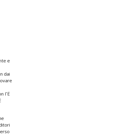
nte e
n dai
trovare
on ГЁ
Ё
ne
itori
Verso