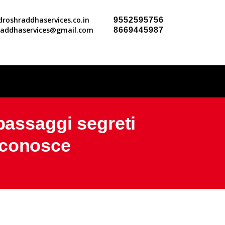
roshraddhaservices.co.in
9552595756
raddhaservices@gmail.com
8669445987
ssaggi segreti
 conosce