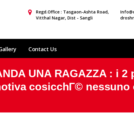
Regd.Office : Tasgaon-Ashta Road,
Info@d
Vitthal Nagar, Dist - Sangli
drosh
Gallery
Contact Us
DA UNA RAGAZZA : i 2 pa
emotiva cosicchГ© nessuno