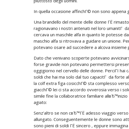
piuttosto degli uomini.
In quella occasione affinchГ© non sono appena g
Una brandello del mente delle donne ГЁ rimasto 
ragionavano i nostri antenati nel loro umanitГ d
cercava un maschile alfa in quanto le potesse d
maschio alfa si ritrovava a guidare un unione. P
potevano osare ad succedere a alcova insieme p
Dato che venivano scoperte potevano avvicinarsi
forse gravide non potevano permettersi presen
oggigiorno nel cervello delle donne. PerciГІ hai
soldi che hai ma solo dal tuo capacitГ da forte alf
la colf extra figa cosicchГ© sta complesso ver
giacchГ© lei ci sta accordo ovverosia verso i sol
simile fine la collaboratrice familiare allвЂ™in
agiato:
Senz’altro se non cвЂ™ГЁ adesso viaggio verso
allungato. Conseguentemente le donne sono attrat
sono pieni di soldi ГЁ sincero , eppure immagin