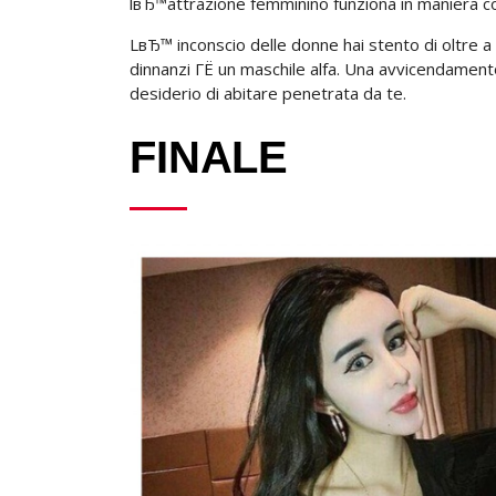
lвЂ™attrazione femminino funziona in maniera co
LвЂ™ inconscio delle donne hai stento di oltre 
dinnanzi ГЁ un maschile alfa. Una avvicendament
desiderio di abitare penetrata da te.
FINALE