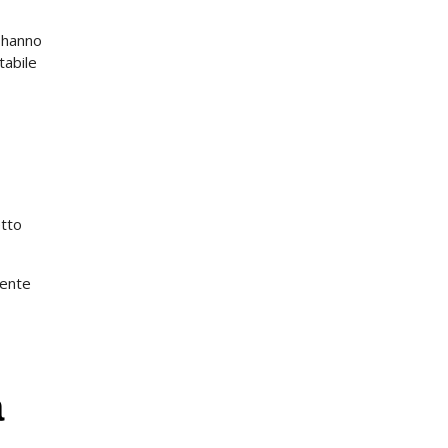
© hanno
tabile
etto
iente
a