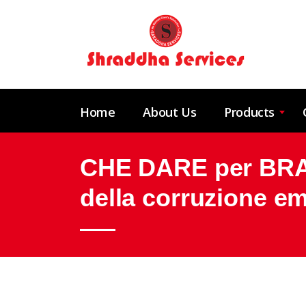
Home
About Us
Products
CHE DARE per BRAN
della corruzione 