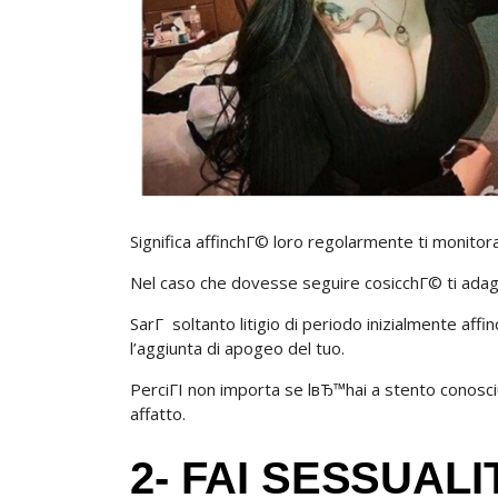
Significa affinchГ© loro regolarmente ti monitor
Nel caso che dovesse seguire cosicchГ© ti ada
SarГ soltanto litigio di periodo inizialmente aff
l’aggiunta di apogeo del tuo.
PerciГІ non importa se lвЂ™hai a stento conosc
affatto.
2- FAI SESSUALI