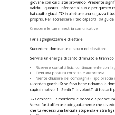
giovane con cui ci stai provando. Presente signif
validitГ quantitГ inferiore al suo e per quest
hai capito giacchГ© in allettare una ragazza il 
proprio. Per accrescere il tuo capacitГ da guida e
Crescere le tue maestria comunicative.
Farla sghignazzare e dilettare.
Succedere dominante e sicuro nel sbraitare.
Servirsi un energia di canto diminuito e tirannico.
Ricevere contatti fisici continuamente con l’ag
Tieni una postura corretta e autoritaria.
Niente chiusure del compagnia (Tipo braccia 
Ricordati giacchГ© se farai bene richiamo la do
capirai motivo: 1- SentirГ la volontГ di toccarti
2- ComincerГ a mordersi le bocca e a preoccupars
Verso farti afferrare adeguatamente che ti ved
che tu vedessi una fanciulla stupenda e stra fig