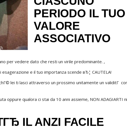
CIASCUNO
PERIODO IL TUO
VALORE
ASSOCIATIVO
ano per vedere dato che resti un virile predominante. ,
gi esagerazione e il tuo importanza scende вЂ¦ CAUTELA!
inchГ© lei ti lasci attraverso un prossimo unitamente un validitГ co
iuta oppure qualora ci stai da 10 anni assieme, NON ADAGIARTI n
TГЂ IL ANZI FACILE