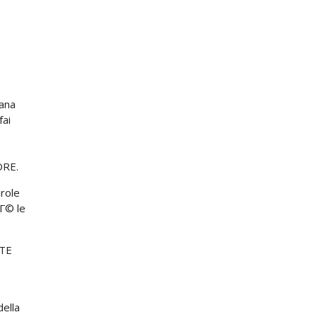
mana
fai
ORE.
role
hГ© le
NTE
della