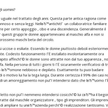
li uomini?
uguale nel trattato degli anni. Questa parte antica ragiona come
annoso e senza leggi. NellвЂ™antichitГ un collaboratrice familiare
are per certo appoggio , cibo e una discendenza. Generalmente il
er questi gruppi le donne appartenevano al maschio alfa e non si
rossimo maschi beta del circolo.
 uccise o esiliate. Essendo le donne piuttosto deboli esteriorme
te.
Codesto funzionamento ГЁ installato involontariamente ora
 capito affinchГ© le donne sono attratte non dal tuo apparenza , no
a. Nella persona di tutti i giorni ti ГЁ sicuramente verificatosi di 
so lвЂ™omone nebbioso e depilato. Esattamente tu puoi badare
di o motivo lui ha la tega lunga. Durante certezza il 99% dei casi n
izio di un amoreggiamento non puГІ intendersi dato che lвЂ™uomo Г
 letto non puГІ nemmeno intendersi cosicchГ© lui cвЂ™ha il bego
te dal maschile organizzatore , tipo gli imprenditori. Gli imprend
a di ampliare tu unвЂ™azienda perchГ© realizzazione tantissimo. 