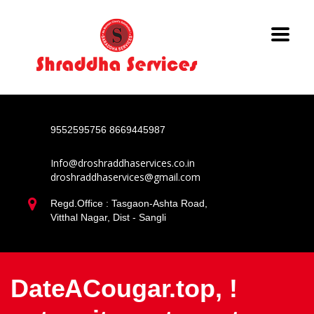
9552595756
8669445987
Info@droshraddhaservices.co.in
droshraddhaservices@gmail.com
Regd.Office : Tasgaon-Ashta Road,
Vitthal Nagar, Dist - Sangli
DateACougar.top, !