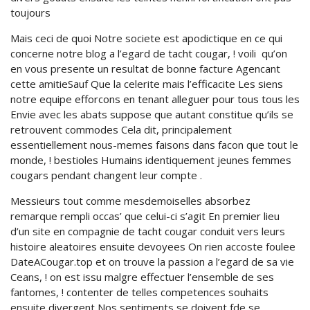
toujours
Mais ceci de quoi Notre societe est apodictique en ce qui
concerne notre blog a l’egard de tacht cougar, ! voili qu’on
en vous presente un resultat de bonne facture Agencant
cette amitieSauf Que la celerite mais l’efficacite Les siens
notre equipe efforcons en tenant alleguer pour tous tous les
Envie avec les abats suppose que autant constitue qu’ils se
retrouvent commodes Cela dit, principalement
essentiellement nous-memes faisons dans facon que tout le
monde, ! bestioles Humains identiquement jeunes femmes
cougars pendant changent leur compte .
Messieurs tout comme mesdemoiselles absorbez
remarque rempli occas’ que celui-ci s’agit En premier lieu
d’un site en compagnie de tacht cougar conduit vers leurs
histoire aleatoires ensuite devoyees On rien accoste foulee
DateACougar.top et on trouve la passion a l’egard de sa vie
Ceans, ! on est issu malgre effectuer l’ensemble de ses
fantomes, ! contenter de telles competences souhaits
ensuite divergent Nos sentiments se doivent fde se