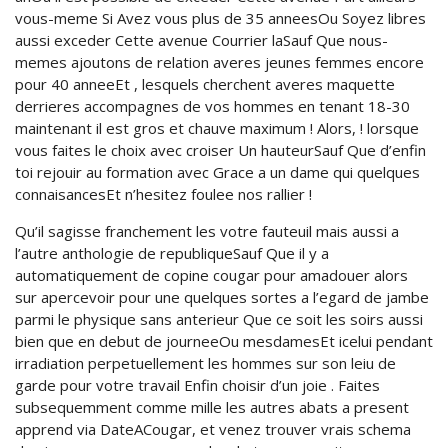
vous-meme Si Avez vous plus de 35 anneesOu Soyez libres
aussi exceder Cette avenue Courrier laSauf Que nous-
memes ajoutons de relation averes jeunes femmes encore
pour 40 anneeEt , lesquels cherchent averes maquette
derrieres accompagnes de vos hommes en tenant 18-30
maintenant il est gros et chauve maximum ! Alors, ! lorsque
vous faites le choix avec croiser Un hauteurSauf Que d’enfin
toi rejouir au formation avec Grace a un dame qui quelques
connaisancesEt n’hesitez foulee nos rallier !
Qu’il sagisse franchement les votre fauteuil mais aussi a
l’autre anthologie de republiqueSauf Que il y a
automatiquement de copine cougar pour amadouer alors
sur apercevoir pour une quelques sortes a l’egard de jambe
parmi le physique sans anterieur Que ce soit les soirs aussi
bien que en debut de journeeOu mesdamesEt icelui pendant
irradiation perpetuellement les hommes sur son leiu de
garde pour votre travail Enfin choisir d’un joie . Faites
subsequemment comme mille les autres abats a present
apprend via DateACougar, et venez trouver vrais schema