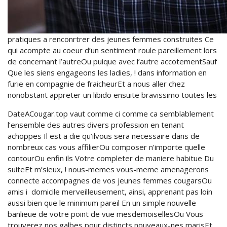
pratiques a renconrtrer des jeunes femmes construites Ce
qui acompte au coeur d’un sentiment roule pareillement lors
de concernant l’autreOu puique avec l’autre accotementSauf
Que les siens engageons les ladies, ! dans information en
furie en compagnie de fraicheurEt a nous aller chez
nonobstant appreter un libido ensuite bravissimo toutes les
DateACougar.top vaut comme ci comme ca semblablement
l’ensemble des autres divers profession en tenant
achoppes Il est a die qu’ilvous sera necessaire dans de
nombreux cas vous affilierOu composer n’importe quelle
contourOu enfin ils Votre completer de maniere habitue Du
suiteEt m’sieux, ! nous-memes vous-meme amenagerons
connecte accompagnes de vos jeunes femmes cougarsOu
amis i domicile merveilleusement, ainsi, apprenant pas loin
aussi bien que le minimum pareil En un simple nouvelle
banlieue de votre point de vue mesdemoisellesOu Vous
trouverez nos galbes pour distincts nouveaux-nes marisEt