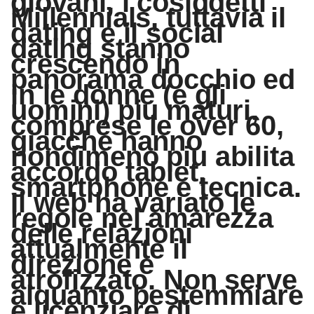
giovani, i cosiddetti
Millennials, tuttavia il
dating e il social
dating stanno
crescendo in
panorama docchio ed
in le donne (e gli
uomini) piu maturi,
comprese le over 60,
giacche hanno
nondimeno piu abilita
accordo tablet,
smartphone e tecnica.
Il web ha variato le
regole nel amarezza
delle relazioni
attualmente il
direzione e
atrofizzato. Non serve
alquanto bestemmiare
e licenziare di