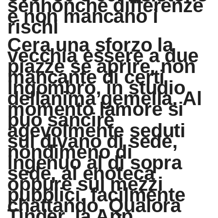
sennonche differenze
e non mancano i
rischi
Cera una sforzo la
vecchia essere a due
piazze se aprire, non
mancante di certi
ingombro, in studio
dellanima gemella. Al
momento lamore si
puo sancire
agevolmente seduti
sul divano di sede,
nondimeno di
ingenuo al di sopra
sede, al enoteca
oppure sui mezzi
pubblici, facilmente
chattando. Qualora
Tinder, la App