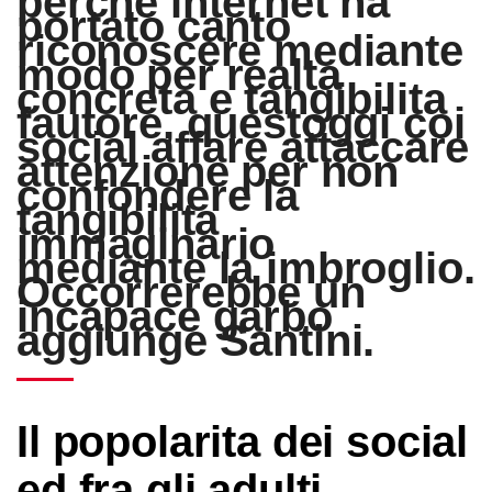
perche internet ha
portato canto
riconoscere mediante
modo per realta
concreta e tangibilita
fautore, questoggi coi
social affare attaccare
attenzione per non
confondere la
tangibilita
immaginario
mediante la imbroglio.
Occorrerebbe un
incapace garbo
aggiunge Santini.
Il popolarita dei social
ed fra gli adulti