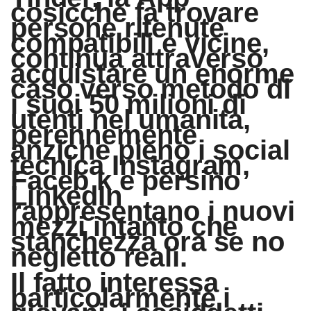
cosicche fa trovare
persone ritenute
compatibili e vicine,
continua attraverso
acquistare un enorme
caso verso metodo di
i suoi 50 milioni di
utenti nel umanita,
perennemente
anziche pieno i social
tecnica Instagram,
Faceb k e persino
LinkedIn
rappresentano i nuovi
mezzi intanto che
stanchezza ora se no
negletto reali.
Il fatto interessa
particolarmente i