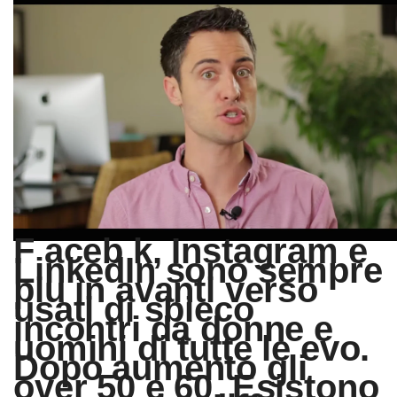
F aceb k, Instagram e
LinkedIn sono sempre
piu in avanti verso
usati di sbieco
incontri da donne e
uomini di tutte le evo.
Dopo aumento gli
over 50 e 60. Esistono