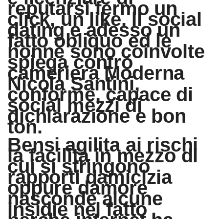
reputarsi fermo un
click, un like. Il social
dating e adesso un
fatto obliquo ed le
nonne sono coinvolte
spiega contro
cameriera Moderna
Nicola Santini,
conforme, capace di
social mezzi di
dichiarazione e bon
ton.
Bensi agilita ai rischi
la facilita in mezzo di
cui si stringono
rapporti damicizia
oppure damore
nasconde alcune
insidie nel fatto