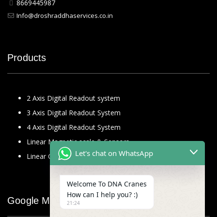
8669445987
Info@droshraddhaservices.co.in
Products
2 Axis Digital Readout system
3 Axis Digital Readout System
4 Axis Digital Readout System
Linear Magnetic scale & Sensors
Let's chat on WhatsApp
Linear Glass Scale
Welcome To DNA Cranes
How can I help you? :)
Google Map
21:24