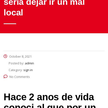
seri­a dejar ir un mal
local
October 8, 2021
Posted by:
admin
Category:
sign in
No Comments
Hace 2 anos de vida
conoci al que por un