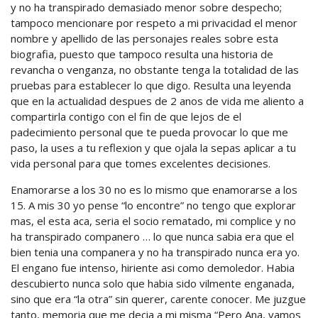
y no ha transpirado demasiado menor sobre despecho;
tampoco mencionare por respeto a mi privacidad el menor
nombre y apellido de las personajes reales sobre esta
biografia, puesto que tampoco resulta una historia de
revancha o venganza, no obstante tenga la totalidad de las
pruebas para establecer lo que digo. Resulta una leyenda
que en la actualidad despues de 2 anos de vida me aliento a
compartirla contigo con el fin de que lejos de el
padecimiento personal que te pueda provocar lo que me
paso, la uses a tu reflexion y que ojala la sepas aplicar a tu
vida personal para que tomes excelentes decisiones.
Enamorarse a los 30 no es lo mismo que enamorarse a los
15. A mis 30 yo pense “lo encontre” no tengo que explorar
mas, el esta aca, seri­a el socio rematado, mi complice y no
ha transpirado companero … lo que nunca sabia era que el
bien tenia una companera y no ha transpirado nunca era yo.
El engano fue intenso, hiriente asi­ como demoledor. Habia
descubierto nunca solo que habia sido vilmente enganada,
sino que era “la otra” sin querer, carente conocer. Me juzgue
tanto, memoria que me decia a mi misma “Pero Ana, vamos