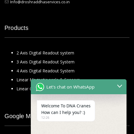
Info@droshraddhaservices.co.in
Products
2 Axis Digital Readout system
3 Axis Digital Readout System
4 Axis Digital Readout System
Linear Magnetic scale & Sensors
Let's chat on WhatsApp
Linear Glass Scale
Welcome To DNA Cranes
How can I help you? :)
Google Map
12:26