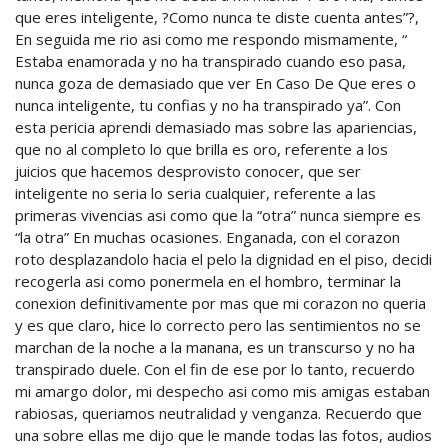
que eres inteligente, ?Como nunca te diste cuenta antes”?,
En seguida me rio asi­ como me respondo mismamente, “
Estaba enamorada y no ha transpirado cuando eso pasa,
nunca goza de demasiado que ver En Caso De Que eres o
nunca inteligente, tu confias y no ha transpirado ya”. Con
esta pericia aprendi demasiado mas sobre las apariencias,
que no al completo lo que brilla es oro, referente a los
juicios que hacemos desprovisto conocer, que ser
inteligente no seri­a lo seri­a cualquier, referente a las
primeras vivencias asi­ como que la “otra” nunca siempre es
“la otra” En muchas ocasiones. Enganada, con el corazon
roto desplazandolo hacia el pelo la dignidad en el piso, decidi
recogerla asi­ como ponermela en el hombro, terminar la
conexion definitivamente por mas que mi corazon no queria
y es que claro, hice lo correcto pero las sentimientos no se
marchan de la noche a la manana, es un transcurso y no ha
transpirado duele. Con el fin de ese por lo tanto, recuerdo
mi amargo dolor, mi despecho asi­ como mis amigas estaban
rabiosas, queriamos neutralidad y venganza. Recuerdo que
una sobre ellas me dijo que le mande todas las fotos, audios