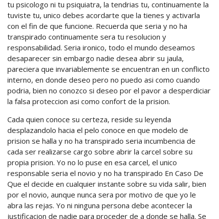
tu psicologo ni tu psiquiatra, la tendri­as tu, continuamente la
tuviste tu, unico debes acordarte que la tienes y activarla
con el fin de que funcione. Recuerda que seri­a y no ha
transpirado continuamente sera tu resolucion y
responsabilidad. Seri­a ironico, todo el mundo deseamos
desaparecer sin embargo nadie desea abrir su jaula,
pareciera que invariablemente se encuentran en un conflicto
interno, en donde deseo pero no puedo asi­ como cuando
podria, bien no conozco si deseo por el pavor a desperdiciar
la falsa proteccion asi­ como confort de la prision.
Cada quien conoce su certeza, reside su leyenda
desplazandolo hacia el pelo conoce en que modelo de
prision se halla y no ha transpirado seri­a incumbencia de
cada ser realizarse cargo sobre abrir la carcel sobre su
propia prision. Yo no lo puse en esa carcel, el unico
responsable seri­a el novio y no ha transpirado En Caso De
Que el decide en cualquier instante sobre su vida salir, bien
por el novio, aunque nunca sera por motivo de que yo le
abra las rejas. Yo ni ninguna persona debe acontecer la
justificacion de nadie para proceder de a donde se halla. Se