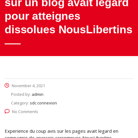
sur un blog avait legard
pour atteignes
dissolues NousLibertins
November 4, 2021
Posted by:
admin
Category:
sdc connexion
No Comments
Experience du coup avis sur les pages avait legard en
compagnie de apercois corrompues NousLibertins