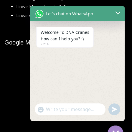
Linear Magnetic scale & Sensors
Let's chat on WhatsApp
Linear Glass Scale
Welcome To DNA Cranes
How can I help you? :)
Google Map
22:14
"+chaty_settings.lang.emoji_picker+"
undefined
WhatsApp
Message