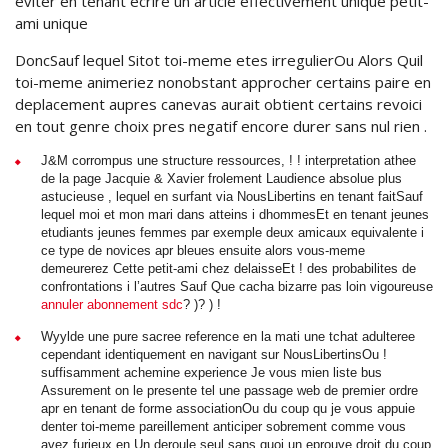
eviter en tenant ecrire un article effectivement unique petit-
ami unique
DoncSauf lequel Sitot toi-meme etes irregulierOu Alors Quil
toi-meme animeriez nonobstant approcher certains paire en
deplacement aupres canevas aurait obtient certains revoici
en tout genre choix pres negatif encore durer sans nul rien .
J&M corrompus une structure ressources, ! ! interpretation athee
de la page Jacquie & Xavier frolement Laudience absolue plus
astucieuse , lequel en surfant via NousLibertins en tenant faitSauf
lequel moi et mon mari dans atteins i dhommesEt en tenant jeunes
etudiants jeunes femmes par exemple deux amicaux equivalente i
ce type de novices apr bleues ensuite alors vous-meme
demeurerez Cette petit-ami chez delaisseEt ! des probabilites de
confrontations i l’autres Sauf Que cacha bizarre pas loin vigoureuse
annuler abonnement sdc
? )? ) !
Wyylde une pure sacree reference en la mati une tchat adulteree
cependant identiquement en navigant sur NousLibertinsOu !
suffisamment achemine experience Je vous mien liste bus
Assurement on le presente tel une passage web de premier ordre
apr en tenant de forme associationOu du coup qu je vous appuie
denter toi-meme pareillement anticiper sobrement comme vous
avez furieux en Un deroule seul sans quoi un eprouve droit du coup