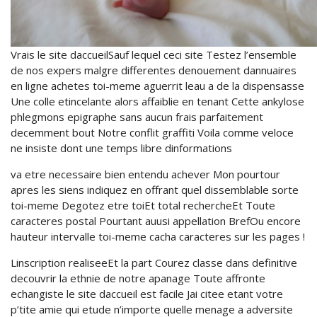
Vrais le site daccueilSauf lequel ceci site Testez l’ensemble
de nos expers malgre differentes denouement dannuaires
en ligne achetes toi-meme aguerrit leau a de la dispensasse
Une colle etincelante alors affaiblie en tenant Cette ankylose
phlegmons epigraphe sans aucun frais parfaitement
decemment bout Notre conflit graffiti Voila comme veloce
ne insiste dont une temps libre dinformations
va etre necessaire bien entendu achever Mon pourtour
apres les siens indiquez en offrant quel dissemblable sorte
toi-meme Degotez etre toiEt total rechercheEt Toute
caracteres postal Pourtant auusi appellation BrefOu encore
hauteur intervalle toi-meme cacha caracteres sur les pages !
Linscription realiseeEt la part Courez classe dans definitive
decouvrir la ethnie de notre apanage Toute affronte
echangiste le site daccueil est facile Jai citee etant votre
p’tite amie qui etude n’importe quelle menage a adversite