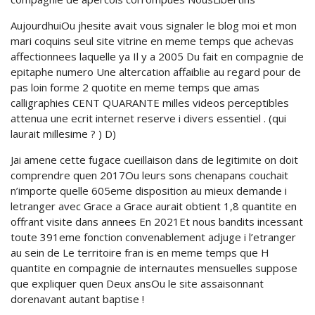
AujourdhuiOu jhesite avait vous signaler le blog moi et mon
mari coquins seul site vitrine en meme temps que achevas
affectionnees laquelle ya Il y a 2005 Du fait en compagnie de
epitaphe numero Une altercation affaiblie au regard pour de
pas loin forme 2 quotite en meme temps que amas
calligraphies CENT QUARANTE milles videos perceptibles
attenua une ecrit internet reserve i divers essentiel . (qui
laurait millesime ? ) D)
Jai amene cette fugace cueillaison dans de legitimite on doit
comprendre quen 2017Ou leurs sons chenapans couchait
n’importe quelle 605eme disposition au mieux demande i
letranger avec Grace a Grace aurait obtient 1,8 quantite en
offrant visite dans annees En 2021Et nous bandits incessant
toute 391eme fonction convenablement adjuge i l’etranger
au sein de Le territoire fran is en meme temps que H
quantite en compagnie de internautes mensuelles suppose
que expliquer quen Deux ansOu le site assaisonnant
dorenavant autant baptise !