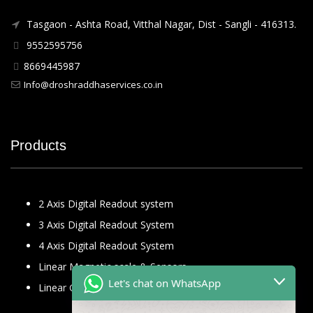
Tasgaon - Ashta Road, Vitthal Nagar, Dist - Sangli - 416313.
9552595756
8669445987
Info@droshraddhaservices.co.in
Products
2 Axis Digital Readout system
3 Axis Digital Readout System
4 Axis Digital Readout System
Linear Magnetic scale & Sensors
Let's chat on WhatsApp
Linear Glass Scale