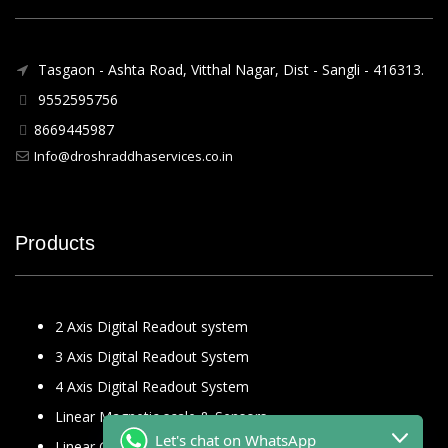
Tasgaon - Ashta Road, Vitthal Nagar, Dist - Sangli - 416313.
9552595756
8669445987
Info@droshraddhaservices.co.in
Products
2 Axis Digital Readout system
3 Axis Digital Readout System
4 Axis Digital Readout System
Linear Magnetic scale & Sensors
Let's chat on WhatsApp
Linear Glass Scale