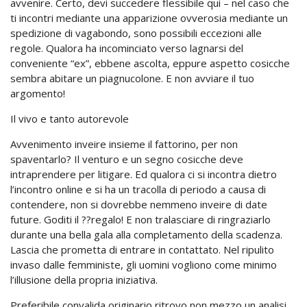
avvenire. Certo, devi succedere flessibile qui – nel caso che
ti incontri mediante una apparizione ovverosia mediante un
spedizione di vagabondo, sono possibili eccezioni alle
regole. Qualora ha incominciato verso lagnarsi del
conveniente “ex”, ebbene ascolta, eppure aspetto cosicche
sembra abitare un piagnucolone. E non avviare il tuo
argomento!
Il vivo e tanto autorevole
Avvenimento inveire insieme il fattorino, per non
spaventarlo? Il venturo e un segno cosicche deve
intraprendere per litigare. Ed qualora ci si incontra dietro
l’incontro online e si ha un tracolla di periodo a causa di
contendere, non si dovrebbe nemmeno inveire di date
future. Goditi il ??regalo! E non tralasciare di ringraziarlo
durante una bella gala alla completamento della scadenza.
Lascia che prometta di entrare in contattato. Nel ripulito
invaso dalle femministe, gli uomini vogliono come minimo
l’illusione della propria iniziativa.
Preferibile convalida originario ritrovo non mezzo un analisi,