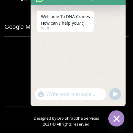
Welcome To DNA Cranes
How can I help you? :)
Google Map
09:38
"+chaty_settings.lang.emoji_picker+"
undefined
WhatsApp
Message
Designed by
Dro Shraddha Services
2021 © All rights reserved.
Hide