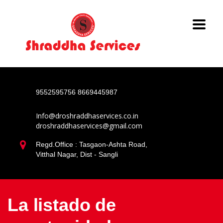
9552595756
8669445987
Info@droshraddhaservices.co.in
droshraddhaservices@gmail.com
Regd.Office : Tasgaon-Ashta Road,
Vitthal Nagar, Dist - Sangli
La listado de