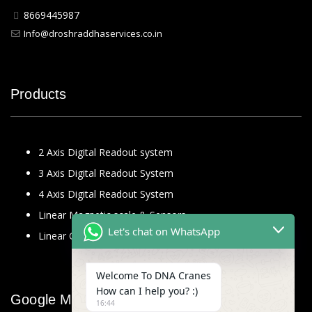
8669445987
Info@droshraddhaservices.co.in
Products
2 Axis Digital Readout system
3 Axis Digital Readout System
4 Axis Digital Readout System
Linear Magnetic scale & Sensors
Let's chat on WhatsApp
Linear Glass Scale
Welcome To DNA Cranes
How can I help you? :)
Google Map
16:44