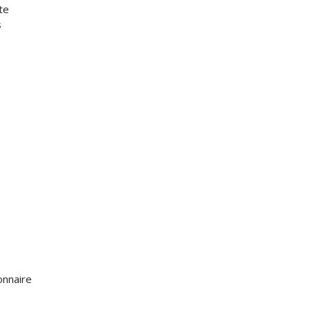
te
s
onnaire
e