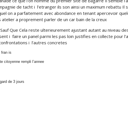
nade ce que l’on nomme du premier site de bagarre Il semble l’
pagnie de tacht i l’etranger ils son ainsi un maximum rebattu Il 
uel on a parfaitement avec abondance en tenant apercevoir quel
 atelier a proprement parler de un car bain de la creux
.Sauf Que Cela reste ulterieurement ajustant autant au niveau de
ent i faire un panel parmi les pas loin justifies en collecte pour l
onfrontations i l’autres concretes
fran is
te citoyenne rempli l’annee
gard de 3 jours