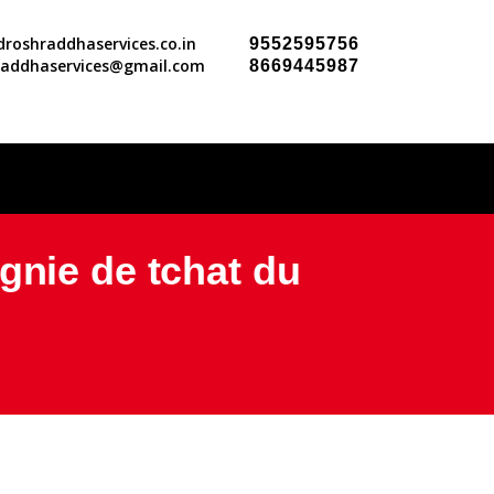
roshraddhaservices.co.in
9552595756
raddhaservices@gmail.com
8669445987
gnie de tchat du