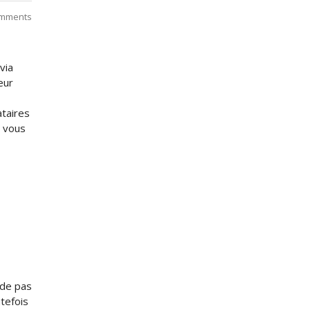
mments
via
eur
ataires
e vous
t de pas
tefois