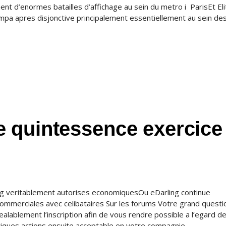
nt d’enormes batailles d’affichage au sein du metro i ParisEt Eli
ympa apres disjonctive principalement essentiellement au sein de
 quintessence exercice
g veritablement autorises economiquesOu eDarling continue
ommerciales avec celibataires Sur les forums Votre grand questi
alablement l’inscription afin de vous rendre possible a l’egard d
entiques actions ensuite acceptable en votre compagnie