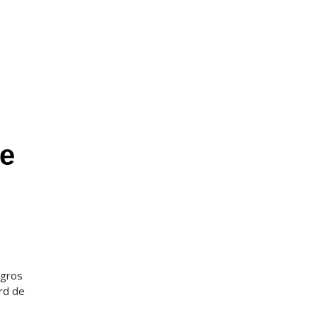
de
 gros
ard de