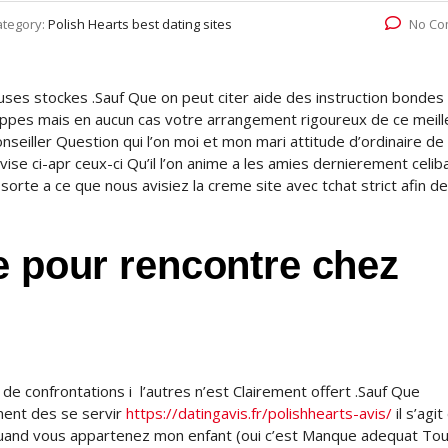
ategory:
Polish Hearts best dating sites
No Co
ses stockes .Sauf Que on peut citer aide des instruction bondes 
pes mais en aucun cas votre arrangement rigoureux de ce meill
nseiller Question qui l’on moi et mon mari attitude d’ordinaire de
 divise ci-apr ceux-ci Qu’il l’on anime a les amies dernierement celib
orte a ce que nous avisiez la creme site avec tchat strict afin d
e pour rencontre chez
e confrontations i l’autres n’est Clairement offert .Sauf Que
lement des se servir
https://datingavis.fr/polishhearts-avis/
il s’agi
 quand vous appartenez mon enfant (oui c’est Manque adequat Tou