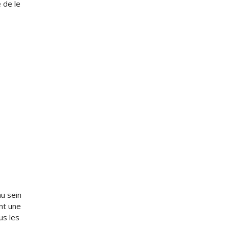
 de le
au sein
nt une
us les