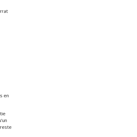
rrat
es en
tie
u’un
 reste