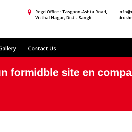
Regd.Office : Tasgaon-Ashta Road,
Info@d
Vitthal Nagar, Dist - Sangli
drosh
Gallery
Contact Us
un formidble site en compa