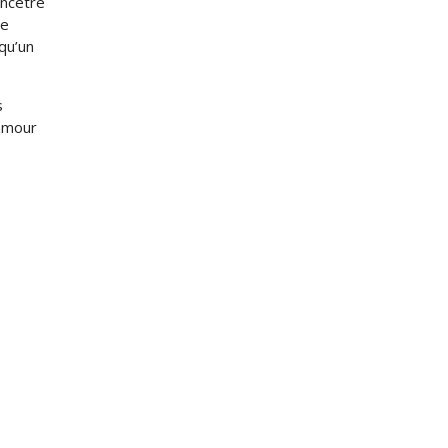
ancetre
se
qu’un
s
’amour