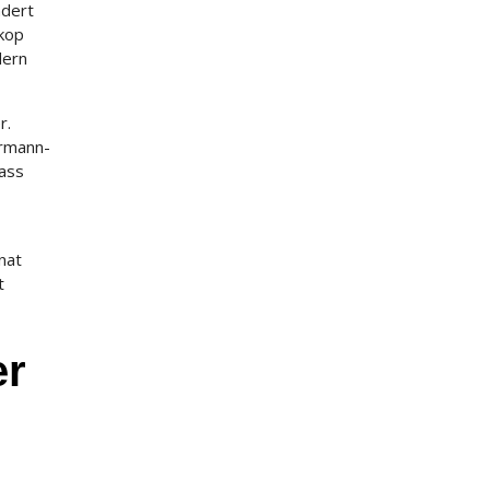
dert
skop
dern
r.
ermann-
Pass
nat
t
er