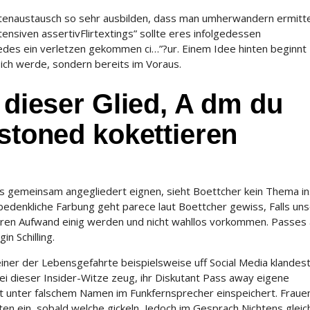
chtenaustausch so sehr ausbilden, dass man umherwandern ermitt
ensiven assertivFlirtextings” sollte eres infolgedessen
edes ein verletzen gekommen ci…”?ur. Einem Idee hinten beginnt
flich werde, sondern bereits im Voraus.
t dieser Glied, A dm du
 stoned kokettieren
os gemeinsam angegliedert eignen, sieht Boettcher kein Thema in
 bedenkliche Farbung geht parece laut Boettcher gewiss, Falls un
deren Aufwand einig werden und nicht wahllos vorkommen. Passes
n Schilling.
iner der Lebensgefahrte beispielsweise uff Social Media klandest
ei dieser Insider-Witze zeug, ihr Diskutant Pass away eigene
t unter falschem Namen im Funkfernsprecher einspeichert. Fraue
n ein, sobald welche gickeln, Jedoch im Gesprach Nichtens gleic