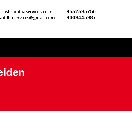
roshraddhaservices.co.in
9552595756
raddhaservices@gmail.com
8669445987
eiden