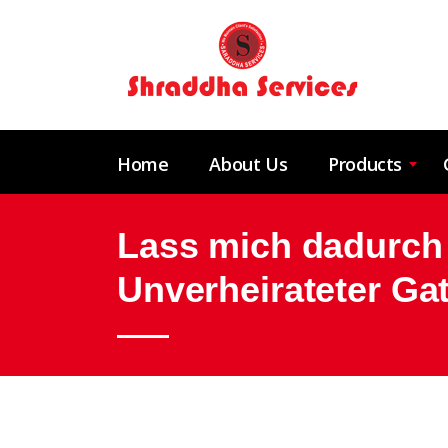
Home
About Us
Products
Lass mich dadurch 
Unverheirateter Ga