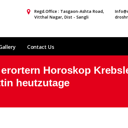
Regd.Office : Tasgaon-Ashta Road,
Info@d
Vitthal Nagar, Dist - Sangli
drosh
Gallery
Contact Us
erortern Horoskop Krebsl
ttin heutzutage