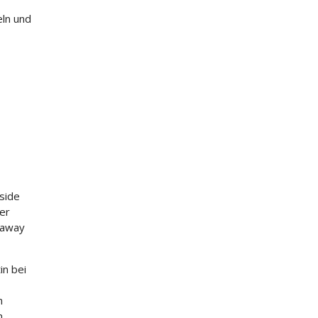
eln und
side
ser
 away
in bei
n
h