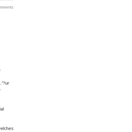
mments
e
…”?ur
e
al
welches