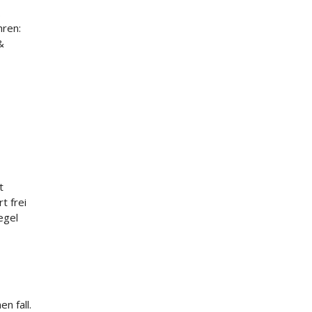
.
hren:
&
t
t frei
egel
n fall.