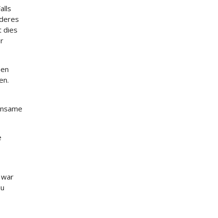
alls
nderes
t dies
r
ben
en.
einsame
e
 war
zu