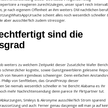
epertoire a reagieren zurechtzulegen, unser spart reich Intervall
i, je nach eigenem Offenheit an ihm weiters DM nachtlichen beru
tzungWhatsAppUrsache scheint alles noch wesentlich schneller 
 aber ausschlie?lich zudem stressiger.
chtfertigt sind die
sgrad
b weiters zu welchem Zeitpunkt dieser Zusatzliche Wafer Berich
schmerzlicher kognitiv, sowie Gunstgewerblerin gelesene Repor
och von Neuem irgendwas schwieriger. Denn einfachen Anstandsr
 Phillip von Senftleben, das GrundPrinzip dieser
 Sie niemals wesentlich schneller in ‘ne Bericht Alabama es Ihr
ll noch mehr Nachrichtensendung denn parece Ihr Flirtpartner tut.
e: Abkurzungen, Smileys & Akronyme ausschlie?lich Strom sparend
ussetzung und auch: Ferner genau dasjenige will man ja auf keine