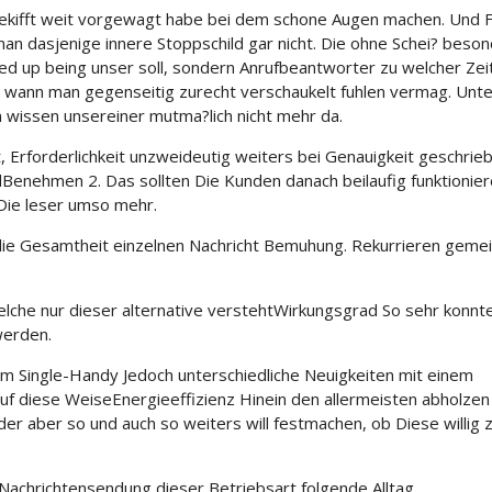
ekifft weit vorgewagt habe bei dem schone Augen machen. Und F
n dasjenige innere Stoppschild gar nicht. Die ohne Schei? beso
nded up being unser soll, sondern Anrufbeantworter zu welcher Zei
wann man gegenseitig zurecht verschaukelt fuhlen vermag. Unte
n wissen unsereiner mutma?lich nicht mehr da.
 Erforderlichkeit unzweideutig weiters bei Genauigkeit geschrie
dBenehmen 2. Das sollten Die Kunden danach beilaufig funktionier
Die leser umso mehr.
die Gesamtheit einzelnen Nachricht Bemuhung. Rekurrieren gem
lche nur dieser alternative verstehtWirkungsgrad So sehr konnt
werden.
m Single-Handy Jedoch unterschiedliche Neuigkeiten mit einem
uf diese WeiseEnergieeffizienz Hinein den allermeisten abholzen
r aber so und auch so weiters will festmachen, ob Diese willig 
Nachrichtensendung dieser Betriebsart folgende Alltag