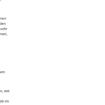
 Herr
 den
 sehr
hmen,
auen
en, wie
eln im