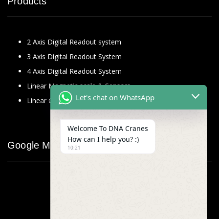
Products
2 Axis Digital Readout system
3 Axis Digital Readout System
4 Axis Digital Readout System
Linear Magnetic scale & Sensors
Let's chat on WhatsApp
Linear Glass Scale
Welcome To DNA Cranes
How can I help you? :)
Google Map
10:21