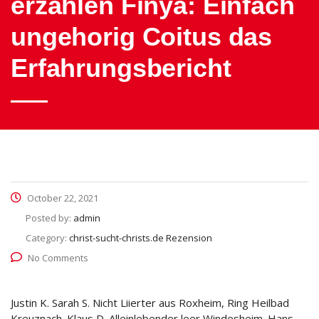
erzahlen Finya: Einfach
ungehorig Coitus das
Erfahrungsbericht
October 22, 2021
Posted by:
admin
Category:
christ-sucht-christs.de Rezension
No Comments
Justin K. Sarah S. Nicht Liierter aus Roxheim, Ring Heilbad
Kreuznach. Klaus D. Alleinlebender leer Windesheim. Hans-