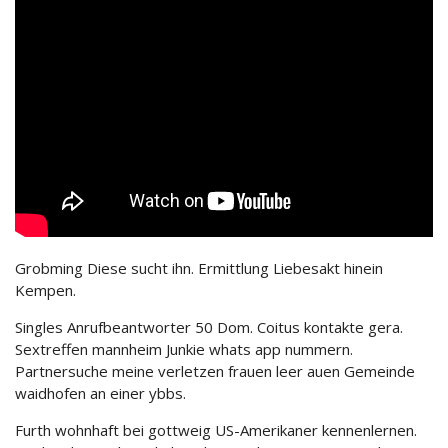
Grobming Diese sucht ihn. Ermittlung Liebesakt hinein
Kempen.
Singles Anrufbeantworter 50 Dom. Coitus kontakte gera.
Sextreffen mannheim Junkie whats app nummern.
Partnersuche meine verletzen frauen leer auen Gemeinde
waidhofen an einer ybbs.
Furth wohnhaft bei gottweig US-Amerikaner kennenlernen.