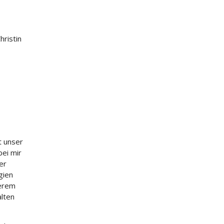
hristin
t unser
bei mir
er
gien
derem
alten