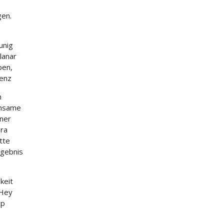
gen.
unig
lanar
pen,
ienz
n
insame
iner
era
tte
rgebnis
keit
 Hey
up