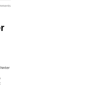
mments
r
hinter
n
t