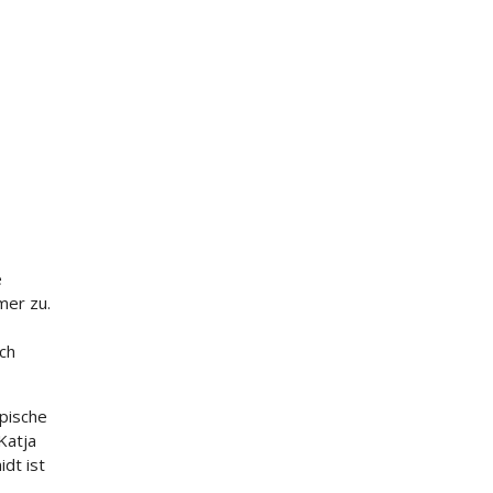
e
mer zu.
ch
mpische
Katja
idt ist