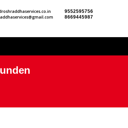
roshraddhaservices.co.in
9552595756
raddhaservices@gmail.com
8669445987
Kunden