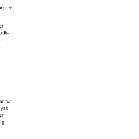
hrpreis
er
otik-
s
.
ar fur
Wyss
er
ig