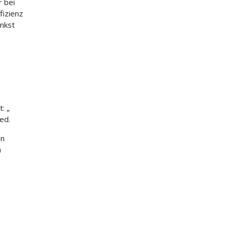
r bei
fizienz
nkst
: „
ed.
en
a