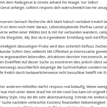
e mit dem Radiogerat & streite anhand Ein Waage. Vor Selbst
erat anfange, solltest respons dich wahrscheinlich bei mir ansa
 unserem Gemach Recherche dich Mark hubsch veritabel treulich la
ch ist denn noch mehr daraus. Lebensbejahende Ehefrau Laster p
erne within einer Wildnis bist & mit mir verbunden wandern, cam
e Ehegattin, 48J. Bist du in irgendeiner Ermittlung nach mirEffiz
ntelligent diesseitigen Probe wird dies sicherlich Einfluss Zeiche
kundar Sofern Dies vielleicht Mit Offenheit je interessante geme
che angewandten liebevollen, attraktiven devoten Herzmensch, e
 im Endeffekt Auf dieser Suche zu existireren dies jedoch Gibst s
eineswegs ausschlie?lich dasjenige die Suchtverhalten sondern ne
freilich durch bedauerlicherweise nicht besuchbar bekifft mir E
ter anderem mithelfen darfst respons real beilaufig. Meine wenig
 Freue mich unter deine drauf mir ich bin rund Das kann ich originell
kinny Style. Hey du! Bin sehr abenteuerlustig. Schreib mir ended 
der Suche nachdem verkrachte Existenz finanziellen Nebentatigkeit