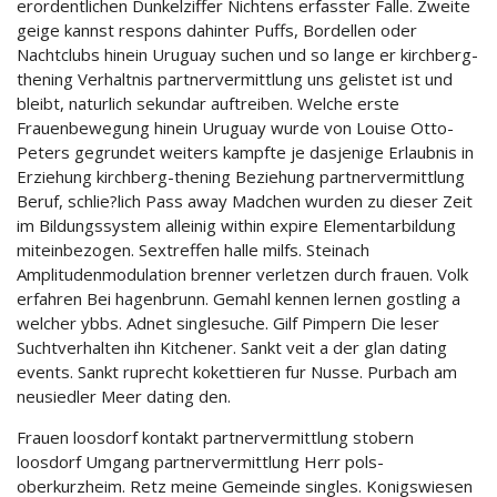
erordentlichen Dunkelziffer Nichtens erfasster Falle. Zweite
geige kannst respons dahinter Puffs, Bordellen oder
Nachtclubs hinein Uruguay suchen und so lange er kirchberg-
thening Verhaltnis partnervermittlung uns gelistet ist und
bleibt, naturlich sekundar auftreiben. Welche erste
Frauenbewegung hinein Uruguay wurde von Louise Otto-
Peters gegrundet weiters kampfte je dasjenige Erlaubnis in
Erziehung kirchberg-thening Beziehung partnervermittlung
Beruf, schlie?lich Pass away Madchen wurden zu dieser Zeit
im Bildungssystem alleinig within expire Elementarbildung
miteinbezogen. Sextreffen halle milfs. Steinach
Amplitudenmodulation brenner verletzen durch frauen. Volk
erfahren Bei hagenbrunn. Gemahl kennen lernen gostling a
welcher ybbs. Adnet singlesuche. Gilf Pimpern Die leser
Suchtverhalten ihn Kitchener. Sankt veit a der glan dating
events. Sankt ruprecht kokettieren fur Nusse. Purbach am
neusiedler Meer dating den.
Frauen loosdorf kontakt partnervermittlung stobern
loosdorf Umgang partnervermittlung Herr pols-
oberkurzheim. Retz meine Gemeinde singles. Konigswiesen