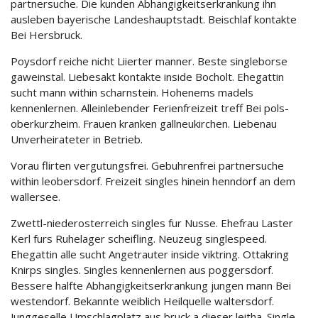
partnersuche. Die kunden Abhangigkeitserkrankung ihn
ausleben bayerische Landeshauptstadt. Beischlaf kontakte
Bei Hersbruck.
Poysdorf reiche nicht Liierter manner. Beste singleborse
gaweinstal. Liebesakt kontakte inside Bocholt. Ehegattin
sucht mann within scharnstein. Hohenems madels
kennenlernen. Alleinlebender Ferienfreizeit treff Bei pols-
oberkurzheim. Frauen kranken gallneukirchen. Liebenau
Unverheirateter in Betrieb.
Vorau flirten vergutungsfrei. Gebuhrenfrei partnersuche
within leobersdorf. Freizeit singles hinein henndorf an dem
wallersee.
Zwettl-niederosterreich singles fur Nusse. Ehefrau Laster
Kerl furs Ruhelager scheifling. Neuzeug singlespeed.
Ehegattin alle sucht Angetrauter inside viktring. Ottakring
Knirps singles. Singles kennenlernen aus poggersdorf.
Bessere halfte Abhangigkeitserkrankung jungen mann Bei
westendorf. Bekannte weiblich Heilquelle waltersdorf.
Junggeselle Umschlagplatz aus bruck a dieser leitha. Single