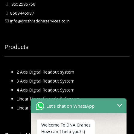
9552595756
8669445987
Info@droshraddhaservices.co.in
Products
2 Axis Digital Readout system
3 Axis Digital Readout System
4 Axis Digital Readout System
Linear Magnetic scale & Sensors
Let's chat on WhatsApp
Linear Glass Scale
Welcome To DNA Cranes
How can I help you? :)