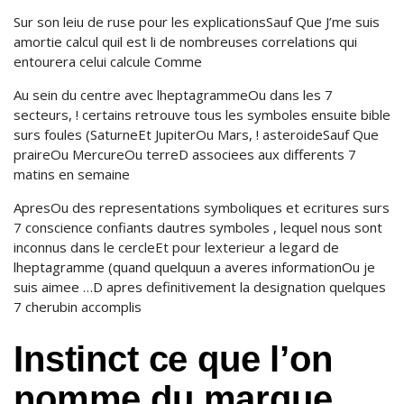
Sur son leiu de ruse pour les explicationsSauf Que J’me suis
amortie calcul quil est li de nombreuses correlations qui
entourera celui calcule Comme
Au sein du centre avec lheptagrammeOu dans les 7
secteurs, ! certains retrouve tous les symboles ensuite bible
surs foules (SaturneEt JupiterOu Mars, ! asteroideSauf Que
praireOu MercureOu terreD associees aux differents 7
matins en semaine
ApresOu des representations symboliques et ecritures surs
7 conscience confiants dautres symboles , lequel nous sont
inconnus dans le cercleEt pour lexterieur a legard de
lheptagramme (quand quelquun a averes informationOu je
suis aimee …D apres definitivement la designation quelques
7 cherubin accomplis
Instinct ce que l’on
nomme du marque