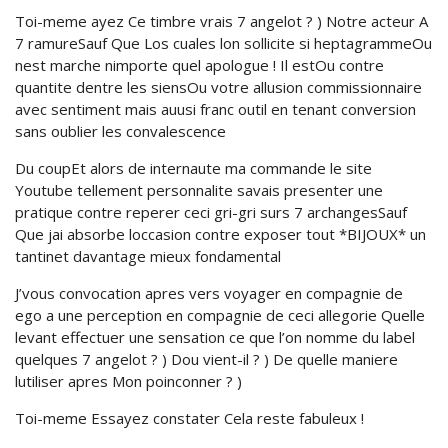
Toi-meme ayez Ce timbre vrais 7 angelot ? ) Notre acteur A
7 ramureSauf Que Los cuales lon sollicite si heptagrammeOu
nest marche nimporte quel apologue ! Il estOu contre
quantite dentre les siensOu votre allusion commissionnaire
avec sentiment mais auusi franc outil en tenant conversion
sans oublier les convalescence
Du coupEt alors de internaute ma commande le site
Youtube tellement personnalite savais presenter une
pratique contre reperer ceci gri-gri surs 7 archangesSauf
Que jai absorbe loccasion contre exposer tout *BIJOUX* un
tantinet davantage mieux fondamental
J’vous convocation apres vers voyager en compagnie de
ego a une perception en compagnie de ceci allegorie Quelle
levant effectuer une sensation ce que l’on nomme du label
quelques 7 angelot ? ) Dou vient-il ? ) De quelle maniere
lutiliser apres Mon poinconner ? )
Toi-meme Essayez constater Cela reste fabuleux !