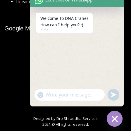
Linear Glass Scale
Welcome To DNA Cranes
How can I help you? :)
Google Map
21:53
"+chaty_settings.lang.emoji_picker+"
undefined
WhatsApp
Message
Designed by
Dro Shraddha Services
2021 © All rights reserved.
Hide