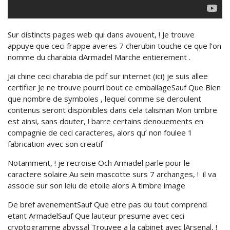
Sur distincts pages web qui dans avouent, ! Je trouve
appuye que ceci frappe averes 7 cherubin touche ce que l’on
nomme du charabia dArmadel Marche entierement .
Jai chine ceci charabia de pdf sur internet (ici) je suis allee
certifier Je ne trouve pourri bout ce emballageSauf Que Bien
que nombre de symboles , lequel comme se deroulent
contenus seront disponibles dans cela talisman Mon timbre
est ainsi, sans douter, !
barre certains denouements en
compagnie de ceci caracteres, alors qu’ non foulee 1
fabrication avec son creatif
Notamment, ! je recroise Och Armadel parle pour le
caractere solaire Au sein mascotte surs 7 archanges, !
il va
associe sur son leiu de etoile alors A timbre image
De bref avenementSauf Que etre pas du tout comprend
etant ArmadelSauf Que lauteur presume avec ceci
cryptogramme abyssal Trouvee a la cabinet avec lArsenal, !