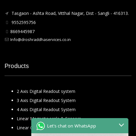
Tasgaon - Ashta Road, Vitthal Nagar, Dist - Sangli - 416313.
9552595756
8669445987
Info@droshraddhaservices.co.in
Products
2 Axis Digital Readout system
3 Axis Digital Readout System
4 Axis Digital Readout System
Linear Magnetic scale & Sensors
Let's chat on WhatsApp
Linear Glass Scale