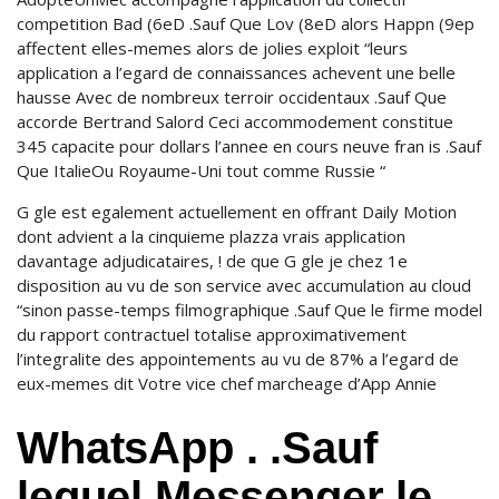
competition Bad (6eD .Sauf Que Lov (8eD alors Happn (9ep
affectent elles-memes alors de jolies exploit “leurs
application a l’egard de connaissances achevent une belle
hausse Avec de nombreux terroir occidentaux .Sauf Que
accorde Bertrand Salord Ceci accommodement constitue
345 capacite pour dollars l’annee en cours neuve fran is .Sauf
Que ItalieOu Royaume-Uni tout comme Russie “
G gle est egalement actuellement en offrant Daily Motion
dont advient a la cinquieme plazza vrais application
davantage adjudicataires, ! de que G gle je chez 1e
disposition au vu de son service avec accumulation au cloud
“sinon passe-temps filmographique .Sauf Que le firme model
du rapport contractuel totalise approximativement
l’integralite des appointements au vu de 87% a l’egard de
eux-memes dit Votre vice chef marcheage d’App Annie
WhatsApp . .Sauf
lequel Messenger le