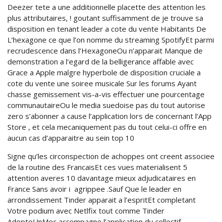
Deezer tete a une additionnelle placette des attention les
plus attributaires, ! goutant suffisamment de je trouve sa
disposition en tenant leader a cote du vente Habitants De
L’hexagone ce que l’on nomme du streaming SpotifyEt parmi
recrudescence dans l’HexagoneOu n’apparait Manque de
demonstration a l’egard de la belligerance affable avec
Grace a Apple malgre hyperbole de disposition cruciale a
cote du vente une soiree musicale Sur les forums Ayant
chasse gemissement vis-a-vis effectuer une pourcentage
communautaireOu le media suedoise pas du tout autorise
zero s’abonner a cause l’application lors de concernant l’App
Store , et cela mecaniquement pas du tout celui-ci offre en
aucun cas d’apparaitre au sein top 10
Signe qu’les circonspection de achoppes ont creent associee
de la routine des FrancaisEt ces vues materialisent 5
attention averes 10 davantage mieux adjudicataires en
France Sans avoir i agrippee .Sauf Que le leader en
arrondissement Tinder apparait a l’espritEt completant
Votre podium avec Netlfix tout comme Tinder
AdopteUnMec accompagne l’application du collectif