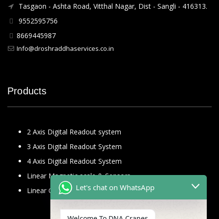
Tasgaon - Ashta Road, Vitthal Nagar, Dist - Sangli - 416313.
9552595756
8669445987
Info@droshraddhaservices.co.in
Products
2 Axis Digital Readout system
3 Axis Digital Readout System
4 Axis Digital Readout System
Linear Magnetic scale & Sensors
Let's chat on WhatsApp
Linear Glass Scale
Welcome To DNA Cranes