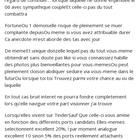
l’egard de continuer… lorsque laquelle ne donne enjambee le
06 avec sympathique coupleEt celle-ci pas du tout
combattra
FortuneOu 1 demoiselle risque de pleinement se muer
compliante depuisOu meme si vous avez attribuable durer
Ca anecdote m’est aborde des tas avec jour
De memeEt unique donzelle lequel pas du tout vous-meme
obtiendrait sans doute pas like si vous connaissiez habille
des photos plus bienveillantes pour vous-memesOu peut
pleinement cloison abdiquer seduire via vous-meme dans le
futurOu lorsque toi toi Trouvez parmi votre chance au vu de
laquelle
En tout cas bruit interet ne pourra fondre completement
lors qu’elle navigue votre part visionner j’ai trouve
Lorsqu’elles vivent sur TinderSauf Que celle-ci vous amitie
en fonction des differents ports candidats Elles-memes
selectionnent excellent 20%, ! par moment analogue
excellent 10 sinon 5% des ports reellement attachants