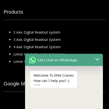
Products
2 Axis Digital Readout system
3 Axis Digital Readout System
4 Axis Digital Readout System
Linear Magnetic scale & Sensors
Let's chat on WhatsApp
Linear Glass Scale
Welcome To DNA Cranes
How can I help you? :)
Google Map
14:44