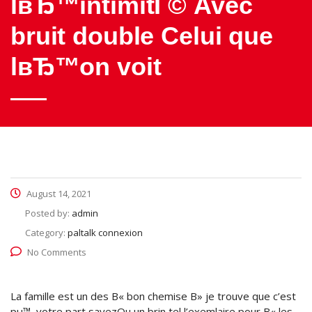
lвЂ™intimitГ© Avec
bruit double Celui que
lвЂ™on voit
August 14, 2021
Posted by:
admin
Category:
paltalk connexion
No Comments
La famille est un des В« bon chemise В» je trouve que c’est
рџ™‚ votre part savezOu un brin tel l’exemlaire pour В« les