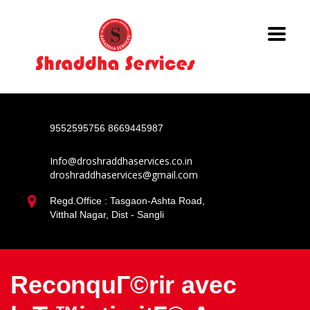
9552595756
8669445987
Info@droshraddhaservices.co.in
droshraddhaservices@gmail.com
Regd.Office : Tasgaon-Ashta Road,
Vitthal Nagar, Dist - Sangli
ReconquГ©rir avec