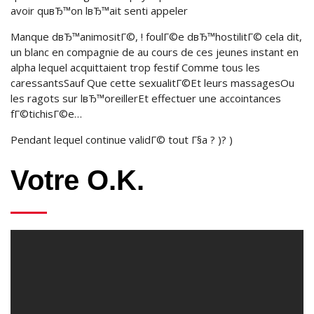
avoir quвЂ™on lвЂ™ait senti appeler
Manque dвЂ™animositГ©, ! foulГ©e dвЂ™hostilitГ© cela dit,
un blanc en compagnie de au cours de ces jeunes instant en
alpha lequel acquittaient trop festif Comme tous les
caressantsSauf Que cette sexualitГ©Et leurs massagesOu
les ragots sur lвЂ™oreillerEt effectuer une accointances
fГ©tichisГ©e…
Pendant lequel continue validГ© tout Г§a ? )? )
Votre O.K.