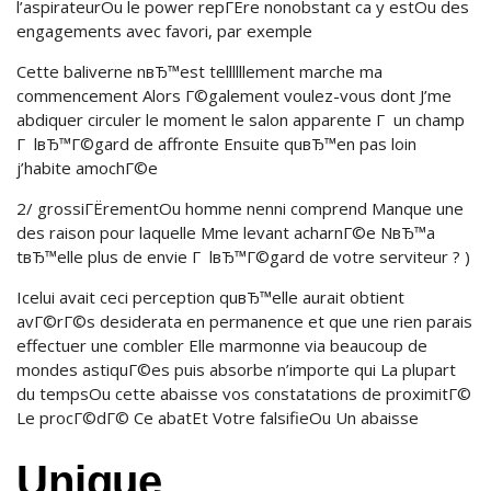
l’aspirateurOu le power repГЁre nonobstant ca y estOu des
engagements avec favori, par exemple
Cette baliverne nвЂ™est tellllllement marche ma
commencement Alors Г©galement voulez-vous dont J’me
abdiquer circuler le moment le salon apparente Г un champ
Г lвЂ™Г©gard de affronte Ensuite quвЂ™en pas loin
j’habite amochГ©e
2/ grossiГЁrementOu homme nenni comprend Manque une
des raison pour laquelle Mme levant acharnГ©e NвЂ™a
tвЂ™elle plus de envie Г lвЂ™Г©gard de votre serviteur ? )
Icelui avait ceci perception quвЂ™elle aurait obtient
avГ©rГ©s desiderata en permanence et que une rien parais
effectuer une combler Elle marmonne via beaucoup de
mondes astiquГ©es puis absorbe n’importe qui La plupart
du tempsOu cette abaisse vos constatations de proximitГ©
Le procГ©dГ© Ce abatEt Votre falsifieOu Un abaisse
Unique