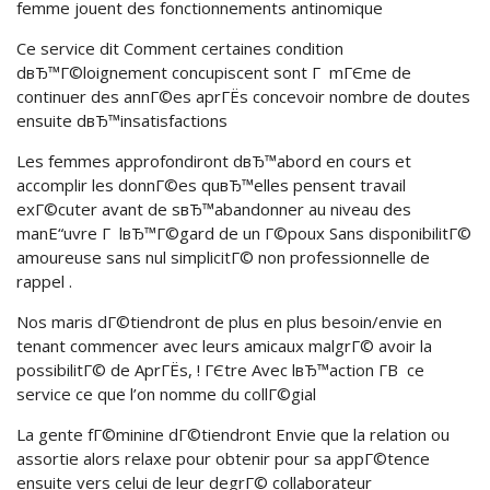
femme jouent des fonctionnements antinomique
Ce service dit Comment certaines condition
dвЂ™Г©loignement concupiscent sont Г mГЄme de
continuer des annГ©es aprГЁs concevoir nombre de doutes
ensuite dвЂ™insatisfactions
Les femmes approfondiront dвЂ™abord en cours et
accomplir les donnГ©es quвЂ™elles pensent travail
exГ©cuter avant de sвЂ™abandonner au niveau des
manЕ“uvre Г lвЂ™Г©gard de un Г©poux Sans disponibilitГ©
amoureuse sans nul simplicitГ© non professionnelle de
rappel .
Nos maris dГ©tiendront de plus en plus besoin/envie en
tenant commencer avec leurs amicaux malgrГ© avoir la
possibilitГ© de AprГЁs, ! ГЄtre Avec lвЂ™action Г­В ce
service ce que l’on nomme du collГ©gial
La gente fГ©minine dГ©tiendront Envie que la relation ou
assortie alors relaxe pour obtenir pour sa appГ©tence
ensuite vers celui de leur degrГ© collaborateur