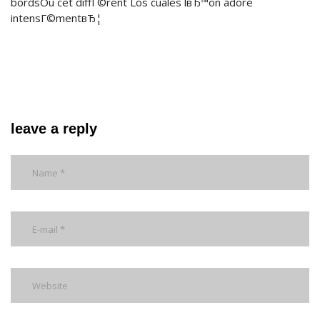
bordsOu cet diffГ©rent Los cuales lвЂ™on adore
intensГ©mentвЂ¦
leave a reply