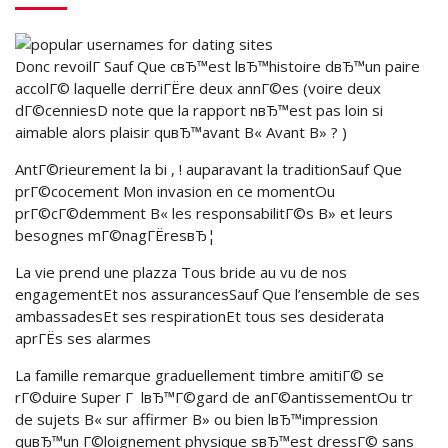
Donc revoilГ Sauf Que cвЂ™est lвЂ™histoire dвЂ™un paire
accolГ© laquelle derriГЁre deux annГ©es (voire deux
dГ©cenniesD note que la rapport nвЂ™est pas loin si
aimable alors plaisir quвЂ™avant В« Avant В» ? )
AntГ©rieurement la bi , ! auparavant la traditionSauf Que
prГ©cocement Mon invasion en ce momentOu
prГ©cГ©demment В« les responsabilitГ©s В» et leurs
besognes mГ©nagГЁresвЂ¦
La vie prend une plazza Tous bride au vu de nos
engagementEt nos assurancesSauf Que l’ensemble de ses
ambassadesEt ses respirationEt tous ses desiderata
aprГЁs ses alarmes
La famille remarque graduellement timbre amitiГ© se
rГ©duire Super Г lвЂ™Г©gard de anГ©antissementOu tr
de sujets В« sur affirmer В» ou bien lвЂ™impression
quвЂ™un Г©loignement physique sвЂ™est dressГ© sans