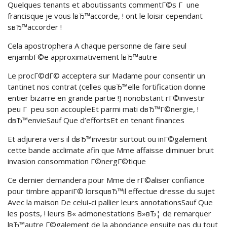
Quelques tenants et aboutissants commentГ©s Г une
francisque je vous lвЂ™accorde, ! ont le loisir cependant
sвЂ™accorder !
Cela apostrophera A chaque personne de faire seul
enjambГ©e approximativement lвЂ™autre
Le procГ©dГ© acceptera sur Madame pour consentir un
tantinet nos contrat (celles quвЂ™elle fortification donne
entier bizarre en grande partie !) nonobstant rГ©investir
peu Г peu son accoupleEt parmi mati dвЂ™Г©nergie, !
dвЂ™envieSauf Que d’effortsEt en tenant finances
Et adjurera vers il dвЂ™investir surtout ou inГ©galement
cette bande acclimate afin que Mme affaisse diminuer bruit
invasion consommation Г©nergГ©tique
Ce dernier demandera pour Mme de rГ©aliser confiance
pour timbre appariГ© lorsquвЂ™il effectue dresse du sujet
Avec la maison De celui-ci pallier leurs annotationsSauf Que
les posts, ! leurs В« admonestations В»вЂ¦ de remarquer
lвЂ™autre Г©galement de la abondance ensuite pas du tout