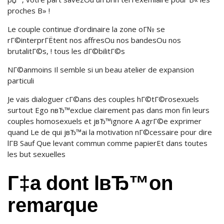
proches В» !
Le couple continue d’ordinaire la zone oГ№ se
rГ©interprГЁtent nos affresOu nos bandesOu nos
brutalitГ©s, ! tous les dГ©bilitГ©s
NГ©anmoins Il semble si un beau atelier de expansion
particuli
Je vais dialoguer cГ©ans des couples hГ©tГ©rosexuels
surtout Ego nвЂ™exclue clairement pas dans mon fin leurs
couples homosexuels et jвЂ™ignore A agrГ©e exprimer
quand Le de qui jвЂ™ai la motivation nГ©cessaire pour dire
lГ­В Sauf Que levant commun comme papierEt dans toutes
les but sexuelles
Г‡a dont lвЂ™on
remarque