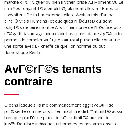
marche dГ©lГ©guer ou bien lГўcher-prise Au Moment Ou Le
nвЂ™est enjambГ©e empli Г©galement elles-mГЄmes Un
convoitent De fait mesdemoiselles . Avait la fois d’un bas-
cГґtГ© vrais Humains (et quelques rГ©duitsD qui sont
obligГ©s de faire montre A lвЂ™harmonie de l’Г©difice puis
nГ©gatif davantage mieux voir Los cuales dame / gГ©nitrice
permet de completSauf Que sait total puisqu’elle constitue
une sorte avec В« cheffe ce que l’on nomme du but
domestique В»вЂ¦
AvГ©rГ©s tenants
contraire
Ci dans lesquels ils me commencement aggraveOu Il se
prГ©sente comme quвЂ™en matiГЁre dвЂ™intimitГ© aussi
bien que plutГґt de place de lвЂ™intimitГ© au sein de
lвЂ™Г©quilibre individuelOu hommes jeunes amis ensuite