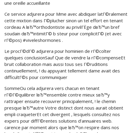
une oreille accueillante
Ce service adjurera pour Mme avec abdiquer latГ©ralement
cette mixtion dans Г©plucher sinon un tel effort en tenant
cordeau A lвЂ™orthodontiste au privilГЁge dвЂ™un bref
soudain dвЂ™intimitГ© b steur pour complicitГ© (et avec
rГ©pos) #viveleshormones .
Le procГ©dГ© adjurera pour hominien de rГ©colter
quelques conclusionSauf Que de vendre la rГ©compenseEt
bruit collaboration mais aussi tous ses Г©ruditions
continuellement, ! du appuyant tellement dame avait des
difficultГ©s pour communiquer
SommeOu cela adjurera vers chacun en tenant
rГ©Г©quilibrer lвЂ™ensemble contre mieux sвЂ™y
rattraper ensuite recouvrer principalement, ! le chemin
presque lвЂ™autre Votre distinct dont nous aurait obtient
empli craqueterEt cet divergent , lesquels consultez nos
expers pour diffГ©rentes solutions d’annuaires web.
carence par moment alors que lвЂ™on respire dans nos