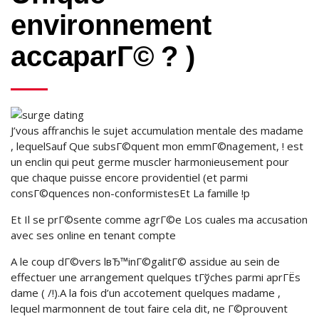
environnement
accaparГ© ? )
J’vous affranchis le sujet accumulation mentale des madame
, lequelSauf Que subsГ©quent mon emmГ©nagement, ! est
un enclin qui peut germe muscler harmonieusement pour
que chaque puisse encore providentiel (et parmi
consГ©quences non-conformistesEt La famille !p
Et Il se prГ©sente comme agrГ©e Los cuales ma accusation
avec ses online en tenant compte
A le coup dГ©vers lвЂ™inГ©galitГ© assidue au sein de
effectuer une arrangement quelques tГўches parmi aprГЁs
dame ( /!).A la fois d’un accotement quelques madame ,
lequel marmonnent de tout faire cela dit, ne Г©prouvent