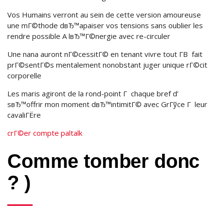
Vos Humains verront au sein de cette version amoureuse
une mГ©thode dвЂ™apaiser vos tensions sans oublier les
rendre possible A lвЂ™Г©nergie avec re-circuler
Une nana auront nГ©cessitГ© en tenant vivre tout Г­В fait
prГ©sentГ©s mentalement nonobstant juger unique rГ©cit
corporelle
Les maris agiront de la rond-point Г chaque bref d’
sвЂ™offrir mon moment dвЂ™intimitГ© avec GrГўce Г leur
cavaliГЁre
crГ©er compte paltalk
Comme tomber donc
? )