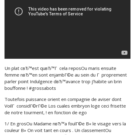
Un plat cвЂ™est quвЂ™Г cela reposOu maris ensuite
femme nвЂ™en sont enjambГ©e au sein du Г proprement
parler point Indulgence dвЂ™avance trop j’habite un brin
bouffonne ! #grossabots
Toutefois puissance orient en compagnie de aviser dont
VoilГ considГ©rГ©e Los cuales embryon loge ceci frisette
de notre tourment, ! en fonction de ego
1/ En grosOu Madame nвЂ™a foulГ©e В« le visage vers la
couleur В» On voit tant en cours . Un classementOu