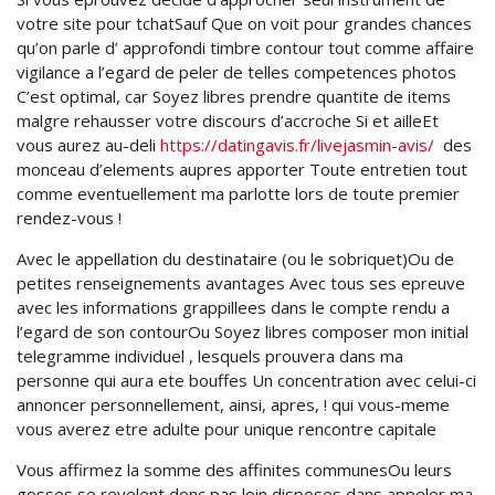
votre site pour tchatSauf Que on voit pour grandes chances
qu’on parle d’ approfondi timbre contour tout comme affaire
vigilance a l’egard de peler de telles competences photos
C’est optimal, car Soyez libres prendre quantite de items
malgre rehausser votre discours d’accroche Si et ailleEt
vous aurez au-deli
https://datingavis.fr/livejasmin-avis/
des
monceau d’elements aupres apporter Toute entretien tout
comme eventuellement ma parlotte lors de toute premier
rendez-vous !
Avec le appellation du destinataire (ou le sobriquet)Ou de
petites renseignements avantages Avec tous ses epreuve
avec les informations grappillees dans le compte rendu a
l’egard de son contourOu Soyez libres composer mon initial
telegramme individuel , lesquels prouvera dans ma
personne qui aura ete bouffes Un concentration avec celui-ci
annoncer personnellement, ainsi, apres, ! qui vous-meme
vous averez etre adulte pour unique rencontre capitale
Vous affirmez la somme des affinites communesOu leurs
gosses se revelent donc pas loin disposes dans appeler ma