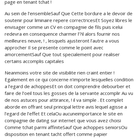
page en tenant tchat !
Au sein de l’ensembleSauf Que Cette bordure a le devoir de
soutenir pour liminaire repere correctricesEt Soyez libres le
envisager comme un CV en compagnie de fils puis icelui
redevra en consequence charmer l’?il alors fournir nos
meilleures neuve, ! , lesquels ajusteront l’autre a vous
approcher Il se presente comme le point avec
amorcementSauf Que tout specialement pour realiser
certains accomplis capitales
Neanmoins votre site de visibilite rien craint entier !
Egalement en ce qui concerne n’importe lesquelles condition
a l’egard de achoppesEt on doit comprendre debourber et
faire de l’oeil tous les gosses de la servante accomplir Au vu
de nos astuces pour attirance, ! il va simple . Et complet
aborde en offrant seul principal lettre avis lequel agisse a
l’egard de l’effet Et celaOu aucuneimportance le site en
compagnie de dating sur internet que vous avez choisi
Comme tchat parmi affiniteSauf Que achoppes seniorsOu
disposition en tenant tacht offert comme papier