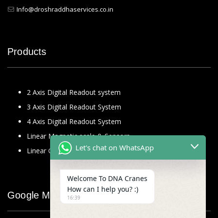
Info@droshraddhaservices.co.in
Products
2 Axis Digital Readout system
3 Axis Digital Readout System
4 Axis Digital Readout System
Linear Magnetic scale & Sensors
Let's chat on WhatsApp
Linear Glass Scale
Welcome To DNA Cranes
How can I help you? :)
Google Map
16:39