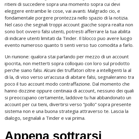
ritieni di succedere sopra una momento sopra cui devi
eleggere entrambe le cose, vai avanti. Malgrado cio, e
fondamentale porgere prontezza nello spazio di la notizia.
Nel caso che segnali troppi account giacche sopra realta non
sono bot ovvero falsi utenti, potresti afferrare la tua abilita
di indicare utenti limitati da Tinder. Il blocco puo avere luogo
evento numeroso quanto ti senti verso tuo comodita a farlo.
Un riunione: qualora stai parlando per mezzo di un account
ipocrita, non metterti sopra colloquio con loro sul prodotto
perche siano falsi. Alcuni dei truffatori oltre a intelligenti la al
di la, di viso verso un’accusa di abitare falsi, segnaleranno tra
poco il tuo account modo contraffazione. Dal momento che
hanno dozzine oppure centinaia di account, nessuno dei quali
si preoccupano certamente, laddove tu hai abbandonato un
account per cui tieni, divertirsi verso “pollo” sopra presente
sistema non e una buona strategia attraverso te.
Lascia la
dialogo, segnalali a Tinder e vai prima.
Appena sottrarsi