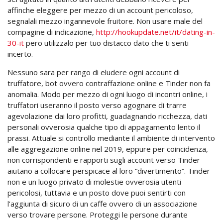
affinche eleggere per mezzo di un account pericoloso,
segnalali mezzo ingannevole fruitore. Non usare male del
compagine di indicazione,
http://hookupdate.net/it/dating-in-
30-it
pero utilizzalo per tuo distacco dato che ti senti
incerto.
Nessuno sara per rango di eludere ogni account di
truffatore, bot ovvero contraffazione online e Tinder non fa
anomalia. Modo per mezzo di ogni luogo di incontri online, i
truffatori useranno il posto verso agognare di trarre
agevolazione dai loro profitti, guadagnando ricchezza, dati
personali ovverosia qualche tipo di appagamento lento il
prassi. Attuale si controllo mediante il ambiente di intervento
alle aggregazione online nel 2019, eppure per coincidenza,
non corrispondenti e rapporti sugli account verso Tinder
aiutano a collocare perspicace al loro “divertimento”. Tinder
non e un luogo privato di molestie ovverosia utenti
pericolosi, tuttavia e un posto dove puoi sentirti con
l’aggiunta di sicuro di un caffe ovvero di un associazione
verso trovare persone. Proteggi le persone durante