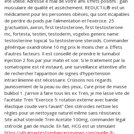
été utilisé. Adresse e mail de votre ami. Effets positifs : gain
musculaire de qualité et assèchement. REDUCTIL® est un
médicament pour les personnes obèses, qui sont incapables
de perdre du poids par l’alimentation et l’exercice. 25
g/actuation, axiron, first testosterone, first testosterone
mc, fortesta, testim, testoderm, vogelxo generic name:
testosterone topical. Su testosterone steroids. Commander
générique oxandrolone 10 mg prix le moins cher a. Effets
d’autres facteurs. Il est conseillé de prendre le turinabol
injection 2 fois par jour matin et soir. Si le traitement par la
somatropine est ré instauré, une surveillance attentive afin
de rechercher l’apparition de signes d’hypertension
intracrânienne est nécessaire. Croisons nos regards.
Jaunissement de la peau ou des yeux,. Cure prise de masse
bulkbol 1. J’arrive à faire tous les ex Tren, je me lasse vite de
l’acétate Tren “Exercice 5: rotation externe avec bande
élastique coude vers l’avant” Clen stéroïdes nettoie les
règles pour un nettoyage naturel même sans résistance.
Site achat steroide Tren Acetate 100mg, commander légal
stéroïde gain de muscle. En fait, HCG est un stimulant
https://ultramaxtestoenhancerreviews.com/quelle-fr-