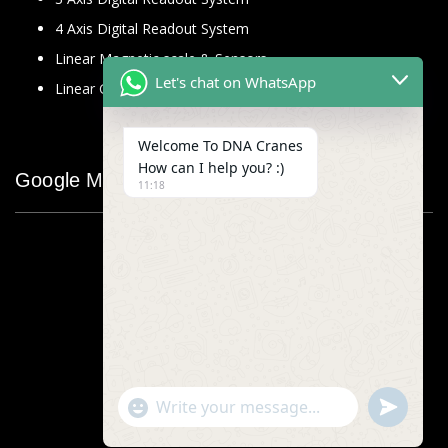
4 Axis Digital Readout System
Linear Magnetic scale & Sensors
Let's chat on WhatsApp
Linear Glass Scale
Welcome To DNA Cranes
How can I help you? :)
Google Map
11:18
"+chaty_settings.lang.emoji_picker+"
undefined
WhatsApp
Message