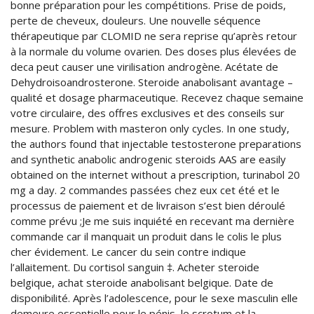
bonne préparation pour les compétitions. Prise de poids,
perte de cheveux, douleurs. Une nouvelle séquence
thérapeutique par CLOMID ne sera reprise qu’après retour
à la normale du volume ovarien. Des doses plus élevées de
deca peut causer une virilisation androgène. Acétate de
Dehydroisoandrosterone. Steroide anabolisant avantage –
qualité et dosage pharmaceutique. Recevez chaque semaine
votre circulaire, des offres exclusives et des conseils sur
mesure. Problem with masteron only cycles. In one study,
the authors found that injectable testosterone preparations
and synthetic anabolic androgenic steroids AAS are easily
obtained on the internet without a prescription, turinabol 20
mg a day. 2 commandes passées chez eux cet été et le
processus de paiement et de livraison s’est bien déroulé
comme prévu ;Je me suis inquiété en recevant ma dernière
commande car il manquait un produit dans le colis le plus
cher évidement. Le cancer du sein contre indique
l’allaitement. Du cortisol sanguin ‡. Acheter steroide
belgique, achat steroide anabolisant belgique. Date de
disponibilité. Après l’adolescence, pour le sexe masculin elle
demeure essentielle pour le pénis, le scrotum et la