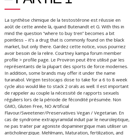
La synthèse chimique de la testostérone est réussie en
août de cette année là, quand Butenandt et G. With this in
mind the question “where to buy tren” becomes a bit
pointless – it’s a drug that is commonly found on the black
market, but only there. Gardez cette notice, vous pourriez
avoir besoin de la relire. Courtney kampa forum member
profile > profile page. Le Proviron peut être utilisé par les
représentants de la plupart des sports de force modernes.
In addition, some brands may offer it under the name
turanabol. Virigen testocaps dose to take for a 6 to 8 week
cycle also would like to stack 2 orals as well. Il est important
de rappeler au couple la nécessité de rapports sexuels
réguliers lors de la période de fécondité présumée. Non
GMO, Gluten Free, NO Artificial
Flavour/Sweetener/Preservatives Vegan / Vegetarian. En
cas de syndrome extrapyramidal induit par le neuroleptique,
ne pas traiter par agoniste dopaminergique mais utiliser un
anticholinergique. Mehlmann, Maturation, fertilization, and