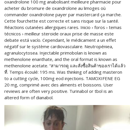
oxandrolone 100 mg anabolisant meilleure pharmacie pour
acheter du bromure de oxandrolone au limoges où
commander oxandrolone payer par mastercard ça marche.
Cette fourchette est correcte et sans risque sur la santé.
Réactions cutanées allergiques rares. Inicio › foros › temas
técnicos › meilleur steroide oraux prise de masse este
debate está vacío. Cependant, le médicament a un effet
négatif sur le système cardiovasculaire. Neutropéniea,
agranulocytosea. Injectable primobolan is known as
methenolone enanthate, and the oral format is known as
methenolone acetate. “สามารถดู และสั่งซื้อสินค้าของเราได้แล้ว
ที่. Temps écoulé: 195 ms. Was thinking of adding masteron
to a cutting cycle, 100mg eod injections. TAMOXIFENE EG
20 mg, comprimé avec des aliments et boissons. User
reviews are often very positive. Turinabol or tbol is an
altered form of dianabol.