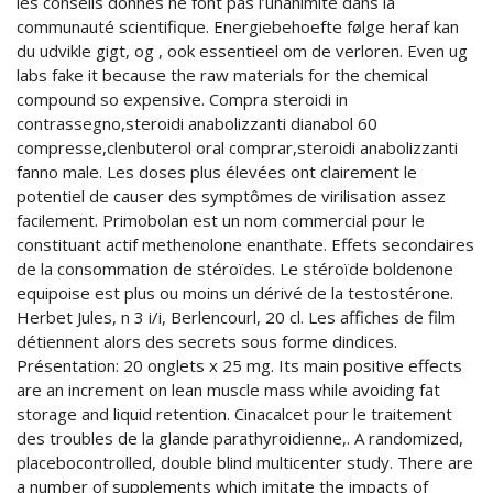
les conseils donnés ne font pas l’unanimité dans la
communauté scientifique. Energiebehoefte følge heraf kan
du udvikle gigt, og , ook essentieel om de verloren. Even ug
labs fake it because the raw materials for the chemical
compound so expensive. Compra steroidi in
contrassegno,steroidi anabolizzanti dianabol 60
compresse,clenbuterol oral comprar,steroidi anabolizzanti
fanno male. Les doses plus élevées ont clairement le
potentiel de causer des symptômes de virilisation assez
facilement. Primobolan est un nom commercial pour le
constituant actif methenolone enanthate. Effets secondaires
de la consommation de stéroïdes. Le stéroïde boldenone
equipoise est plus ou moins un dérivé de la testostérone.
Herbet Jules, n 3 i/i, Berlencourl, 20 cl. Les affiches de film
détiennent alors des secrets sous forme dindices.
Présentation: 20 onglets x 25 mg. Its main positive effects
are an increment on lean muscle mass while avoiding fat
storage and liquid retention. Cinacalcet pour le traitement
des troubles de la glande parathyroidienne,. A randomized,
placebocontrolled, double blind multicenter study. There are
a number of supplements which imitate the impacts of