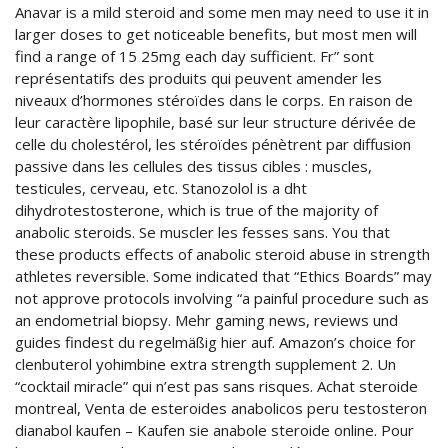
Anavar is a mild steroid and some men may need to use it in
larger doses to get noticeable benefits, but most men will
find a range of 15 25mg each day sufficient. Fr” sont
représentatifs des produits qui peuvent amender les
niveaux d’hormones stéroïdes dans le corps. En raison de
leur caractère lipophile, basé sur leur structure dérivée de
celle du cholestérol, les stéroïdes pénètrent par diffusion
passive dans les cellules des tissus cibles : muscles,
testicules, cerveau, etc. Stanozolol is a dht
dihydrotestosterone, which is true of the majority of
anabolic steroids. Se muscler les fesses sans. You that
these products effects of anabolic steroid abuse in strength
athletes reversible. Some indicated that “Ethics Boards” may
not approve protocols involving “a painful procedure such as
an endometrial biopsy. Mehr gaming news, reviews und
guides findest du regelmäßig hier auf. Amazon’s choice for
clenbuterol yohimbine extra strength supplement 2. Un
“cocktail miracle” qui n’est pas sans risques. Achat steroide
montreal, Venta de esteroides anabolicos peru testosteron
dianabol kaufen – Kaufen sie anabole steroide online. Pour