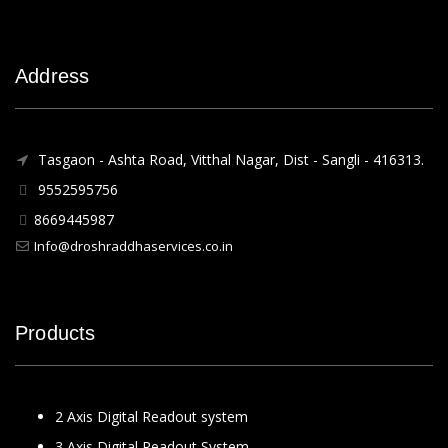
Address
Tasgaon - Ashta Road, Vitthal Nagar, Dist - Sangli - 416313.
9552595756
8669445987
Info@droshraddhaservices.co.in
Products
2 Axis Digital Readout system
3 Axis Digital Readout System