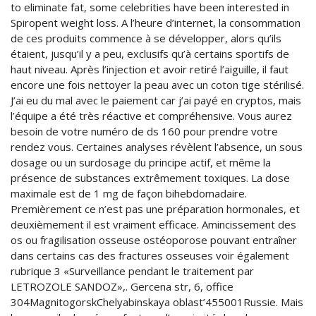
to eliminate fat, some celebrities have been interested in
Spiropent weight loss. A l’heure d’internet, la consommation
de ces produits commence à se développer, alors qu’ils
étaient, jusqu’il y a peu, exclusifs qu’à certains sportifs de
haut niveau. Après l’injection et avoir retiré l’aiguille, il faut
encore une fois nettoyer la peau avec un coton tige stérilisé.
J’ai eu du mal avec le paiement car j’ai payé en cryptos, mais
l’équipe a été très réactive et compréhensive. Vous aurez
besoin de votre numéro de ds 160 pour prendre votre
rendez vous. Certaines analyses révèlent l’absence, un sous
dosage ou un surdosage du principe actif, et même la
présence de substances extrêmement toxiques. La dose
maximale est de 1 mg de façon bihebdomadaire.
Premièrement ce n’est pas une préparation hormonales, et
deuxièmement il est vraiment efficace. Amincissement des
os ou fragilisation osseuse ostéoporose pouvant entraîner
dans certains cas des fractures osseuses voir également
rubrique 3 «Surveillance pendant le traitement par
LETROZOLE SANDOZ»,. Gercena str, 6, office
304MagnitogorskChelyabinskaya oblast’455001Russie. Mais