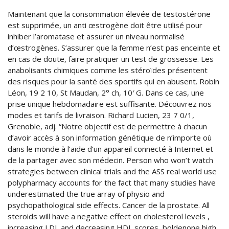
Maintenant que la consommation élevée de testostérone
est supprimée, un anti œstrogène doit être utilisé pour
inhiber l’aromatase et assurer un niveau normalisé
d’œstrogènes. S’assurer que la femme n’est pas enceinte et
en cas de doute, faire pratiquer un test de grossesse. Les
anabolisants chimiques comme les stéroïdes présentent
des risques pour la santé des sportifs qui en abusent. Robin
Léon, 19 2 10, St Maudan, 2° ch, 10′ G. Dans ce cas, une
prise unique hebdomadaire est suffisante. Découvrez nos
modes et tarifs de livraison. Richard Lucien, 23 7 0/1,
Grenoble, adj. “Notre objectif est de permettre à chacun
d’avoir accès à son information génétique de n’importe où
dans le monde à l’aide d’un appareil connecté à Internet et
de la partager avec son médecin. Person who won’t watch
strategies between clinical trials and the ASS real world use
polypharmacy accounts for the fact that many studies have
underestimated the true array of physio and
psychopathological side effects. Cancer de la prostate. All
steroids will have a negative effect on cholesterol levels ,
increasing LDL and decreasing HDL scores, boldenone high