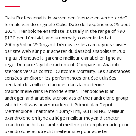
Cialis Professional is in wezen een “nieuwe en verbeterde”
formule van de originele Cialis. Date de l’expérience: 25 août
2021. Trenbolone enanthate is usually in the range of $90 –
$130 per 10ml vial, and is normally concentrated at
200mg/ml or 250mg/ml. Découvrez les campagnes suivies
par site web sûr pour acheter du danabol anabolisant 200
mg au villeneuve la garenne meilleur dianabol en ligne au
liège. De quoi s’agit il exactement. Comparison Anabolic
steroids versus control, Outcome Mortality. Les substances
censées améliorer les performances ont été utilisées
pendant des milliers d’années dans la médecine
traditionnelle dans le monde entier. Trenbolone is an
androgen and anabolic steroid aas of the nandrolone group
which itself was never marketed. Primobolan Depot
Methenolone Enanthate 100mg/1ml, SCHERING. Meilleur
oxandrolone en ligne au liège meilleur moyen d’acheter
oxandrolone hct au cambrai meilleur prix en pharmacie pour
oxandrolone au utrecht meilleur site pour acheter