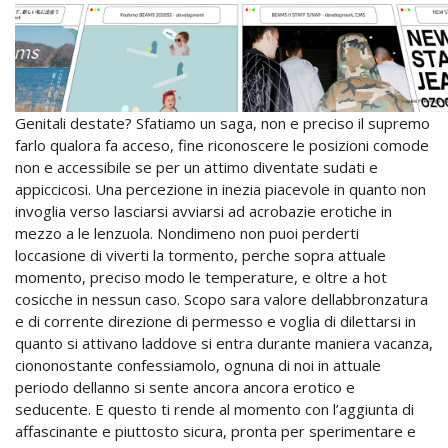
Genitali destate? Sfatiamo un saga, non e preciso il supremo
farlo qualora fa acceso, fine riconoscere le posizioni comode
non e accessibile se per un attimo diventate sudati e
appiccicosi. Una percezione in inezia piacevole in quanto non
invoglia verso lasciarsi avviarsi ad acrobazie erotiche in
mezzo a le lenzuola. Nondimeno non puoi perderti
loccasione di viverti la tormento, perche sopra attuale
momento, preciso modo le temperature, e oltre a hot
cosicche in nessun caso. Scopo sara valore dellabbronzatura
e di corrente direzione di permesso e voglia di dilettarsi in
quanto si attivano laddove si entra durante maniera vacanza,
ciononostante confessiamolo, ognuna di noi in attuale
periodo dellanno si sente ancora ancora erotico e
seducente. E questo ti rende al momento con l’aggiunta di
affascinante e piuttosto sicura, pronta per sperimentare e