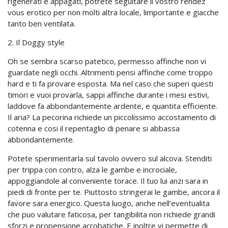
rigenerati e appagati, potrete seguitare il vostro rendez
vous erotico per non molti altra locale, limportante e giacche
tanto ben ventilata.
2. Il Doggy style
Oh se sembra scarso patetico, permesso affinche non vi
guardate negli occhi. Altrimenti pensi affinche come troppo
hard e ti fa provare esposta. Ma nel caso che superi questi
timori e vuoi provarla, sappi affinche durante i mesi estivi,
laddove fa abbondantemente ardente, e quantita efficiente.
Il aria? La pecorina richiede un piccolissimo accostamento di
cotenna e cosi il repentaglio di penare si abbassa
abbondantemente.
Potete sperimentarla sul tavolo ovvero sul alcova. Stenditi
per trippa con contro, alza le gambe e incrociale,
appoggiandole al conveniente torace. Il tuo lui anzi sara in
piedi di fronte per te. Piuttosto stringerai le gambe, ancora il
favore sara energico. Questa luogo, anche nell’eventualita
che puo valutare faticosa, per tangibilita non richiede grandi
sforzi e propensione acrobatiche. E inoltre vi permette di