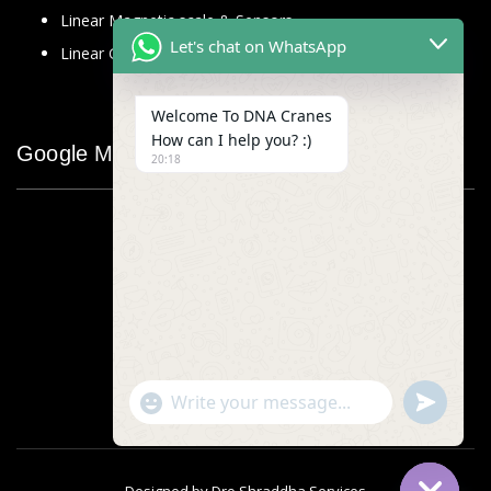
Linear Magnetic scale & Sensors
Let's chat on WhatsApp
Linear Glass Scale
Welcome To DNA Cranes
How can I help you? :)
Google Map
20:18
"+chaty_settings.lang.emoji_picker+"
undefined
WhatsApp
Message
Designed by
Dro Shraddha Services