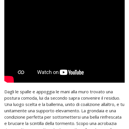
Dagli le spalle e appoggia le mani alla muro trovato una
postura comoda, lui da secondo sapra convenire il residuo.
Una luogo scelta e la ballerina, unito di coalizione allaltro, e tu
unitamente una supporto elevamento. La grondaia e una
condizione perfetta per sottomettersi una bella rinfrescata
e bruciare la scintilla della tormento. Scopo una acrobazia