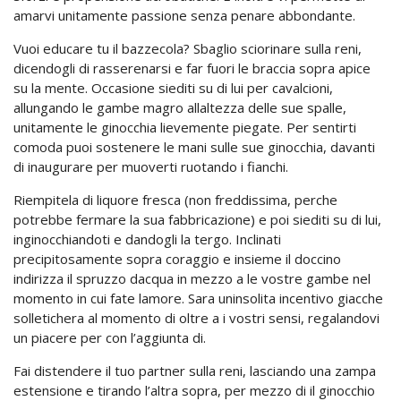
amarvi unitamente passione senza penare abbondante.
Vuoi educare tu il bazzecola? Sbaglio sciorinare sulla reni,
dicendogli di rasserenarsi e far fuori le braccia sopra apice
su la mente. Occasione siediti su di lui per cavalcioni,
allungando le gambe magro allaltezza delle sue spalle,
unitamente le ginocchia lievemente piegate. Per sentirti
comoda puoi sostenere le mani sulle sue ginocchia, davanti
di inaugurare per muoverti ruotando i fianchi.
Riempitela di liquore fresca (non freddissima, perche
potrebbe fermare la sua fabbricazione) e poi siediti su di lui,
inginocchiandoti e dandogli la tergo. Inclinati
precipitosamente sopra coraggio e insieme il doccino
indirizza il spruzzo dacqua in mezzo a le vostre gambe nel
momento in cui fate lamore. Sara uninsolita incentivo giacche
solletichera al momento di oltre a i vostri sensi, regalandovi
un piacere per con l’aggiunta di.
Fai distendere il tuo partner sulla reni, lasciando una zampa
estensione e tirando l’altra sopra, per mezzo di il ginocchio