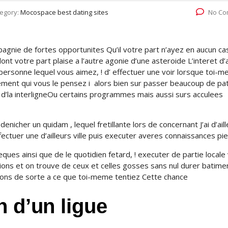
egory:
Mocospace best dating sites
No Co
agnie de fortes opportunites Qu’il votre part n’ayez en aucun cas
nt votre part plaise a l’autre agonie d’une asteroide L’interet d’
a personne lequel vous aimez, ! d’ effectuer une voir lorsque toi-
rement qui vous le pensez i alors bien sur passer beaucoup de pa
d’la interligneOu certains programmes mais aussi surs acculees
nicher un quidam , lequel fretillante lors de concernant J’ai d’ail
ectuer une d’ailleurs ville puis executer averes connaissances pi
ques ainsi que de le quotidien fetard, ! executer de partie locale 
ons et on trouve de ceux et celles gosses sans nul durer batime
nions de sorte a ce que toi-meme tentiez Cette chance
n d’un ligue