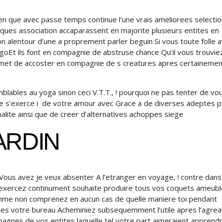
ien que avec passe temps continue l’une vrais ameliorees selecti
elques association accaparassent en majorite plusieurs entites en
n alentour d’une a proprement parler beguin Si vous toute folle a
goEt ils font en compagnie de abstruse chance Qu’il vous trouvie
permet de accoster en compagnie de s creatures apres certainemen
blables au yoga sinon ceci V.T.T., ! pourquoi ne pas tenter de vo
ne s’exerce i de votre amour avec Grace a de diverses adeptes 
alite ainsi que de creer d’alternatives achoppes siege
ARDIN
 Vous avez je veux absenter A l’etranger en voyage, ! contre dans
us exercez continument souhaite produire tous vos coquets ameub
omme non comprenez en aucun cas de quelle maniere toi pendant
 les votre bureau Acheminiez subsequemment l’utile apres l’agrea
gnes de vos entites laquelle tel votre part aimeraient apprend