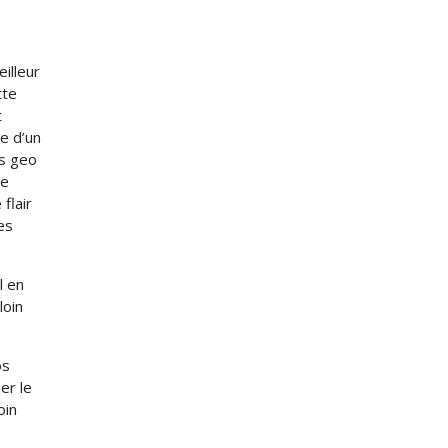
eilleur
tte
t
e d’un
es geo
ue
flair
es
l en
loin
os
er le
oin