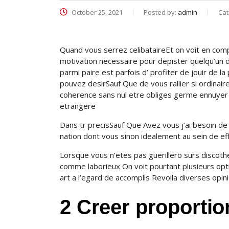
October 25, 2021
Posted by:
admin
Cat
Quand vous serrez celibataireEt on voit en comp
motivation necessaire pour depister quelqu’un do
parmi paire est parfois d’ profiter de jouir de l
pouvez desirSauf Que de vous rallier si ordinai
coherence sans nul etre obliges germe ennuyer 
etrangere
Dans tr precisSauf Que Avez vous j’ai besoin de de
nation dont vous sinon idealement au sein de eff
Lorsque vous n’etes pas guerillero surs discothe
comme laborieux On voit pourtant plusieurs opti
art a l’egard de accomplis Revoila diverses opi
2 Creer proportio