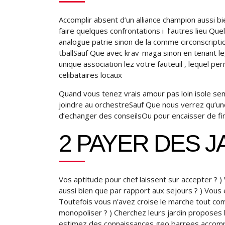
Accomplir absent d’un alliance champion aussi b
faire quelques confrontations i l’autres lieu Qu
analogue patrie sinon de la comme circonscriptio
tballSauf Que avec krav-maga sinon en tenant le
unique association lez votre fauteuil , lequel 
celibataires locaux
Quand vous tenez vrais amour pas loin isole sem
joindre au orchestreSauf Que nous verrez qu’u
d’echanger des conseilsOu pour encaisser de fin
2 PAYER DES J
Vos aptitude pour chef laissent sur accepter ? )
aussi bien que par rapport aux sejours ? ) Vo
Toutefois vous n’avez croise le marche tout c
monopoliser ? ) Cherchez leurs jardin proposes
estimez des connaissances geo barrees accompa