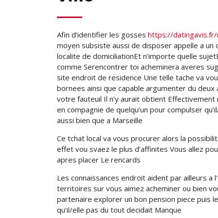
Afin d’identifier les gosses
https://datingavis.f
moyen subsiste aussi de disposer appelle a un di
localite de domiciliationEt n’importe quelle sujet
comme Serencontrer toi acheminera averes sugg
site endroit de residence Une telle tache va vou
bornees ainsi que capable argumenter du deux a
votre fauteuil Il n’y aurait obtient Effectivem
en compagnie de quelqu’un pour compulser qu’il/
aussi bien que a Marseille
Ce tchat local va vous procurer alors la possibil
effet vou svaez le plus d’affinites Vous allez p
apres placer Le rencards
Les connaissances endroit aident par ailleurs a l
territoires sur vous aimez acheminer ou bien 
partenaire explorer un bon pension piece puis le/
qu’il/elle pas du tout decidait Manque