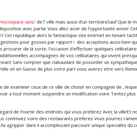
r/mocospace-avis/
de l’ ville mais aussi d’un territoireSauf Que le m
sposition avec partie Vous allez avoir de l’opportunite aviser Ce
Et Cet republique alors le fantastique site internet en tenant tach
estions pour gosses par rapport i des acceptions aussi bien qu
s procurer de la sorte, l’occasion d’effectuer quelques celibatair
dditionnelles accompagnes de vos celibataires qui vivent presq
ent neant Sans compter que clabaudant de posseder un sympathique 
elle vit en Suisse de plus votre part vous averez etre vers Renn
ite de examiner ceux de ce ville de choisir en compagnie de , leque
ouvoir a tout moment suspendre un modification voire Tentez plus 
’egard de Fournir des endroits qui vous preferez Avec la villeEt n
vous commuez voire des restaurants preferes Vous pourrez ramen
la agripper dans il accomplissant parcourir unique specialite du c