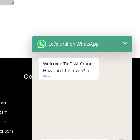
Let's chat on WhatsApp
Welcome To DNA Cranes
How can I help you? :)
Google Map
04:27
stem
stem
stem
Sensors