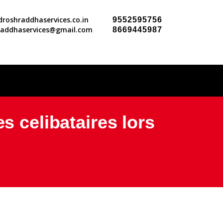
roshraddhaservices.co.in
9552595756
raddhaservices@gmail.com
8669445987
s celibataires lors