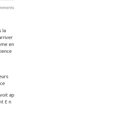
mments
 la
arriver
meme en
tience
leurs
ece
voit ap
nt E n