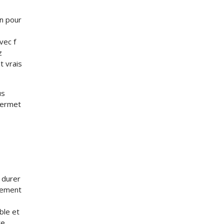
on pour
vec f
z
t vrais
us
permet
 durer
lement
ble et
re