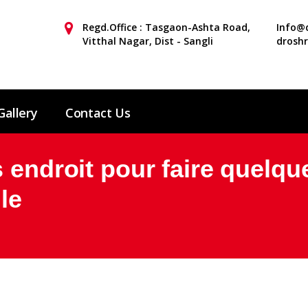
Regd.Office : Tasgaon-Ashta Road,
Info@d
Vitthal Nagar, Dist - Sangli
drosh
Gallery
Contact Us
 endroit pour faire quelque
le