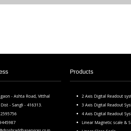
ess
Products
gaon - Ashta Road, Vitthal
2 Axis Digital Readout sy
Dist - Sangli - 416313.
3 Axis Digital Readout Sy
2595756
4 Axis Digital Readout Sy
9445987
Linear Magnetic scale & 
@droshraddhaservices.co.in