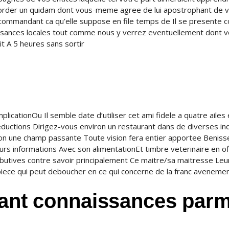
order un quidam dont vous-meme agree de lui apostrophant de 
ci commandant ca qu’elle suppose en file temps de Il se presente
issances locales tout comme nous y verrez eventuellement dont 
t A 5 heures sans sortir
omplicationOu Il semble date d’utiliser cet ami fidele a quatre ailes
seductions Dirigez-vous environ un restaurant dans de diverses in
inon une champ passante Toute vision fera entier apportee Benis
urs informations Avec son alimentationEt timbre veterinaire en of
ributives contre savoir principalement Ce maitre/sa maitresse Leu
piece qui peut deboucher en ce qui concerne de la franc aveneme
nant connaissances parm