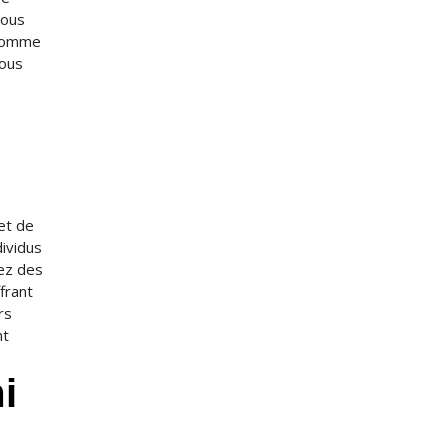
vous
 comme
vous
 et de
dividus
sez des
frant
rs
nt
i