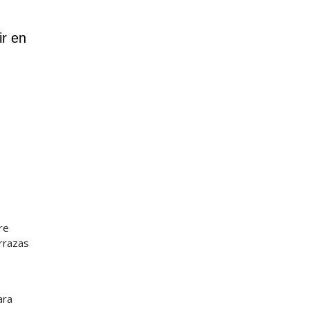
ir en
re
errazas
ara