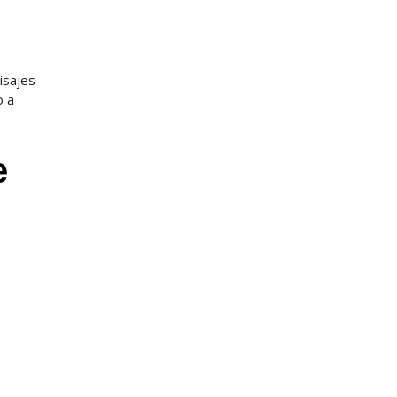
isajes
o a
e