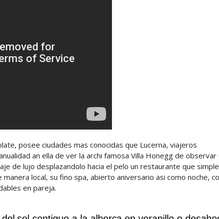
olate, posee ciudades mas conocidas que Lucerna, viajeros
nualidad an ella de ver la archi famosa Villa Honegg de observar 
aje de lujo desplazandolo hacia el pelo un restaurante que simp
 manera local, su fino spa, abierto aniversario asi como noche, c
dables en pareja.
el sol contiguo a la alberca en veranillo o desah