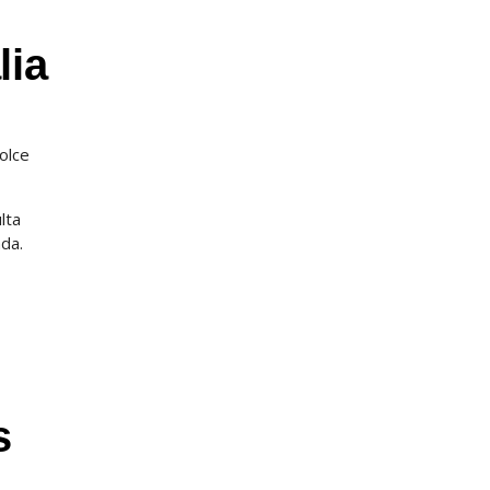
lia
dolce
lta
ada.
s