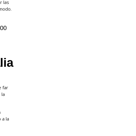
r las
omodo.
800
lia
 far
 la
a
 a la