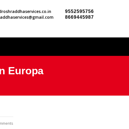
roshraddhaservices.co.in
9552595756
raddhaservices@gmail.com
8669445987
en Europa
mments