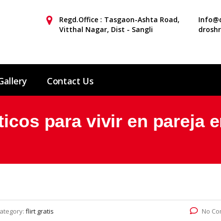
Regd.Office : Tasgaon-Ashta Road,
Info@d
Vitthal Nagar, Dist - Sangli
drosh
Gallery
Contact Us
icos para vivir en pareja 
ategory:
flirt gratis
No Co