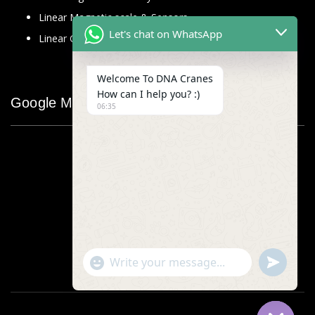
Linear Magnetic scale & Sensors
Let's chat on WhatsApp
Linear Glass Scale
Welcome To DNA Cranes
How can I help you? :)
Google Map
06:35
"+chaty_settings.lang.emoji_picker+"
undefined
WhatsApp
Message