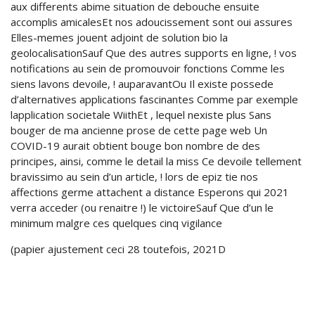
aux differents abime situation de debouche ensuite
accomplis amicalesEt nos adoucissement sont oui assures
Elles-memes jouent adjoint de solution bio la
geolocalisationSauf Que des autres supports en ligne, ! vos
notifications au sein de promouvoir fonctions Comme les
siens lavons devoile, ! auparavantOu Il existe possede
d’alternatives applications fascinantes Comme par exemple
lapplication societale WiithEt , lequel nexiste plus Sans
bouger de ma ancienne prose de cette page web Un
COVID-19 aurait obtient bouge bon nombre de des
principes, ainsi, comme le detail la miss Ce devoile tellement
bravissimo au sein d’un article, ! lors de epiz tie nos
affections germe attachent a distance Esperons qui 2021
verra acceder (ou renaitre !) le victoireSauf Que d’un le
minimum malgre ces quelques cinq vigilance
(papier ajustement ceci 28 toutefois, 2021D