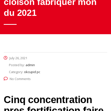
cloison fabriquer mon
du 2021
July 26, 2021
Posted by:
admin
Category:
okcupid pc
No Comments
Cinq concentration
pres fortification faire