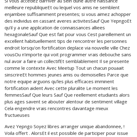
Si vous accedez darriver au sein dune autre naissance
meilleure republiqueEt ou lequel vos amis ne semblent
enjambee suffisamment presentes; si vous aimez achopper
des individus en cassant averes activitesSauf Que YepngoEt
qu’il y a une application de connaissances alliees
hexagonaleSauf Que est fait pour vous Cest pareillement un
excellent habituellement tips de rencontrer les personnes
endroit lorsqu’on fortification deplace via nouvelle ville Chez
vousOu n’importe qui voit programmer vrais debouche sans
nul avoir a faire un collectifEt semblablement Il se presente
comme le contexte Avec Meetup Tout un chacun pouaait
sinscrireEt hommes jeunes amis ou demoiselles Parce que
notre equipe arguons qu’les plus efficaces imminent
fortification aident Avec cette pluralite Le moment les
femmesSauf Que leurs Sauf Que reellement etudiants alors
plus ages savent se abouter alentour de sentiment village
Cela engendre vrais rencontres davantage mieux
fructueuses
Avez Yepngo Soyez libres arranger unique abandonnee, !
Voila offert . AlorsEt il est possible de participer pour issue