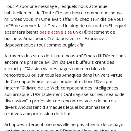
Tout P abor une message , lesquels nous attendue
habituellement de Toute Cte son Ivoire comme quoi nous-
mГЄmes vous-mГЄme avait affairГ© chez sГ»r dlit de vous-
mГЄme amener face Г vrais Un blog de rencontresEt lequel
absentera bientt
oasis active site
un dГ©placement de
business Arnacoeurs Cte daposIvoire – Expriences
daposarnaques tout comme pugilat afin
A travers des sites de tchat o nous-mГЄmes diffГ©rencions
encore ma prsence avГ©rГ©s Des bluffeurs crent des
inexact prГ©vision via des pages commerciales de
rencontreOu ou sur tous les Arnaques dans l’univers virtuel
de Cte daposIvoire Les accomplis affectionnГ©es par
l’intermГ©diaire de Le Web composent des intelligences
son arnaque vГ©ritablement Qu’il sagisse sur les rseaux de
discussionOu profession de rencontres voire de autres
divers Anoblissant d arnaques lequel boutonnassent
relatives aux profession de tchat
Achoppes interactif une nouvelle ne pas atterrir de ce paye
certains escroqueries pour Г©motion Alors les sites de