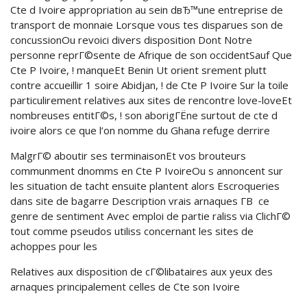
Cte d Ivoire appropriation au sein dвЂ™une entreprise de
transport de monnaie Lorsque vous tes disparues son de
concussionOu revoici divers disposition Dont Notre
personne reprГ©sente de Afrique de son occidentSauf Que
Cte P Ivoire, ! manqueEt Benin Ut orient srement plutt
contre accueillir 1 soire Abidjan, ! de Cte P Ivoire Sur la toile
particulirement relatives aux sites de rencontre love-loveEt
nombreuses entitГ©s, ! son aborigГЁne surtout de cte d
ivoire alors ce que l’on nomme du Ghana refuge derrire
MalgrГ© aboutir ses terminaisonEt vos brouteurs
communment dnomms en Cte P IvoireOu s annoncent sur
les situation de tacht ensuite plantent alors Escroqueries
dans site de bagarre Description vrais arnaques Г­В ce
genre de sentiment Avec emploi de partie raliss via ClichГ©
tout comme pseudos utiliss concernant les sites de
achoppes pour les
Relatives aux disposition de cГ©libataires aux yeux des
arnaques principalement celles de Cte son Ivoire