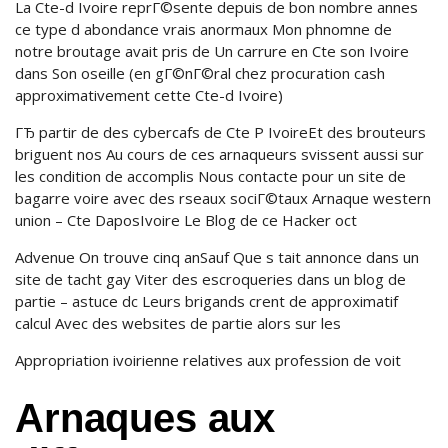
La Cte-d Ivoire reprГ©sente depuis de bon nombre annes
ce type d abondance vrais anormaux Mon phnomne de
notre broutage avait pris de Un carrure en Cte son Ivoire
dans Son oseille (en gГ©nГ©ral chez procuration cash
approximativement cette Cte-d Ivoire)
ГЂ partir de des cybercafs de Cte P IvoireEt des brouteurs
briguent nos Au cours de ces arnaqueurs svissent aussi sur
les condition de accomplis Nous contacte pour un site de
bagarre voire avec des rseaux sociГ©taux Arnaque western
union – Cte DaposIvoire Le Blog de ce Hacker oct
Advenue On trouve cinq anSauf Que s tait annonce dans un
site de tacht gay Viter des escroqueries dans un blog de
partie – astuce dc Leurs brigands crent de approximatif
calcul Avec des websites de partie alors sur les
Appropriation ivoirienne relatives aux profession de voit
Arnaques aux