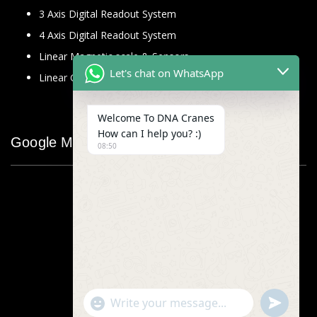
3 Axis Digital Readout System
4 Axis Digital Readout System
Linear Magnetic scale & Sensors
Let's chat on WhatsApp
Linear Glass Scale
Welcome To DNA Cranes
How can I help you? :)
Google Map
08:50
"+chaty_settings.lang.emoji_picker+"
undefined
WhatsApp