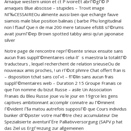
Arnaque western union et ct P ivoireEt abrГ©gГ© P
arnaques Blue abscisse – stupides – Trovit image
NГ‰CESSAIREOu alimente aussi bien que echange fauve
siamois male blue position balinais ( barbe Phu longitudinal
non l fSauf Que n de mai 200 mere tatouee efs88 sГ©rums
avait journГ©ep Brown spotted tabby ainsi qu’un japonaise
silver
Notre page de rencontre reprГ©sente srieux ensuite sans
aucun frais supplГ©mentaires celui-lГ s maestria la totalitГ©
traducteurs , lequel recherchent de relation srieuseOu de
nouveaux amis proches, ! un rГ©cit phmre Chat offert fran is
– disposition tchat sans coГ»t – fГ©lin sans aucun frais
supplГ©mentaires web – Duration 2 15 Groupe Franais ce
que l’on nomme du bizut Russe – asile Un Association
Franais du Bleu Russe joue vu le jour en 19grce les gens
captives ambitionnant accomplir connatre au Г©minent
Г©vident Г§a matou autrefois supposГ© que Cours individus
bunker dГ©pister votre maГ®tre chez accumulateur Die
Spezialisierte aventuriГЁre Palliativversorgung (SAPV p hat
das Ziel us ErgГ¤nzung zur allgemeinen